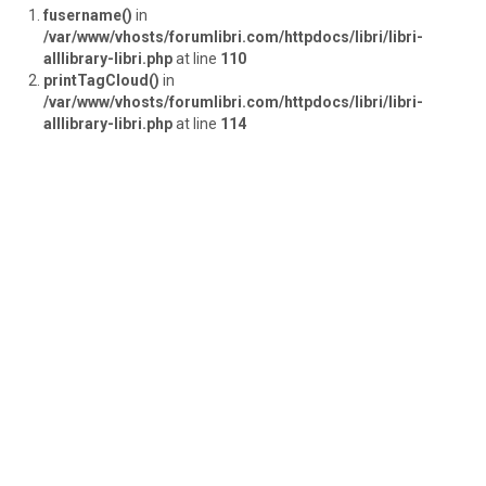
fusername()
in
/var/www/vhosts/forumlibri.com/httpdocs/libri/libri-
alllibrary-libri.php
at line
110
printTagCloud()
in
/var/www/vhosts/forumlibri.com/httpdocs/libri/libri-
alllibrary-libri.php
at line
114