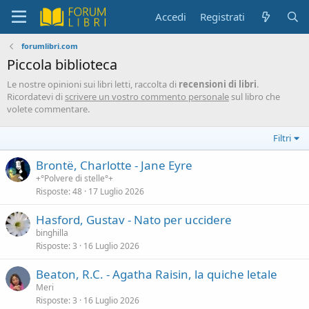
Accedi
Registrati
forumlibri.com
Piccola biblioteca
Le nostre opinioni sui libri letti, raccolta di
recensioni di libri
.
Ricordatevi di
scrivere un vostro commento personale
sul libro che
volete commentare.
Filtri
Brontë, Charlotte - Jane Eyre
+°Polvere di stelle°+
Risposte
48
17 Luglio 2026
Hasford, Gustav - Nato per uccidere
binghilla
Risposte
3
16 Luglio 2026
Beaton, R.C. - Agatha Raisin, la quiche letale
Meri
Risposte
3
16 Luglio 2026