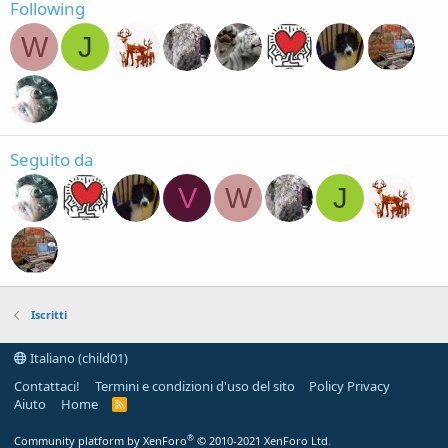
Following
W
J
Seguito da
V
W
J
Iscritti
Italiano (child01)
Contattaci!
Termini e condizioni d'uso del sito
Policy Privacy
Aiuto
Home
R
S
S
®
Community platform by XenForo
© 2010-2021 XenForo Ltd.