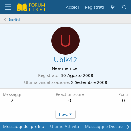
Accedi
Registrati
Iscritti
U
Ubik42
New member
Registrato
30 Agosto 2008
Ultima visualizzazione
2 Settembre 2008
Messaggi
Reaction score
Punti
7
0
0
Trova
Messaggi del profilo
Ultime Attività
Messaggi e Discussion