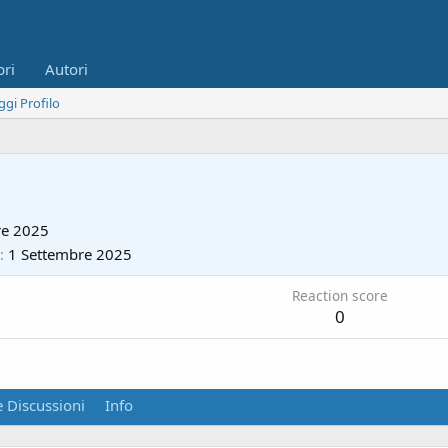
bri
Autori
ggi Profilo
re 2025
1 Settembre 2025
Reaction score
0
 Discussioni
Info