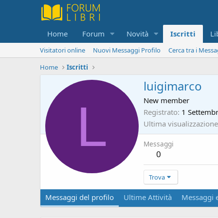
Home
Forum
Novità
Iscritti
Li
Visitatori online
Nuovi Messaggi Profilo
Cerca tra i Messa
Home
Iscritti
luigimarco
L
New member
Registrato
1 Settemb
Ultima visualizzazione
Messaggi
0
Trova
Messaggi del profilo
Ultime Attività
Messaggi e