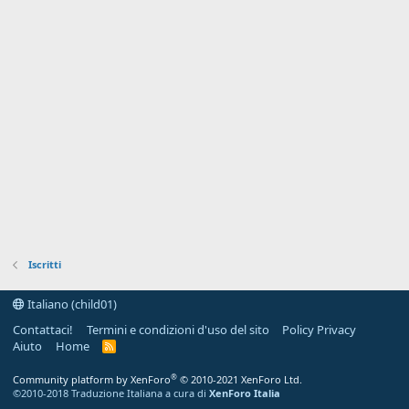
Iscritti
Italiano (child01)
Contattaci!
Termini e condizioni d'uso del sito
Policy Privacy
Aiuto
Home
R
S
S
®
Community platform by XenForo
© 2010-2021 XenForo Ltd.
©2010-2018 Traduzione Italiana a cura di
XenForo Italia