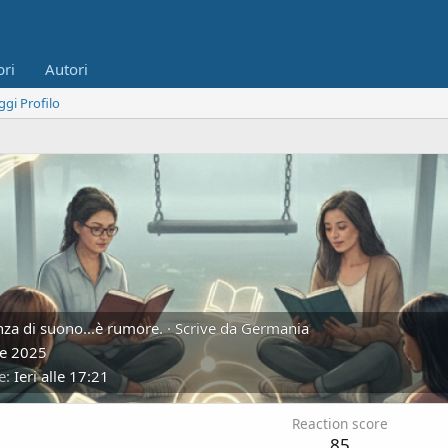
bri
Autori
ggi Profilo
enza di suono...è rumore.
·
Scrive da
Germania
re 2025
e
Ieri alle 17:21
Reaction score
85