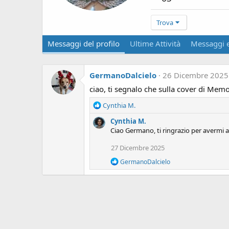
Trova
Messaggi del profilo
Ultime Attività
Messaggi e
GermanoDalcielo
26 Dicembre 2025
ciao, ti segnalo che sulla cover di Memo 
R
Cynthia M.
e
Cynthia M.
a
Ciao Germano, ti ringrazio per avermi a
c
t
27 Dicembre 2025
i
o
R
GermanoDalcielo
n
e
a
s
c
:
t
i
o
n
s