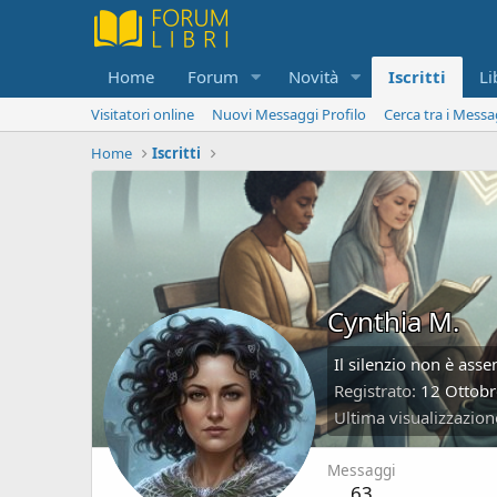
Home
Forum
Novità
Iscritti
Li
Visitatori online
Nuovi Messaggi Profilo
Cerca tra i Messa
Home
Iscritti
Cynthia M.
Il silenzio non è ass
Registrato
12 Ottob
Ultima visualizzazion
Messaggi
63