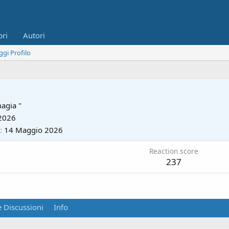
bri
Autori
ggi Profilo
magia "
2026
14 Maggio 2026
Reaction score
237
 Discussioni
Info