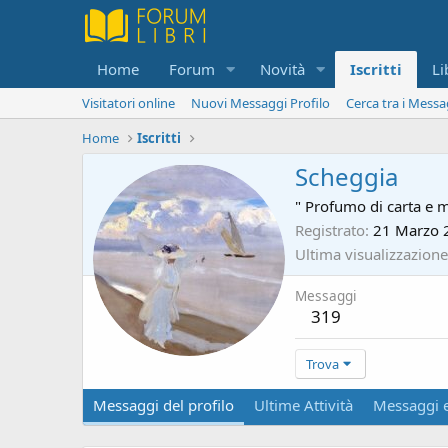
Home
Forum
Novità
Iscritti
Li
Visitatori online
Nuovi Messaggi Profilo
Cerca tra i Messa
Home
Iscritti
Scheggia
" Profumo di carta e 
Registrato
21 Marzo 
Ultima visualizzazione
Messaggi
319
Trova
Messaggi del profilo
Ultime Attività
Messaggi e