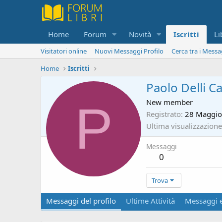
Home
Forum
Novità
Iscritti
Li
Visitatori online
Nuovi Messaggi Profilo
Cerca tra i Messa
Home
Iscritti
Paolo Delli Ca
P
New member
Registrato
28 Maggio
Ultima visualizzazione
Messaggi
0
Trova
Messaggi del profilo
Ultime Attività
Messaggi e