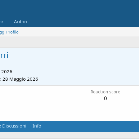
bri
Autori
ggi Profilo
rri
 2026
28 Maggio 2026
Reaction score
0
 Discussioni
Info