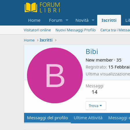
Home
Forum
Novità
Iscritti
Li
Visitatori online
Nuovi Messaggi Profilo
Cerca tra i Messa
Home
Iscritti
Bibi
B
New member
·
35
Registrato
15 Febbra
Ultima visualizzazione
Messaggi
14
Trova
Messaggi del profilo
Ultime Attività
Messaggi e