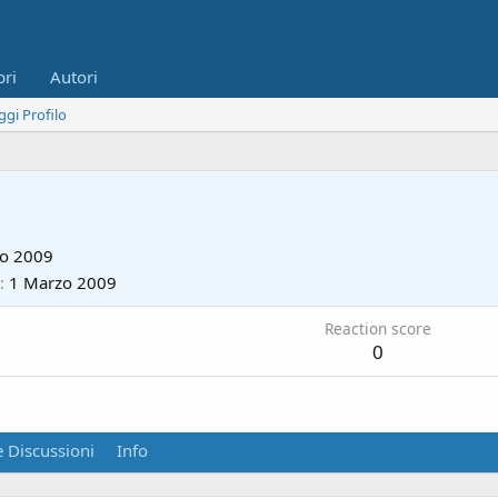
bri
Autori
ggi Profilo
io 2009
1 Marzo 2009
Reaction score
0
 Discussioni
Info