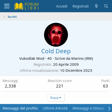
Accedi
Registrati
Iscritti
Cold Deep
Vukodlak Mod
·
40
·
Scrive da
Marino (RM)
Registrato
20 Aprile 2009
Ultima visualizzazione
10 Dicembre 2023
Messaggi
Reaction score
Punti
2,338
221
63
Trova
Messaggi del profilo
Ultime Attività
Messaggi e Discussion