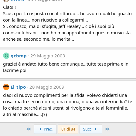
Ciao!!!
Scusa per la risposta con il rittardo... ho avuto qualche guasto
con la linea... non riuscivo a collegarmi...
Si, conosco, ma di sfugita, Jeff Healey... cioè i suoi più
conosciuti brani... non ho mai approfondito questo musicista,
anche se, secondo me, lo merita...
gcbmp
29 Maggio 2009
G
grazie! è andato tutto bene comunque...tutte tese prima e in
lacrime poi!
El_tipo
28 Maggio 2009
ciao! di nuovo complimenti per la sfida! volevo chiderti una
cosa. ma tu sei un uomo, una donna, o una via intermedia? te
lo chiedo perchè alcuni utenti si rivolgono a te al femminile,
altri al maschile.....(?)
Primo
Ultimo
Prec.
81 di 84
Succ.