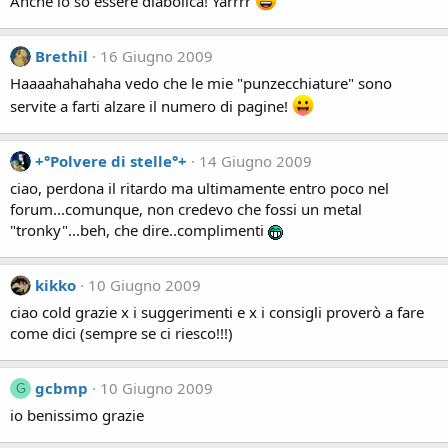
Anche io so essere diabolica! Yarrrr
Brethil
16 Giugno 2009
Haaaahahahaha vedo che le mie "punzecchiature" sono
servite a farti alzare il numero di pagine!
+°Polvere di stelle°+
14 Giugno 2009
ciao, perdona il ritardo ma ultimamente entro poco nel
forum...comunque, non credevo che fossi un metal
"tronky"...beh, che dire..complimenti
kikko
10 Giugno 2009
ciao cold grazie x i suggerimenti e x i consigli proverò a fare
come dici (sempre se ci riesco!!!)
gcbmp
10 Giugno 2009
G
io benissimo grazie