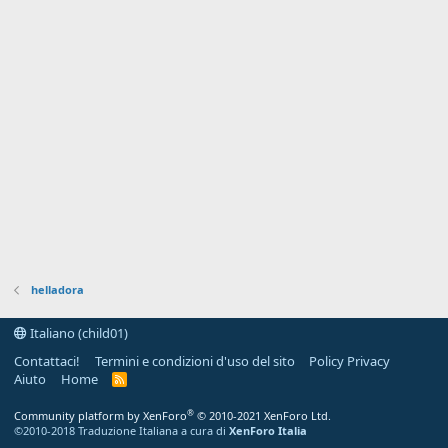
helladora
Italiano (child01)
Contattaci!
Termini e condizioni d'uso del sito
Policy Privacy
Aiuto
Home
R
S
S
®
Community platform by XenForo
© 2010-2021 XenForo Ltd.
©2010-2018 Traduzione Italiana a cura di
XenForo Italia