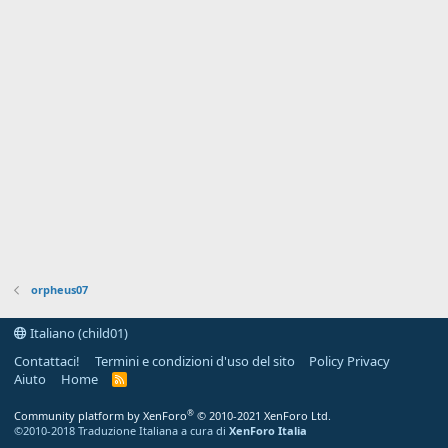
orpheus07
Italiano (child01)
Contattaci!
Termini e condizioni d'uso del sito
Policy Privacy
Aiuto
Home
R
S
S
®
Community platform by XenForo
© 2010-2021 XenForo Ltd.
©2010-2018 Traduzione Italiana a cura di
XenForo Italia