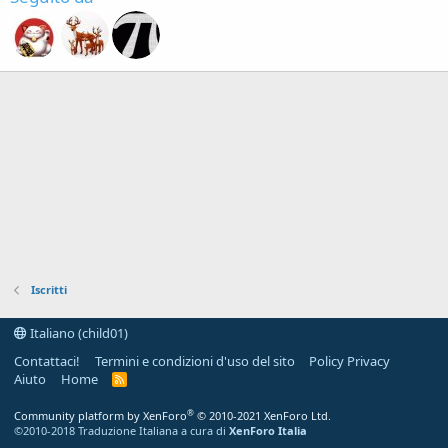
Iscritti
Italiano (child01)
Contattaci!
Termini e condizioni d'uso del sito
Policy Privacy
Aiuto
Home
R
S
S
®
Community platform by XenForo
© 2010-2021 XenForo Ltd.
©2010-2018 Traduzione Italiana a cura di
XenForo Italia