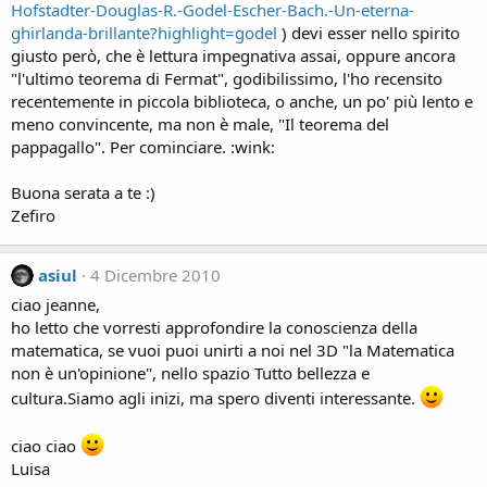
Hofstadter-Douglas-R.-Godel-Escher-Bach.-Un-eterna-
ghirlanda-brillante?highlight=godel
) devi esser nello spirito
giusto però, che è lettura impegnativa assai, oppure ancora
"l'ultimo teorema di Fermat", godibilissimo, l'ho recensito
recentemente in piccola biblioteca, o anche, un po' più lento e
meno convincente, ma non è male, "Il teorema del
pappagallo". Per cominciare. :wink:
Buona serata a te :)
Zefiro
asiul
4 Dicembre 2010
ciao jeanne,
ho letto che vorresti approfondire la conoscienza della
matematica, se vuoi puoi unirti a noi nel 3D "la Matematica
non è un'opinione", nello spazio Tutto bellezza e
cultura.Siamo agli inizi, ma spero diventi interessante.
ciao ciao
Luisa