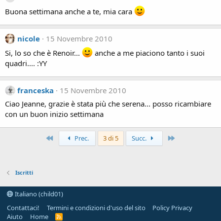
Buona settimana anche a te, mia cara
nicole
15 Novembre 2010
Si, lo so che è Renoir...
anche a me piaciono tanto i suoi
quadri.... :YY
franceska
15 Novembre 2010
Ciao Jeanne, grazie è stata più che serena... posso ricambiare
con un buon inizio settimana
Primo
Ultimo
Prec.
3 di 5
Succ.
Iscritti
Italiano (child01)
Contattaci!
Termini e condizioni d'uso del sito
Policy Privacy
Aiuto
Home
R