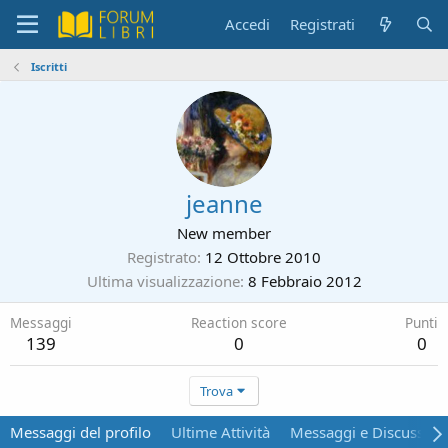
Accedi
Registrati
Iscritti
jeanne
New member
Registrato
12 Ottobre 2010
Ultima visualizzazione
8 Febbraio 2012
Messaggi
Reaction score
Punti
139
0
0
Trova
Messaggi del profilo
Ultime Attività
Messaggi e Discussion