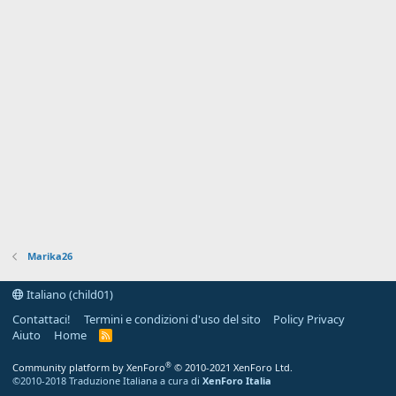
Marika26
Italiano (child01)
Contattaci!
Termini e condizioni d'uso del sito
Policy Privacy
Aiuto
Home
R
S
S
®
Community platform by XenForo
© 2010-2021 XenForo Ltd.
©2010-2018 Traduzione Italiana a cura di
XenForo Italia