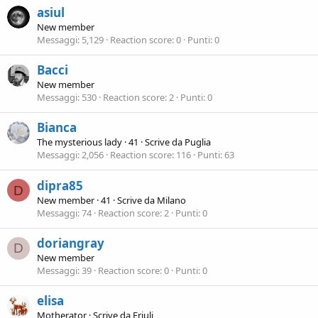
asiul
New member
Messaggi
5,129
Reaction score
0
Punti
0
Bacci
New member
Messaggi
530
Reaction score
2
Punti
0
Bianca
The mysterious lady
·
41
·
Scrive da
Puglia
Messaggi
2,056
Reaction score
116
Punti
63
dipra85
D
New member
·
41
·
Scrive da
Milano
Messaggi
74
Reaction score
2
Punti
0
doriangray
D
New member
Messaggi
39
Reaction score
0
Punti
0
elisa
Motherator
·
Scrive da
Friuli