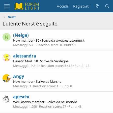
Accedi
Registrati
Nerst
L'utente Nerst è seguito
(Neige)
N
New member
·
36
·
Scrive da
www.restaconme.it
Messaggi
530
Reaction score
0
Punti
0
alessandra
Lunatic Mod
·
58
·
Scrive da
Sardegna
Messaggi
19,211
Reaction score
5,412
Punti
113
Angy
New member
·
Scrive da
Marche
Messaggi
3
Reaction score
1
Punti
0
apeschi
Well-known member
·
Scrive da
nel mondo
Messaggi
1,290
Reaction score
57
Punti
48