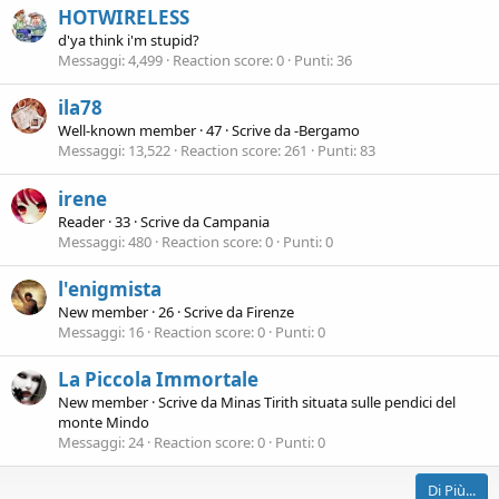
HOTWIRELESS
d'ya think i'm stupid?
Messaggi
4,499
Reaction score
0
Punti
36
ila78
Well-known member
·
47
·
Scrive da
-Bergamo
Messaggi
13,522
Reaction score
261
Punti
83
irene
Reader
·
33
·
Scrive da
Campania
Messaggi
480
Reaction score
0
Punti
0
l'enigmista
New member
·
26
·
Scrive da
Firenze
Messaggi
16
Reaction score
0
Punti
0
La Piccola Immortale
New member
·
Scrive da
Minas Tirith situata sulle pendici del
monte Mindo
Messaggi
24
Reaction score
0
Punti
0
Di Più...