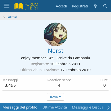
Accedi
Registrati
Iscritti
Nerst
enjoy member
·
45
·
Scrive da
Campania
Registrato
10 Febbraio 2011
Ultima visualizzazione
17 Febbraio 2019
Messaggi
Reaction score
Punti
3,495
4
0
Trova
Messaggi del profilo
Ultime Attività
Messaggi e Discussion