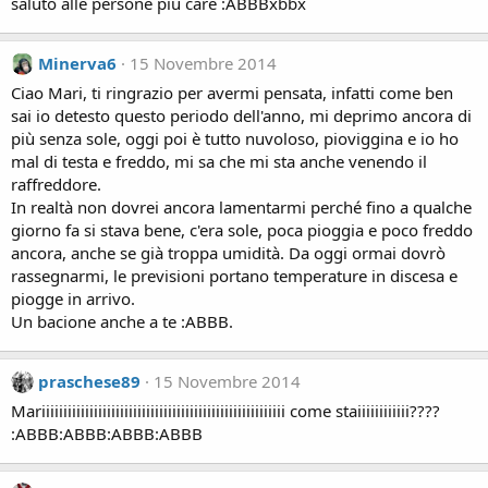
saluto alle persone più care :ABBBxbbx
Minerva6
15 Novembre 2014
Ciao Mari, ti ringrazio per avermi pensata, infatti come ben
sai io detesto questo periodo dell'anno, mi deprimo ancora di
più senza sole, oggi poi è tutto nuvoloso, pioviggina e io ho
mal di testa e freddo, mi sa che mi sta anche venendo il
raffreddore.
In realtà non dovrei ancora lamentarmi perché fino a qualche
giorno fa si stava bene, c'era sole, poca pioggia e poco freddo
ancora, anche se già troppa umidità. Da oggi ormai dovrò
rassegnarmi, le previsioni portano temperature in discesa e
piogge in arrivo.
Un bacione anche a te :ABBB.
praschese89
15 Novembre 2014
Mariiiiiiiiiiiiiiiiiiiiiiiiiiiiiiiiiiiiiiiiiiiiiiiiiiiiiiii come staiiiiiiiiiiii????
:ABBB:ABBB:ABBB:ABBB