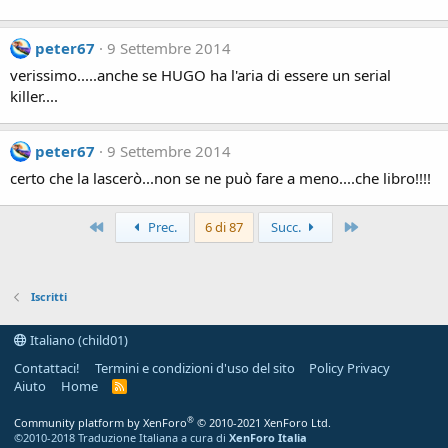
peter67
9 Settembre 2014
verissimo.....anche se HUGO ha l'aria di essere un serial
killer....
peter67
9 Settembre 2014
certo che la lascerò...non se ne può fare a meno....che libro!!!!
Primo
Ultimo
Prec.
6 di 87
Succ.
Iscritti
Italiano (child01)
Contattaci!
Termini e condizioni d'uso del sito
Policy Privacy
Aiuto
Home
R
S
S
®
Community platform by XenForo
© 2010-2021 XenForo Ltd.
©2010-2018 Traduzione Italiana a cura di
XenForo Italia