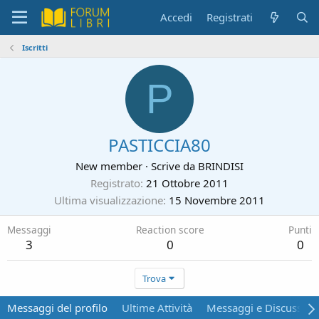
Accedi
Registrati
Iscritti
P
PASTICCIA80
New member
·
Scrive da
BRINDISI
Registrato
21 Ottobre 2011
Ultima visualizzazione
15 Novembre 2011
Messaggi
Reaction score
Punti
3
0
0
Trova
Messaggi del profilo
Ultime Attività
Messaggi e Discussion