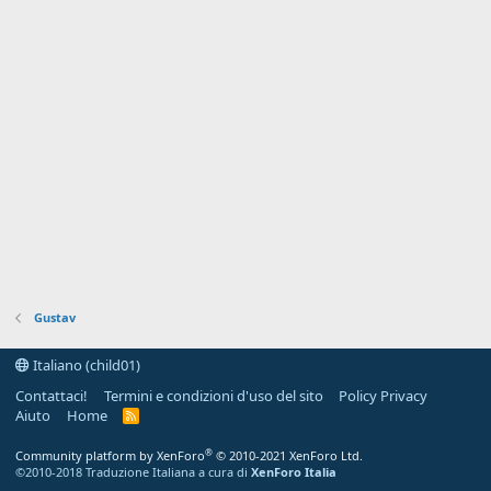
Gustav
Italiano (child01)
Contattaci!
Termini e condizioni d'uso del sito
Policy Privacy
Aiuto
Home
R
S
S
®
Community platform by XenForo
© 2010-2021 XenForo Ltd.
©2010-2018 Traduzione Italiana a cura di
XenForo Italia