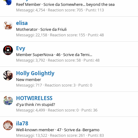
Reef Member
·
Scrive da
Somewhere... beyond the sea
Messaggi
4,754
Reaction score
705
Punti
113
elisa
Motherator
·
Scrive da
Friuli
Messaggi
22,158
Reaction score
155
Punti
48
Evy
Member SuperNova
·
46
·
Scrive da
Terni...
Messaggi
3,792
Reaction score
58
Punti
48
Holly Golightly
New member
Messaggi
717
Reaction score
3
Punti
0
HOTWIRELESS
d'ya think i'm stupid?
Messaggi
4,499
Reaction score
0
Punti
36
ila78
Well-known member
·
47
·
Scrive da
-Bergamo
Messaggi
13,522
Reaction score
261
Punti
83