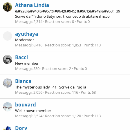
Athana Lindia
&#928;&#940;&#957;&#964;&#945; &#961;&#949;&#953;
·
39
·
Scrive da
"Ti dono Satyrion, ti concedo di abitare il ricco
Messaggi
2,314
Reaction score
0
Punti
0
ayuthaya
Moderator
Messaggi
8,416
Reaction score
1,853
Punti
113
Bacci
New member
Messaggi
530
Reaction score
2
Punti
0
Bianca
The mysterious lady
·
41
·
Scrive da
Puglia
Messaggi
2,056
Reaction score
116
Punti
63
bouvard
Well-known member
Messaggi
3,524
Reaction score
1,120
Punti
113
Dory