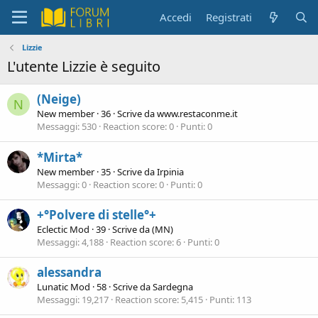
Accedi
Registrati
Lizzie
L'utente Lizzie è seguito
(Neige)
N
New member
·
36
·
Scrive da
www.restaconme.it
Messaggi
530
Reaction score
0
Punti
0
*Mirta*
New member
·
35
·
Scrive da
Irpinia
Messaggi
0
Reaction score
0
Punti
0
+°Polvere di stelle°+
Eclectic Mod
·
39
·
Scrive da
(MN)
Messaggi
4,188
Reaction score
6
Punti
0
alessandra
Lunatic Mod
·
58
·
Scrive da
Sardegna
Messaggi
19,217
Reaction score
5,415
Punti
113