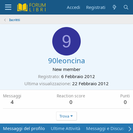
Accedi
Registrati
Iscritti
9
90leoncina
New member
Registrato
6 Febbraio 2012
Ultima visualizzazione
22 Febbraio 2012
Messaggi
Reaction score
Punti
4
0
0
Trova
Messaggi del profilo
Ultime Attività
Messaggi e Discussion