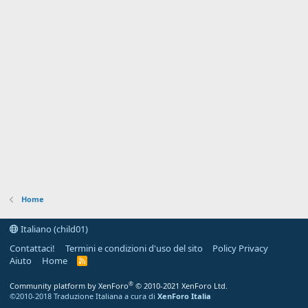
Home
Italiano (child01)
Contattaci!
Termini e condizioni d'uso del sito
Policy Privacy
Aiuto
Home
R
S
S
®
Community platform by XenForo
© 2010-2021 XenForo Ltd.
©2010-2018 Traduzione Italiana a cura di
XenForo Italia