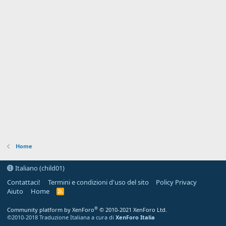
Home
Italiano (child01)
Contattaci!
Termini e condizioni d'uso del sito
Policy Privacy
Aiuto
Home
R
S
S
®
Community platform by XenForo
© 2010-2021 XenForo Ltd.
©2010-2018 Traduzione Italiana a cura di
XenForo Italia