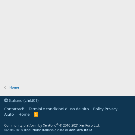
Home
Italiano (child01)
Contattaci!
Termini e condizioni d'uso del sito
Policy Privacy
Aiuto
Home
R
S
S
®
Community platform by XenForo
© 2010-2021 XenForo Ltd.
©2010-2018 Traduzione Italiana a cura di
XenForo Italia