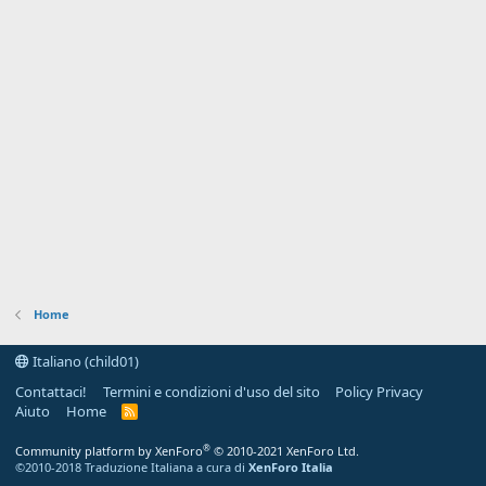
Home
Italiano (child01)
Contattaci!
Termini e condizioni d'uso del sito
Policy Privacy
Aiuto
Home
R
S
S
®
Community platform by XenForo
© 2010-2021 XenForo Ltd.
©2010-2018 Traduzione Italiana a cura di
XenForo Italia