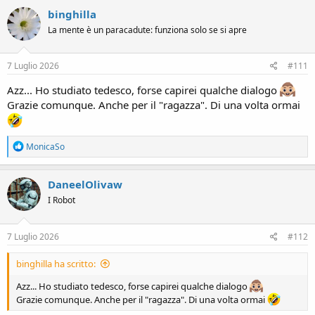
c
binghilla
t
La mente è un paracadute: funziona solo se si apre
i
o
n
s
7 Luglio 2026
#111
:
Azz... Ho studiato tedesco, forse capirei qualche dialogo
Grazie comunque. Anche per il "ragazza". Di una volta ormai
R
MonicaSo
e
a
c
DaneelOlivaw
t
I Robot
i
o
n
s
7 Luglio 2026
#112
:
binghilla ha scritto:
Azz... Ho studiato tedesco, forse capirei qualche dialogo
Grazie comunque. Anche per il "ragazza". Di una volta ormai