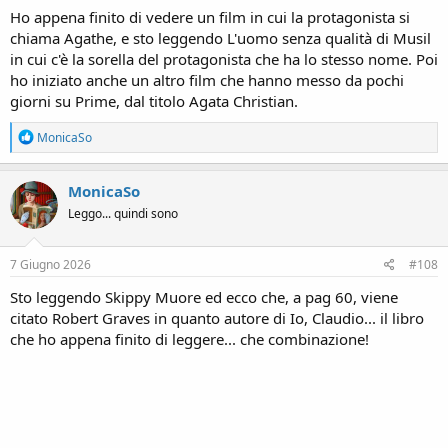
Ho appena finito di vedere un film in cui la protagonista si
chiama Agathe, e sto leggendo L'uomo senza qualità di Musil
in cui c'è la sorella del protagonista che ha lo stesso nome. Poi
ho iniziato anche un altro film che hanno messo da pochi
giorni su Prime, dal titolo Agata Christian.
R
MonicaSo
e
a
c
MonicaSo
t
Leggo... quindi sono
i
o
n
s
7 Giugno 2026
#108
:
Sto leggendo Skippy Muore ed ecco che, a pag 60, viene
citato Robert Graves in quanto autore di Io, Claudio... il libro
che ho appena finito di leggere... che combinazione!