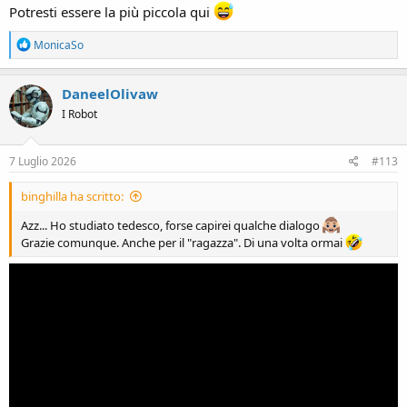
Potresti essere la più piccola qui
R
MonicaSo
e
a
c
DaneelOlivaw
t
I Robot
i
o
n
s
7 Luglio 2026
#113
:
binghilla ha scritto:
Azz... Ho studiato tedesco, forse capirei qualche dialogo
Grazie comunque. Anche per il "ragazza". Di una volta ormai