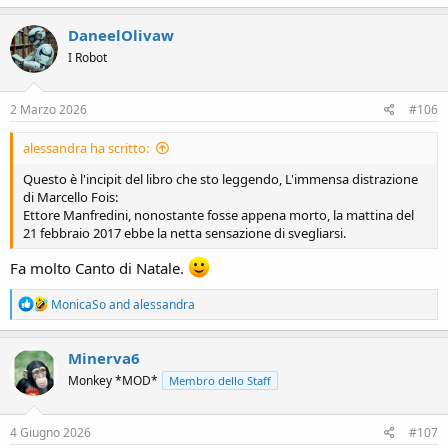
a
c
DaneelOlivaw
t
I Robot
i
o
n
s
2 Marzo 2026
#106
:
alessandra ha scritto:
Questo è l'incipit del libro che sto leggendo, L'immensa distrazione
di Marcello Fois:
Ettore Manfredini, nonostante fosse appena morto, la mattina del
21 febbraio 2017 ebbe la netta sensazione di svegliarsi.
Fa molto Canto di Natale.
R
MonicaSo
and
alessandra
e
a
c
Minerva6
t
Monkey *MOD*
Membro dello Staff
i
o
n
s
4 Giugno 2026
#107
: