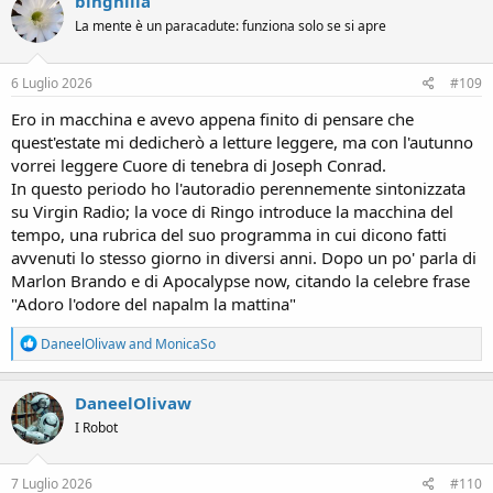
binghilla
t
La mente è un paracadute: funziona solo se si apre
i
o
n
s
6 Luglio 2026
#109
:
Ero in macchina e avevo appena finito di pensare che
quest'estate mi dedicherò a letture leggere, ma con l'autunno
vorrei leggere Cuore di tenebra di Joseph Conrad.
In questo periodo ho l'autoradio perennemente sintonizzata
su Virgin Radio; la voce di Ringo introduce la macchina del
tempo, una rubrica del suo programma in cui dicono fatti
avvenuti lo stesso giorno in diversi anni. Dopo un po' parla di
Marlon Brando e di Apocalypse now, citando la celebre frase
"Adoro l'odore del napalm la mattina"
R
DaneelOlivaw
and
MonicaSo
e
a
c
DaneelOlivaw
t
I Robot
i
o
n
s
7 Luglio 2026
#110