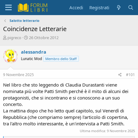
Accedi
Registrati
Salotto letterario
Coincidenze Letterarie
C
D
pigreco
26 Ottobre 2012
r
a
e
t
alessandra
a
a
Lunatic Mod
Membro dello Staff
t
d
o
i
r
i
9 Novembre 2025
#101
e
n
D
i
Nel libro che sto leggendo di Claudia Durastanti viene
i
z
nominata più volte Patti Smith perché è il mito di alcuni dei
s
i
protagonisti, che si incontrano e si conoscono a un suo
c
o
concerto.
u
s
La mattina dopo che ho letto quel capitolo, sul Venerdì di
s
Repubblica (che compriamo sempre) l'articolo di copertina,
i
tra l'altro molto interessante, è un'intervista a Patti Smith.
o
Ultima modifica:
9 Novembre 2025
n
e