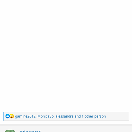
R
gamine2612
,
MonicaSo
,
alessandra
and 1 other person
e
a
c
Minerva6