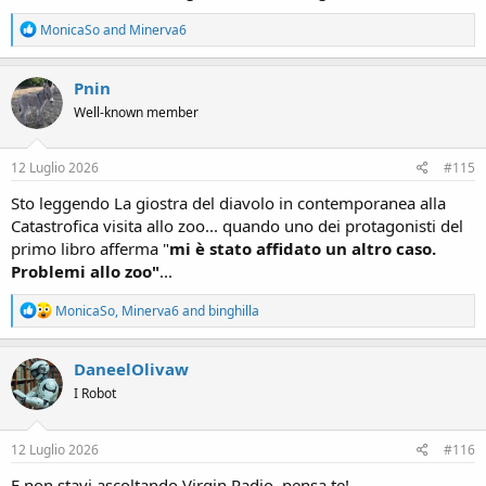
R
MonicaSo
and
Minerva6
e
a
c
Pnin
t
Well-known member
i
o
n
s
12 Luglio 2026
#115
:
Sto leggendo La giostra del diavolo in contemporanea alla
Catastrofica visita allo zoo... quando uno dei protagonisti del
primo libro afferma "
mi è stato affidato un altro caso.
Problemi allo zoo"
...
R
MonicaSo
,
Minerva6
and
binghilla
e
a
c
DaneelOlivaw
t
I Robot
i
o
n
s
12 Luglio 2026
#116
:
E non stavi ascoltando Virgin Radio, pensa te!