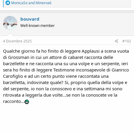
R
MonicaSo
and
Minerva6
e
a
c
bouvard
t
Well-known member
i
o
n
s
4 Dicembre 2025
#102
:
Qualche giorno fa ho finito di leggere Applausi a scena vuota
di Grossman in cui un attore di cabaret racconta delle
barzellette e ne racconta una su una volpe e un serpente, ieri
sera ho finito di leggere Testimone inconsapevole di Gianrico
Carofiglio e ad un certo punto viene raccontata una
barzelletta, indovinate quale? Si, proprio quella della volpe e
del serpente, io non la conoscevo e ina settimana mi sono
ritrovata a leggerla due volte...se non la conoscete ve la
racconto...