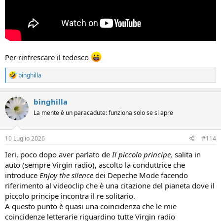
Per rinfrescare il tedesco
R
binghilla
e
a
c
binghilla
t
La mente è un paracadute: funziona solo se si apre
i
o
n
s
10 Luglio 2026
#114
:
Ieri, poco dopo aver parlato de
Il piccolo principe,
salita in
auto (sempre Virgin radio), ascolto la conduttrice che
introduce
Enjoy the silence
dei Depeche Mode facendo
riferimento al videoclip che è una citazione del pianeta dove il
piccolo principe incontra il re solitario.
A questo punto è quasi una coincidenza che le mie
coincidenze letterarie riguardino tutte Virgin radio