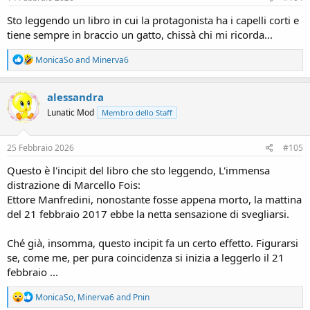
:
Sto leggendo un libro in cui la protagonista ha i capelli corti e
tiene sempre in braccio un gatto, chissà chi mi ricorda...
R
MonicaSo
and
Minerva6
e
a
c
alessandra
t
Lunatic Mod
Membro dello Staff
i
o
n
s
25 Febbraio 2026
#105
:
Questo è l'incipit del libro che sto leggendo, L'immensa
distrazione di Marcello Fois:
Ettore Manfredini, nonostante fosse appena morto, la mattina
del 21 febbraio 2017 ebbe la netta sensazione di svegliarsi.
Ché già, insomma, questo incipit fa un certo effetto. Figurarsi
se, come me, per pura coincidenza si inizia a leggerlo il 21
febbraio ...
R
MonicaSo
,
Minerva6
and
Pnin
e