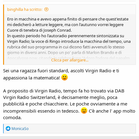
:
binghilla ha scritto:
Ero in macchina e avevo appena finito di pensare che quest'estate
mi dedicherò a letture leggere, ma con l'autunno vorrei leggere
Cuore di tenebra di Joseph Conrad.
In questo periodo ho l'autoradio perennemente sintonizzata su
Virgin Radio; la voce di Ringo introduce la macchina del tempo, una
rubrica del suo programma in cui dicono fatti avvenuti lo stesso
giorno in diversi anni. Dopo un po' parla di Marlon Brando e di
Apocalypse now, citando la celebre frase "Adoro l'odore del napalm
Clicca per allargare...
la mattina"
Sei una ragazza fuori standard, ascolti Virgin Radio e ti
appassiona la matematica!
A proposito di Virgin Radio, tempo fa ho trovato via DAB
Virgin Radio Switzerland, è decisamente meglio, poca
pubblicità e poche chiacchiere. Le poche ovviamente a me
incomprensibili essendo in tedesco.
C'è anche l' app molto
comoda.
R
MonicaSo
e
a