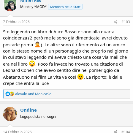
t
Monkey *MOD*
Membro dello Staff
i
o
n
s
7 Febbraio 2026
#103
:
Sto leggendo un libro di Alice Basso e sono alla quarta
coincidenza (2 però me le sono già dimenticate, avrei dovuto
postarle prima
). Le altre sono il riferimento ad un amico
con lo stesso nome di un personaggio che proprio nel giorno
in cui stavo leggendo mi aveva chiesto una cosa via mail che
era nel libro
. Poco fa invece ho trovato una citazione di
Leonard Cohen che avevo sentito dire nel pomeriggio da
Abatantuono nel film La vita va così
. La riporto: è dalle
crepe che entra la luce
R
alevale
and
MonicaSo
e
a
c
Ondine
t
Logopedista nei sogni
i
o
n
s
14 Febbraio 2026
#104