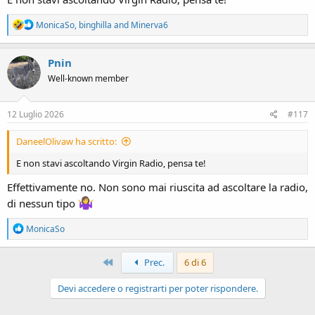
R
MonicaSo
,
binghilla
and
Minerva6
e
a
c
Pnin
t
Well-known member
i
o
n
s
12 Luglio 2026
#117
:
DaneelOlivaw ha scritto:
E non stavi ascoltando Virgin Radio, pensa te!
Effettivamente no. Non sono mai riuscita ad ascoltare la radio,
di nessun tipo
R
MonicaSo
e
a
c
Primo
Prec.
6 di 6
t
i
Devi accedere o registrarti per poter rispondere.
o
n