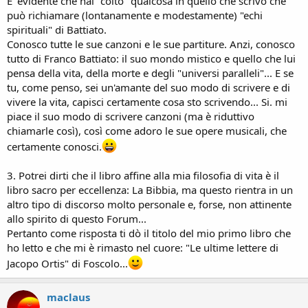
E' evidente che hai "colto" qualcosa in quello che scrivo che
può richiamare (lontanamente e modestamente) "echi
spirituali" di Battiato.
Conosco tutte le sue canzoni e le sue partiture. Anzi, conosco
tutto di Franco Battiato: il suo mondo mistico e quello che lui
pensa della vita, della morte e degli "universi paralleli"... E se
tu, come penso, sei un'amante del suo modo di scrivere e di
vivere la vita, capisci certamente cosa sto scrivendo... Si. mi
piace il suo modo di scrivere canzoni (ma è riduttivo
chiamarle così), così come adoro le sue opere musicali, che
certamente conosci.
3. Potrei dirti che il libro affine alla mia filosofia di vita è il
libro sacro per eccellenza: La Bibbia, ma questo rientra in un
altro tipo di discorso molto personale e, forse, non attinente
allo spirito di questo Forum...
Pertanto come risposta ti dò il titolo del mio primo libro che
ho letto e che mi è rimasto nel cuore: "Le ultime lettere di
Jacopo Ortis" di Foscolo...
maclaus