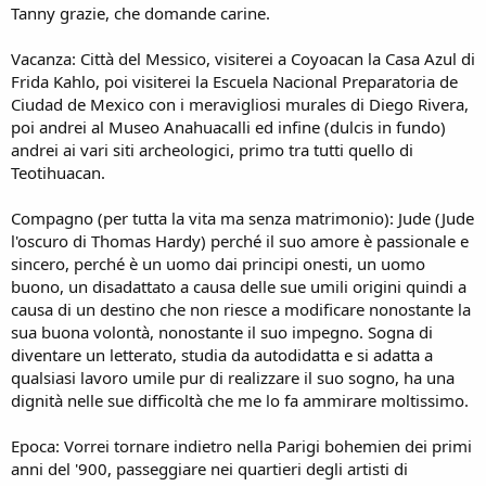
Tanny grazie, che domande carine.
Vacanza: Città del Messico, visiterei a Coyoacan la Casa Azul di
Frida Kahlo, poi visiterei la Escuela Nacional Preparatoria de
Ciudad de Mexico con i meravigliosi murales di Diego Rivera,
poi andrei al Museo Anahuacalli ed infine (dulcis in fundo)
andrei ai vari siti archeologici, primo tra tutti quello di
Teotihuacan.
Compagno (per tutta la vita ma senza matrimonio): Jude (Jude
l'oscuro di Thomas Hardy) perché il suo amore è passionale e
sincero, perché è un uomo dai principi onesti, un uomo
buono, un disadattato a causa delle sue umili origini quindi a
causa di un destino che non riesce a modificare nonostante la
sua buona volontà, nonostante il suo impegno. Sogna di
diventare un letterato, studia da autodidatta e si adatta a
qualsiasi lavoro umile pur di realizzare il suo sogno, ha una
dignità nelle sue difficoltà che me lo fa ammirare moltissimo.
Epoca: Vorrei tornare indietro nella Parigi bohemien dei primi
anni del '900, passeggiare nei quartieri degli artisti di