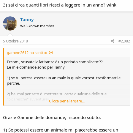
3) sai circa quanti libri riesci a leggere in un anno?:wink:
Tanny
Well-known member
5 Ottobre 2018
#2,082
gamine2612 ha scritto:
Eccomi, scusate la latitanza è un periodo complicato:??
Le mie domande sono per Tanny
1) se tu potessi essere un animale in quale vorresti trasformarti e
perchè.
2) hai mai pensato di mettere su carta qualcuna delle tue
"picaresche" avventure?
Clicca per allargare...
3) sai circa quanti libri riesci a leggere in un anno?:wink:
Grazie Gamine delle domande, rispondo subito:
1) Se potessi essere un animale mi piacerebbe essere un