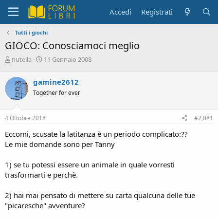
Accedi
Registrati
Tutti i giochi
GIOCO: Conosciamoci meglio
C
D
nutella
11 Gennaio 2008
r
a
e
t
gamine2612
a
a
Together for ever
t
d
o
i
r
i
4 Ottobre 2018
#2,081
e
n
D
i
Eccomi, scusate la latitanza è un periodo complicato:??
i
z
Le mie domande sono per Tanny
s
i
c
o
1) se tu potessi essere un animale in quale vorresti
u
s
trasformarti e perchè.
s
i
2) hai mai pensato di mettere su carta qualcuna delle tue
o
"picaresche" avventure?
n
e