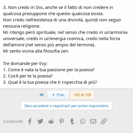
3. Non credo in Dio, anche se il fatto di non credere in
qualcosa presuppone che questo qualcosa esista.
Non credo nell'esistenza di una divinità, quindi non seguo
nessuna religione.
Mi ritengo però spirituale, nel senso che credo in un'armonia
universale, credo in un'energia cosmica, credo nella forza
dell'amore (nel senso più ampio del termine).
Mi sento vicina alla filosofia zen.
Tre domande per Evy:
1. Come è nata la tua passione per la poesia?
2. Cos'è per te la poesia?
3. Qual è la tua poesia che ti rispecchia di più?
Primo
Prec.
105 di 105
Devi accedere o registrarti per poter rispondere.
Facebook
Twitter
Reddit
Pinterest
Tumblr
WhatsApp
e-mail
Link
Condividi: