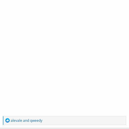
R
alevale
and
qweedy
e