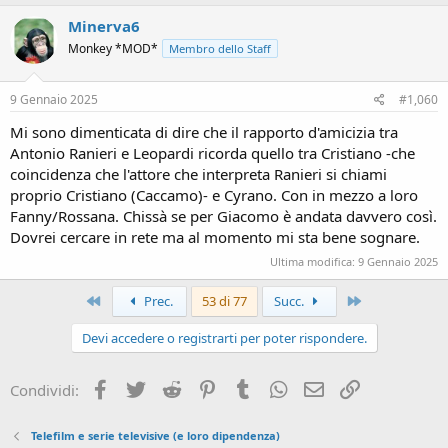
a
c
Minerva6
t
Monkey *MOD*
Membro dello Staff
i
o
n
s
9 Gennaio 2025
#1,060
:
Mi sono dimenticata di dire che il rapporto d'amicizia tra
Antonio Ranieri e Leopardi ricorda quello tra Cristiano -che
coincidenza che l'attore che interpreta Ranieri si chiami
proprio Cristiano (Caccamo)- e Cyrano. Con in mezzo a loro
Fanny/Rossana. Chissà se per Giacomo è andata davvero così.
Dovrei cercare in rete ma al momento mi sta bene sognare.
Ultima modifica:
9 Gennaio 2025
Primo
Ultimo
Prec.
53 di 77
Succ.
Devi accedere o registrarti per poter rispondere.
Facebook
Twitter
Reddit
Pinterest
Tumblr
WhatsApp
e-mail
Link
Condividi:
Telefilm e serie televisive (e loro dipendenza)