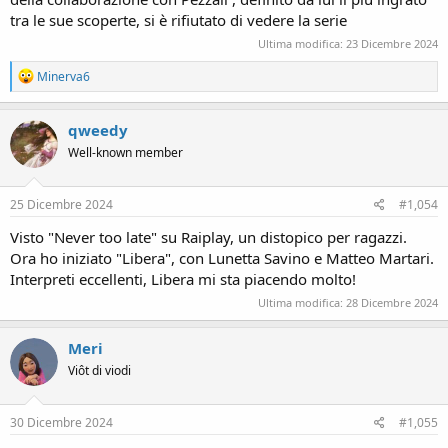
tra le sue scoperte, si è rifiutato di vedere la serie
Ultima modifica:
23 Dicembre 2024
R
Minerva6
e
a
c
qweedy
t
Well-known member
i
o
n
s
25 Dicembre 2024
#1,054
:
Visto "Never too late" su Raiplay, un distopico per ragazzi.
Ora ho iniziato "Libera", con Lunetta Savino e Matteo Martari.
Interpreti eccellenti, Libera mi sta piacendo molto!
Ultima modifica:
28 Dicembre 2024
Meri
Viôt di viodi
30 Dicembre 2024
#1,055