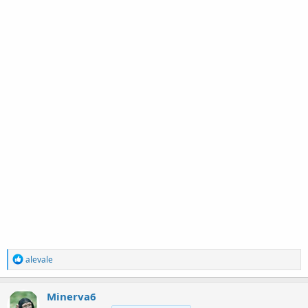
R
alevale
e
a
c
Minerva6
t