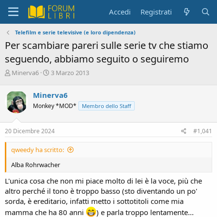
Accedi
Registrati
Telefilm e serie televisive (e loro dipendenza)
Per scambiare pareri sulle serie tv che stiamo
seguendo, abbiamo seguito o seguiremo
C
D
Minerva6
3 Marzo 2013
r
a
e
t
Minerva6
a
a
Monkey *MOD*
Membro dello Staff
t
d
o
i
r
i
20 Dicembre 2024
#1,041
e
n
D
i
qweedy ha scritto:
i
z
s
i
Alba Rohrwacher
c
o
u
L'unica cosa che non mi piace molto di lei è la voce, più che
s
altro perché il tono è troppo basso (sto diventando un po'
s
sorda, è ereditario, infatti metto i sottotitoli come mia
i
mamma che ha 80 anni
o
) e parla troppo lentamente...