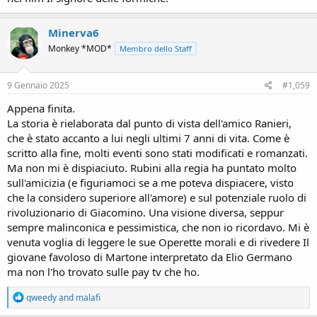
Minerva6
Monkey *MOD*
Membro dello Staff
9 Gennaio 2025
#1,059
Appena finita.
La storia è rielaborata dal punto di vista dell'amico Ranieri,
che è stato accanto a lui negli ultimi 7 anni di vita. Come è
scritto alla fine, molti eventi sono stati modificati e romanzati.
Ma non mi è dispiaciuto. Rubini alla regia ha puntato molto
sull'amicizia (e figuriamoci se a me poteva dispiacere, visto
che la considero superiore all'amore) e sul potenziale ruolo di
rivoluzionario di Giacomino. Una visione diversa, seppur
sempre malinconica e pessimistica, che non io ricordavo. Mi è
venuta voglia di leggere le sue Operette morali e di rivedere Il
giovane favoloso di Martone interpretato da Elio Germano
ma non l'ho trovato sulle pay tv che ho.
R
qweedy
and
malafi
e