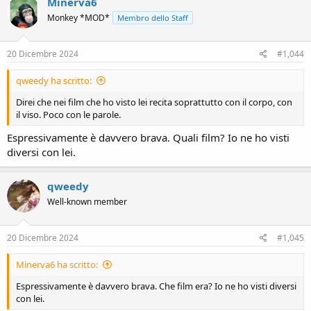
Minerva6
t
Monkey *MOD*
Membro dello Staff
i
o
n
s
20 Dicembre 2024
#1,044
:
qweedy ha scritto:
Direi che nei film che ho visto lei recita soprattutto con il corpo, con
il viso. Poco con le parole.
Espressivamente è davvero brava. Quali film? Io ne ho visti
diversi con lei.
qweedy
Well-known member
20 Dicembre 2024
#1,045
Minerva6 ha scritto:
Espressivamente è davvero brava. Che film era? Io ne ho visti diversi
con lei.