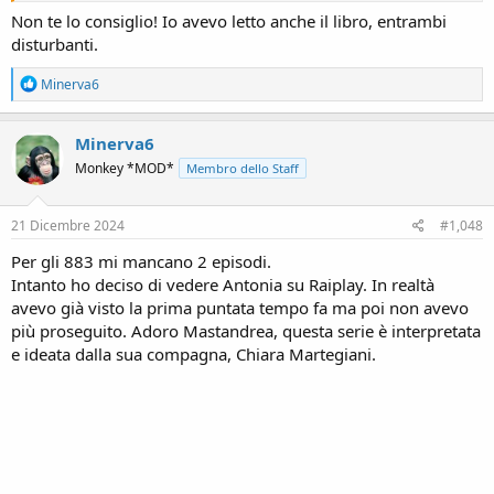
Non te lo consiglio! Io avevo letto anche il libro, entrambi
disturbanti.
R
Minerva6
e
a
c
Minerva6
t
Monkey *MOD*
Membro dello Staff
i
o
n
s
21 Dicembre 2024
#1,048
:
Per gli 883 mi mancano 2 episodi.
Intanto ho deciso di vedere Antonia su Raiplay. In realtà
avevo già visto la prima puntata tempo fa ma poi non avevo
più proseguito. Adoro Mastandrea, questa serie è interpretata
e ideata dalla sua compagna, Chiara Martegiani.