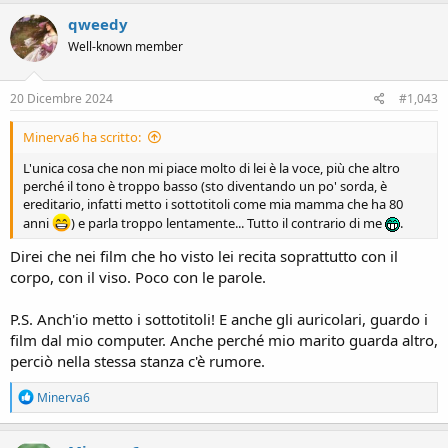
a
c
qweedy
t
Well-known member
i
o
n
s
20 Dicembre 2024
#1,043
:
Minerva6 ha scritto:
L'unica cosa che non mi piace molto di lei è la voce, più che altro
perché il tono è troppo basso (sto diventando un po' sorda, è
ereditario, infatti metto i sottotitoli come mia mamma che ha 80
anni
) e parla troppo lentamente... Tutto il contrario di me
.
Direi che nei film che ho visto lei recita soprattutto con il
corpo, con il viso. Poco con le parole.
P.S. Anch'io metto i sottotitoli! E anche gli auricolari, guardo i
film dal mio computer. Anche perché mio marito guarda altro,
perciò nella stessa stanza c'è rumore.
R
Minerva6
e
a
c