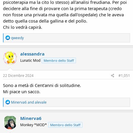
psicoterapia ma la cito lo stesso) all'analisi freudiana. Per poi
decidere alla fine di provare con la prima terapeuta (credo
non fosse una privata ma quella dall'ospedale) che le aveva
detto quella cosa della gallina e del pollo.
Chi lo vedrà capirà.
R
qweedy
e
a
c
alessandra
t
Lunatic Mod
Membro dello Staff
i
o
n
s
22 Dicembre 2024
#1,051
:
Sono a metà di Cent'anni di solitudine.
Mi piace un sacco.
R
Minerva6
and
alevale
e
a
c
Minerva6
t
Monkey *MOD*
Membro dello Staff
i
o