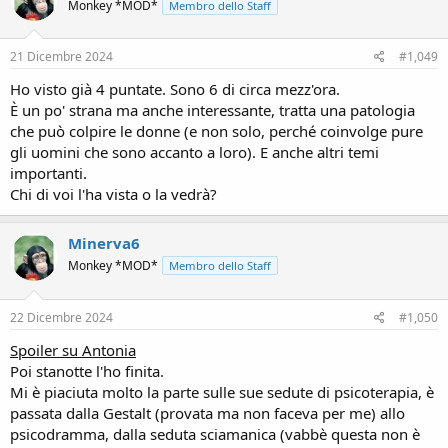
Monkey *MOD*
Membro dello Staff
i
o
n
s
21 Dicembre 2024
#1,049
:
Ho visto già 4 puntate. Sono 6 di circa mezz'ora.
È un po' strana ma anche interessante, tratta una patologia
che può colpire le donne (e non solo, perché coinvolge pure
gli uomini che sono accanto a loro). E anche altri temi
importanti.
Chi di voi l'ha vista o la vedrà?
Minerva6
Monkey *MOD*
Membro dello Staff
22 Dicembre 2024
#1,050
Spoiler su Antonia
Poi stanotte l'ho finita.
Mi è piaciuta molto la parte sulle sue sedute di psicoterapia, è
passata dalla Gestalt (provata ma non faceva per me) allo
psicodramma, dalla seduta sciamanica (vabbè questa non è