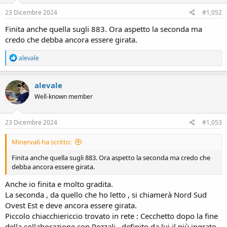
n
s
23 Dicembre 2024
#1,052
:
Finita anche quella sugli 883. Ora aspetto la seconda ma
credo che debba ancora essere girata.
R
alevale
e
a
c
alevale
t
Well-known member
i
o
n
s
23 Dicembre 2024
#1,053
:
Minerva6 ha scritto:
Finita anche quella sugli 883. Ora aspetto la seconda ma credo che
debba ancora essere girata.
Anche io finita e molto gradita.
La seconda , da quello che ho letto , si chiamerà Nord Sud
Ovest Est e deve ancora essere girata.
Piccolo chiacchiericcio trovato in rete : Cecchetto dopo la fine
della collaborazione con Pezzali , definito da lui il più ingrato