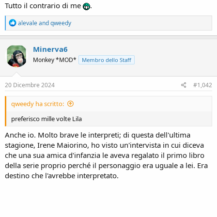
n
Tutto il contrario di me
.
e
R
alevale
and
qweedy
e
a
c
Minerva6
t
Monkey *MOD*
Membro dello Staff
i
o
n
s
20 Dicembre 2024
#1,042
:
qweedy ha scritto:
preferisco mille volte Lila
Anche io. Molto brave le interpreti; di questa dell'ultima
stagione, Irene Maiorino, ho visto un'intervista in cui diceva
che una sua amica d'infanzia le aveva regalato il primo libro
della serie proprio perché il personaggio era uguale a lei. Era
destino che l'avrebbe interpretato.