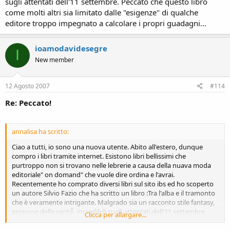
sugli attentati dell'11 settembre. Peccato che questo libro
come molti altri sia limitato dalle "esigenze" di qualche
editore troppo impegnato a calcolare i propri guadagni...
ioamodavidesegre
I
New member
12 Agosto 2007
#114
Re: Peccato!
annalisa ha scritto:
Ciao a tutti, io sono una nuova utente. Abito all'estero, dunque
compro i libri tramite internet. Esistono libri bellissimi che
purtroppo non si trovano nelle lebrerie a causa della nuava moda
editoriale" on domand" che vuole dire ordina e l'avrai.
Recentemente ho comprato diversi libri sul sito ibs ed ho scoperto
un autore Silvio Fazio che ha scritto un libro :Tra l'alba e il tramonto
che è veramente intrigante. Malgrado sia un racconto stile fantasy,
propone delle veritÃ incredibili sugli attentati dell'11 settembre.
Clicca per allargare...
Peccato che questo libro come molti altri sia limitato dalle
"esigenze" di qualche editore troppo impegnato a calcolare i propri