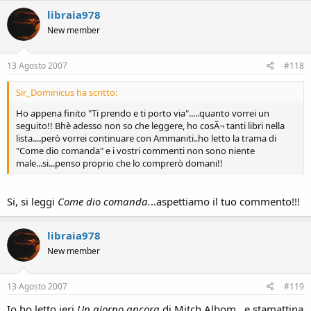
libraia978
New member
13 Agosto 2007
#118
Sir_Dominicus ha scritto:
Ho appena finito "Ti prendo e ti porto via".....quanto vorrei un
seguito!! Bhè adesso non so che leggere, ho cosÃ¬ tanti libri nella
lista....però vorrei continuare con Ammaniti..ho letto la trama di
"Come dio comanda" e i vostri commenti non sono niente
male...si...penso proprio che lo comprerò domani!!
Si, si leggi
Come dio comanda.
..aspettiamo il tuo commento!!!
libraia978
New member
13 Agosto 2007
#119
Io ho letto ieri
Un giorno ancora
di Mitch Albom...e stamattina