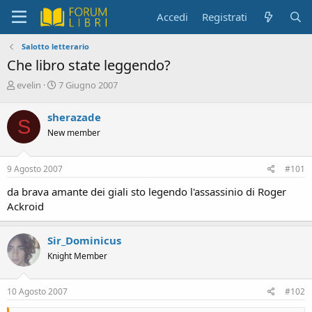
Accedi
Registrati
Salotto letterario
Che libro state leggendo?
C
D
evelin
7 Giugno 2007
r
a
e
t
sherazade
S
a
a
New member
t
d
o
i
r
i
9 Agosto 2007
#101
e
n
D
i
da brava amante dei giali sto legendo l'assassinio di Roger
i
z
Ackroid
s
i
c
o
u
Sir_Dominicus
s
Knight Member
s
i
o
10 Agosto 2007
#102
n
e