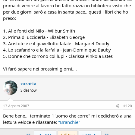
prima di venire al lavoro ho fatto razzia in biblioteca visto che
per due giorni sarò a casa in santa pace...questi i libri che ho
preso:
1. Alle fonti del Nilo - Wilbur Smith
2. Prima di ucciderla - Elizabeth George
3. Aristotele e il giavellotto fatale - Margaret Doody
4. Lo scafandro e la farfalla - Jean-Dominique Bauby
5. Donne che corrono coi lupi - Clarissa Pinkola Estes
Vi farò sapere nei prossimi giorni....
zaratia
Sideshow
13 Agosto 2007
#120
Bene bene... terminato "l'uomo che corre" mi dedicherò a una
lettura veloce e rilassante:
"Branchie"
Primo
Ultimo
Prec.
6 di 833
Succ.