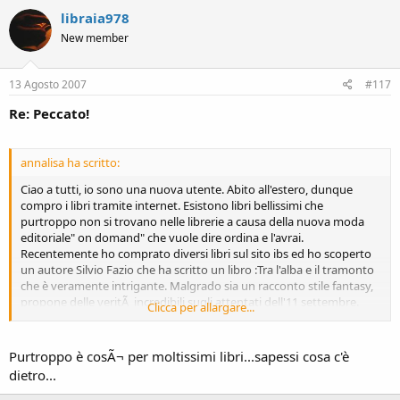
libraia978
New member
13 Agosto 2007
#117
Re: Peccato!
annalisa ha scritto:
Ciao a tutti, io sono una nuova utente. Abito all'estero, dunque
compro i libri tramite internet. Esistono libri bellissimi che
purtroppo non si trovano nelle librerie a causa della nuova moda
editoriale" on domand" che vuole dire ordina e l'avrai.
Recentemente ho comprato diversi libri sul sito ibs ed ho scoperto
un autore Silvio Fazio che ha scritto un libro :Tra l'alba e il tramonto
che è veramente intrigante. Malgrado sia un racconto stile fantasy,
propone delle veritÃ incredibili sugli attentati dell'11 settembre.
Clicca per allargare...
Peccato che questo libro come molti altri sia limitato dalle
"esigenze" di qualche editore troppo impegnato a calcolare i propri
guadagni...
Purtroppo è cosÃ¬ per moltissimi libri...sapessi cosa c'è
dietro...