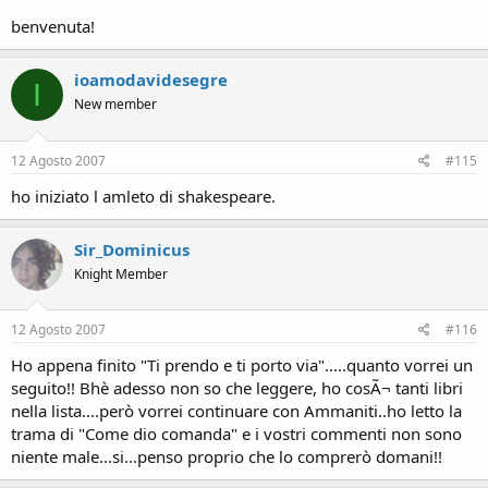
guadagni...
benvenuta!
ioamodavidesegre
I
New member
12 Agosto 2007
#115
ho iniziato l amleto di shakespeare.
Sir_Dominicus
Knight Member
12 Agosto 2007
#116
Ho appena finito "Ti prendo e ti porto via".....quanto vorrei un
seguito!! Bhè adesso non so che leggere, ho cosÃ¬ tanti libri
nella lista....però vorrei continuare con Ammaniti..ho letto la
trama di "Come dio comanda" e i vostri commenti non sono
niente male...si...penso proprio che lo comprerò domani!!