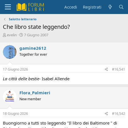
Accedi
Registrati
Salotto letterario
Che libro state leggendo?
C
D
evelin
7 Giugno 2007
r
a
e
t
gamine2612
a
a
Together for ever
t
d
o
i
r
i
17 Giugno 2026
#16,541
e
n
D
i
La città delle bestie
- Isabel Allende
i
z
s
i
c
o
Flora_Palmieri
u
New member
s
s
i
18 Giugno 2026
#16,542
o
n
Buongiorno a tutti sto leggendo "Il libro dei Baltimore " di
e