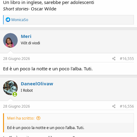
Un libro in inglese, sarebbe per adolescenti
Short stories
- Oscar Wilde
R
MonicaSo
e
a
c
Meri
t
Viôt di viodi
i
o
n
s
28 Giugno 2026
#16,555
:
Ed è un poco la notte e un poco l'alba. Tuti.
DaneelOlivaw
I Robot
28 Giugno 2026
#16,556
Meri ha scritto:
Ed è un poco la notte e un poco l'alba. Tuti.