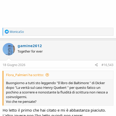
R
MonicaSo
e
a
c
gamine2612
t
Together for ever
i
o
n
s
18 Giugno 2026
#16,543
:
Flora_Palmieri ha scritto:
Buongiorno a tutti sto leggendo "Il libro dei Baltimore " di Dicker
dopo "La verità sul caso Henry Quebert " per questo fatico un
pochino a scorrere e nonostante la fluidità di scrittura non riesce a
coinvolgermi.
Voi che ne pensate?
Ho letto il primo che hai citato e mi è abbastanza piaciuto.
L'altro invece non l'ho letto quindi non saprei.