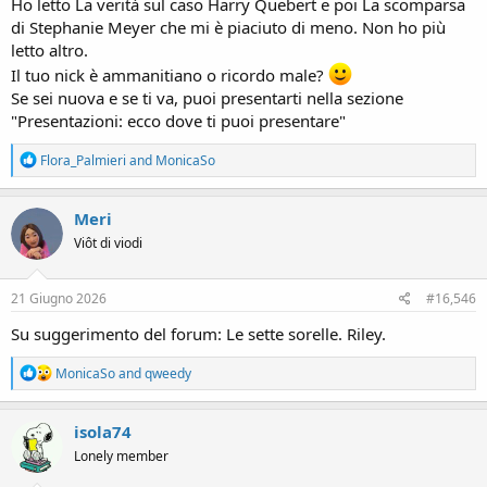
Ho letto La verità sul caso Harry Quebert e poi La scomparsa
di Stephanie Meyer che mi è piaciuto di meno. Non ho più
letto altro.
Il tuo nick è ammanitiano o ricordo male?
Se sei nuova e se ti va, puoi presentarti nella sezione
"Presentazioni: ecco dove ti puoi presentare"
R
Flora_Palmieri
and
MonicaSo
e
a
c
Meri
t
Viôt di viodi
i
o
n
s
21 Giugno 2026
#16,546
:
Su suggerimento del forum: Le sette sorelle. Riley.
R
MonicaSo
and
qweedy
e
a
c
isola74
t
Lonely member
i
o