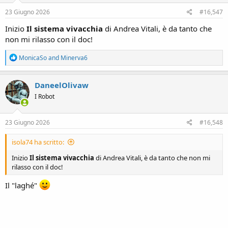
n
s
23 Giugno 2026
#16,547
:
Inizio
Il sistema vivacchia
di Andrea Vitali, è da tanto che
non mi rilasso con il doc!
R
MonicaSo
and
Minerva6
e
a
c
DaneelOlivaw
t
I Robot
i
o
n
s
23 Giugno 2026
#16,548
:
isola74 ha scritto:
Inizio
Il sistema vivacchia
di Andrea Vitali, è da tanto che non mi
rilasso con il doc!
Il "laghé"