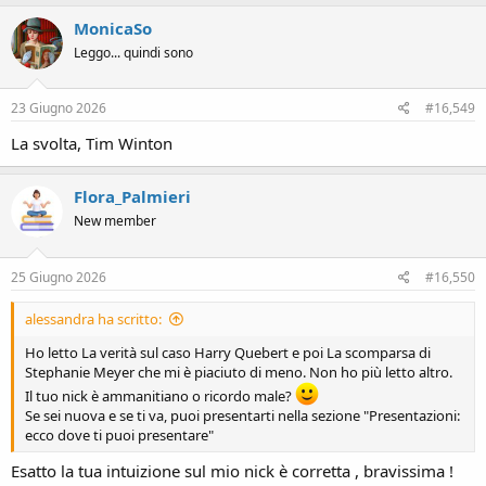
a
c
MonicaSo
t
Leggo... quindi sono
i
o
n
s
23 Giugno 2026
#16,549
:
La svolta, Tim Winton
Flora_Palmieri
New member
25 Giugno 2026
#16,550
alessandra ha scritto:
Ho letto La verità sul caso Harry Quebert e poi La scomparsa di
Stephanie Meyer che mi è piaciuto di meno. Non ho più letto altro.
Il tuo nick è ammanitiano o ricordo male?
Se sei nuova e se ti va, puoi presentarti nella sezione "Presentazioni:
ecco dove ti puoi presentare"
Esatto la tua intuizione sul mio nick è corretta , bravissima !