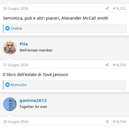
n
s
26 Giugno 2026
#16,552
:
Semiotica, pub e altri piaceri, Alexander McCall smith
R
Ondine
e
a
c
Pila
t
Well-known member
i
o
n
s
27 Giugno 2026
#16,553
:
Il libro dell'estate di Tove Jansson
R
MonicaSo
e
a
c
gamine2612
t
Together for ever
i
o
n
s
28 Giugno 2026
#16,554
: