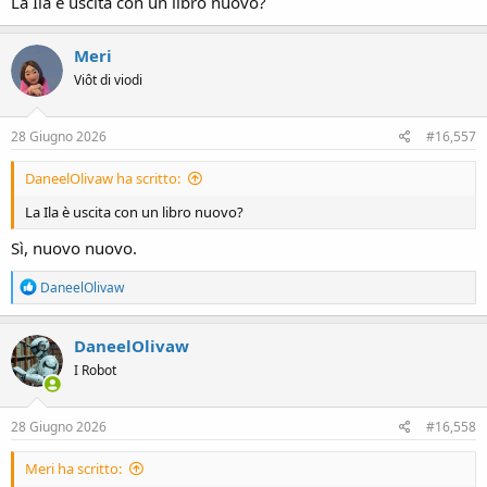
La Ila è uscita con un libro nuovo?
Meri
Viôt di viodi
28 Giugno 2026
#16,557
DaneelOlivaw ha scritto:
La Ila è uscita con un libro nuovo?
Sì, nuovo nuovo.
R
DaneelOlivaw
e
a
c
DaneelOlivaw
t
I Robot
i
o
n
s
28 Giugno 2026
#16,558
:
Meri ha scritto: