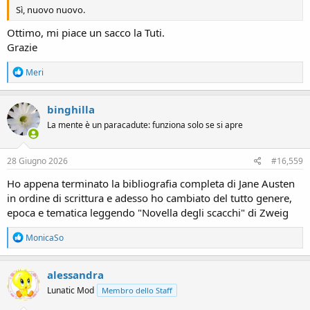
Sì, nuovo nuovo.
Ottimo, mi piace un sacco la Tuti.
Grazie
R
Meri
e
a
c
binghilla
t
La mente è un paracadute: funziona solo se si apre
i
o
n
s
28 Giugno 2026
#16,559
:
Ho appena terminato la bibliografia completa di Jane Austen
in ordine di scrittura e adesso ho cambiato del tutto genere,
epoca e tematica leggendo "Novella degli scacchi" di Zweig
R
MonicaSo
e
a
c
alessandra
t
Lunatic Mod
Membro dello Staff
i
o