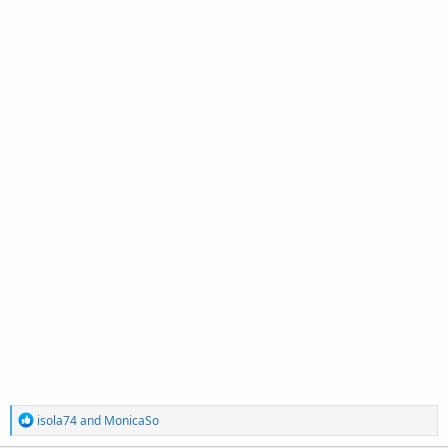
R
isola74
and
MonicaSo
e