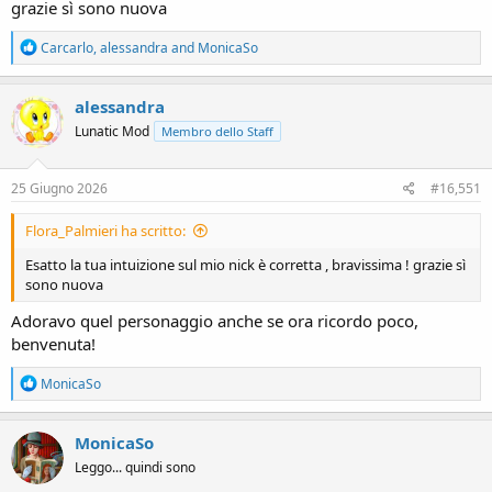
grazie sì sono nuova
R
Carcarlo
,
alessandra
and
MonicaSo
e
a
c
alessandra
t
Lunatic Mod
Membro dello Staff
i
o
n
s
25 Giugno 2026
#16,551
:
Flora_Palmieri ha scritto:
Esatto la tua intuizione sul mio nick è corretta , bravissima ! grazie sì
sono nuova
Adoravo quel personaggio anche se ora ricordo poco,
benvenuta!
R
MonicaSo
e
a
c
MonicaSo
t
Leggo... quindi sono
i
o