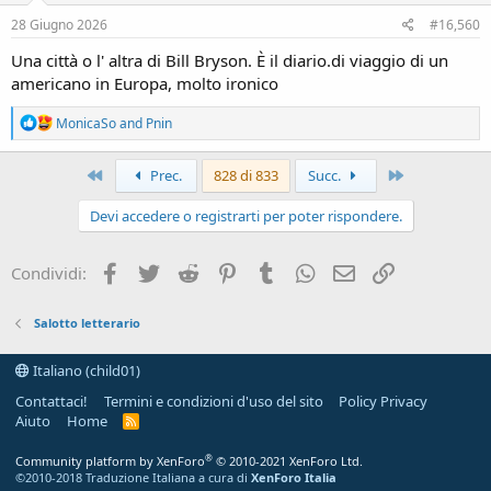
n
s
28 Giugno 2026
#16,560
:
Una città o l' altra di Bill Bryson. È il diario.di viaggio di un
americano in Europa, molto ironico
R
MonicaSo
and
Pnin
e
a
c
Primo
Ultimo
Prec.
828 di 833
Succ.
t
i
Devi accedere o registrarti per poter rispondere.
o
n
s
Facebook
Twitter
Reddit
Pinterest
Tumblr
WhatsApp
e-mail
Link
Condividi:
:
Salotto letterario
Italiano (child01)
Contattaci!
Termini e condizioni d'uso del sito
Policy Privacy
Aiuto
Home
R
S
S
®
Community platform by XenForo
© 2010-2021 XenForo Ltd.
©2010-2018 Traduzione Italiana a cura di
XenForo Italia