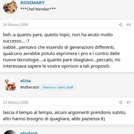
ROSEMARY
***Chef Member***
24 Marzo 2008
#6
beh..a quanto pare, questo topic, non ha avuto molto
successo... :?
vabbè...pensavo che essendo di generazioni differenti,
qualcuno avrebbe potuto esprimere i pro e i contro delle
nuove tecnologie....a quanto pare sbagliavo...peccato, mi
interessava sapere le vostre opinioni a tali propositi.
elisa
Motherator
Membro dello Staff
24 Marzo 2008
#7
lascia il tempo al tempo, alcuni argomenti prendono subito,
altri hanno bisogno di quagliare, abbi pazienza 8)
elydark