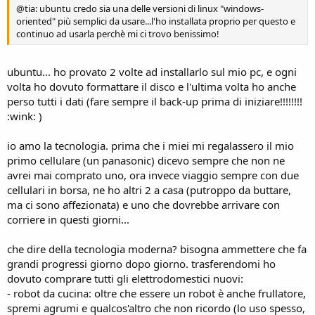
@tia: ubuntu credo sia una delle versioni di linux "windows-
oriented" più semplici da usare...l'ho installata proprio per questo e
continuo ad usarla perchè mi ci trovo benissimo!
ubuntu... ho provato 2 volte ad installarlo sul mio pc, e ogni
volta ho dovuto formattare il disco e l'ultima volta ho anche
perso tutti i dati (fare sempre il back-up prima di iniziare!!!!!!!!
:wink: )
io amo la tecnologia. prima che i miei mi regalassero il mio
primo cellulare (un panasonic) dicevo sempre che non ne
avrei mai comprato uno, ora invece viaggio sempre con due
cellulari in borsa, ne ho altri 2 a casa (putroppo da buttare,
ma ci sono affezionata) e uno che dovrebbe arrivare con
corriere in questi giorni...
che dire della tecnologia moderna? bisogna ammettere che fa
grandi progressi giorno dopo giorno. trasferendomi ho
dovuto comprare tutti gli elettrodomestici nuovi:
- robot da cucina: oltre che essere un robot è anche frullatore,
spremi agrumi e qualcos'altro che non ricordo (lo uso spesso,