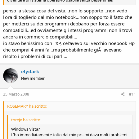
diventare un sistema operativo usabile senza bestemmie?
penso la stessa cosa del vista...non lo sopporto...non vedo
l'ora di toglierlo dal mio notebook...non sopporto il fatto che
per metterci su dei programmi debbano per forza essere
compatibili...ed ovviamente gli stessi programmi non li trovi
ancora in commercio compatibili...
io stavo benissimo con l'XP, cel'avevo sul vecchio noebook Hp
che comprai 4 anni fa...ma probabilmente giÃ avevano
risolto i problemi di cui parli...
elydark
New member
25 Marzo 2008
#11
ROSEMARY ha scritto:
torejx ha scritto:
Windows Vista?
L'ho immediatamente tolto dal mio pc...mi dava molti problemi