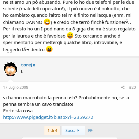
ne stiamo un pò abusando. Pure io ho due telefoni per le due
schede (maledetti operatori!), il più nuovo è il nokiotto, che
ho cambiato quando l'altro tel m è finito nell'acqua (ehm, mi
chiamano DANNO
) e credo che terrò finchè funzionerÃ .
Per il resto ho un I-pod nano da 8 giga che mi è stato regalato
per la laurea e che è favoloso
Sto cercando anche di
sperimentarlo per mettergli qualche libro, introvabile, e
leggerlo lÃ¬ dentro
torejx
b
17 Luglio 2008
#20
vi hanno mai rubato la penna usb? Probabilmente no, se la
penna sembra un cavo tranciato!
Forte sta cosa
http://www.pigadget.it/b.aspx?i=2359272
Ultimo
1 di 4
Succ.