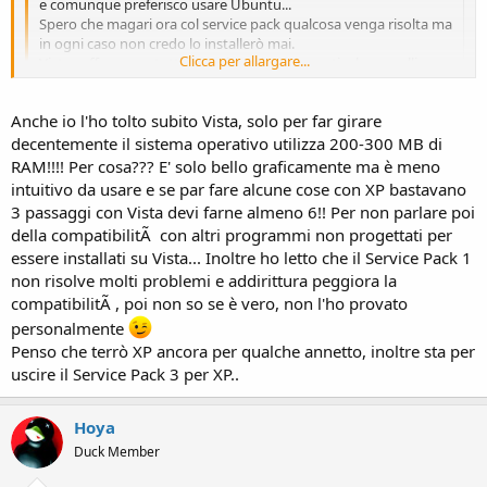
e comunque preferisco usare Ubuntu...
Spero che magari ora col service pack qualcosa venga risolta ma
in ogni caso non credo lo installerò mai.
Clicca per allargare...
Vista soffre come tutti i nuovi prodotti (in particolare quelli
Microsoft) di un lungo rodaggio...Ricordate XP quanto c'ha
messo a diventare un sistema operativo usabile senza
Clicca per allargare...
Anche io l'ho tolto subito Vista, solo per far girare
bestemmie?
decentemente il sistema operativo utilizza 200-300 MB di
penso la stessa cosa del vista...non lo sopporto...non vedo l'ora di
toglierlo dal mio notebook...non sopporto il fatto che per metterci
RAM!!!! Per cosa??? E' solo bello graficamente ma è meno
su dei programmi debbano per forza essere compatibili...ed
intuitivo da usare e se par fare alcune cose con XP bastavano
ovviamente gli stessi programmi non li trovi ancora in commercio
3 passaggi con Vista devi farne almeno 6!! Per non parlare poi
compatibili...
della compatibilitÃ con altri programmi non progettati per
io stavo benissimo con l'XP, cel'avevo sul vecchio noebook Hp che
essere installati su Vista... Inoltre ho letto che il Service Pack 1
comprai 4 anni fa...ma probabilmente giÃ avevano risolto i
non risolve molti problemi e addirittura peggiora la
problemi di cui parli...
compatibilitÃ , poi non so se è vero, non l'ho provato
personalmente
Penso che terrò XP ancora per qualche annetto, inoltre sta per
uscire il Service Pack 3 per XP..
Hoya
Duck Member