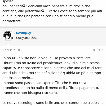
spesso.
poi, per caritÃ : geniali!!! basti pensare ai microcip che
contiene, alle potenzialitÃ ... certo i costi sono sempre più alti
di quello che una persona con uno stipendio medio può
permettersi.
sweepsy
Crazy anarchist!
1 Aprile 2008
#19
Io ho XP, (s)vista non lo voglio. Ho provato a installare
Ubuntu ma ho avuto dei problemucci dovuti alle mia scarsa
capacitÃ e conoscenze e sono in attesa che uno dei miei tanti
amici ubuntisti (ma che definizione è?) abbia un pò di tempo
per installarmelo...
Intanto sono passata ad Open office che è una cosa
grandiosa, e non ha nulla di meno dell'Office a pagamento,
tranne che non bisogna crackarlo.
Le nuove tecnologie sono belle anche se comunque credo che