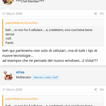
***Chef Member***
21 Marzo 2008
#3
paolofederici ha scritto:
beh ... io non ho il cellulare ... e, credetemi, vivo così bene bene
senza!
:roll:
Paolo
beh qui parleremo non solo di cellulari...ma di tutti i tipi di
nuove tecnologie...
ad esempio che ne pensate del nuovo windows...il Vista???
elisa
Motherator
Membro dello Staff
21 Marzo 2008
#4
paolofederici ha scritto:
beh ... io non ho il cellulare ... e, credetemi, vivo così bene bene