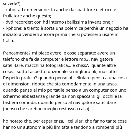
si vede?)
- robot ad immersione: fa anche da sbattitore elettrico e
frullatore anche questo;
- dvd recorder: con hd interno (bellissima invenzione);
- i-phone: a trento è sorta una polemica perchè un negozio ha
iniziato a venderli ancora prima che si potessero usare in
Italia.
francamente? mi piace avere le cose separate: avere un
telefono che fa da computer e lettore mp3, navigatore
satellitare, macchina fotografica... e chissÃ quante altre
cose... sotto l'aspetto funzionale si migliora ok, ma sotto
l'aspetto pratico? quando penso al cellulare penso a una cosa
di dimensioni ridotte che sta comodamente in una tasca,
quando penso al mio portatile penso a un computer con uno
schermo abbastanza grande da non spaccarsi gli occhi e la
tastiera comoda, quando penso al navigatore satellitare
(penso che sarebbe meglio restassi a casa)...
ho notato che, per esperienza, i cellulari che fanno tante cose
hanno un'autonomia più limitata e tendono a rompersi più