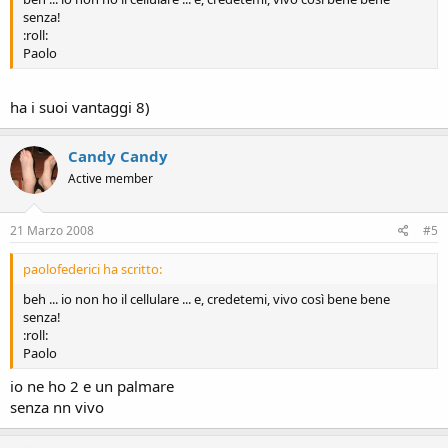
senza!
:roll:
Paolo
ha i suoi vantaggi 8)
Candy Candy
Active member
21 Marzo 2008
#5
paolofederici ha scritto:
beh ... io non ho il cellulare ... e, credetemi, vivo così bene bene
senza!
:roll:
Paolo
io ne ho 2 e un palmare
senza nn vivo