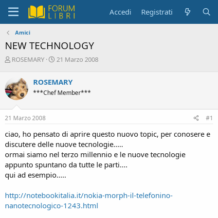
Accedi
Registrati
Amici
NEW TECHNOLOGY
C
D
ROSEMARY
21 Marzo 2008
r
a
e
t
ROSEMARY
a
a
***Chef Member***
t
d
o
i
r
i
21 Marzo 2008
#1
e
n
D
i
ciao, ho pensato di aprire questo nuovo topic, per conosere e
i
z
discutere delle nuove tecnologie.....
s
i
ormai siamo nel terzo millennio e le nuove tecnologie
c
o
appunto spuntano da tutte le parti....
u
s
qui ad esempio.....
s
i
http://notebookitalia.it/nokia-morph-il-telefonino-
o
nanotecnologico-1243.html
n
e