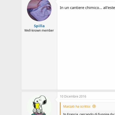
s
i
In un cantiere chimico... all'e
o
n
e
Spilla
Well-known member
10 Dicembre 2016
Marzati ha scritto:
In Francia, cercando di fuggire da 