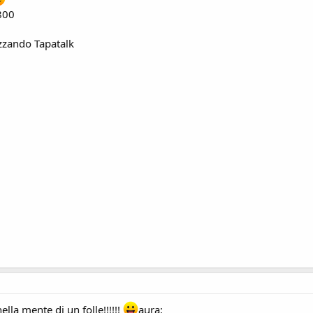
'800
izzando Tapatalk
ella mente di un folle!!!!!!
aura: