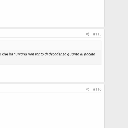
#115
o che ha "
un'aria non tanto di decadenza quanto di pacata
#116