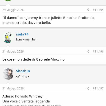
29 Maggio 2026
#11,495
"Il danno" con Jeremy Irons e Juliette Binoche. Profondo,
intenso, crudo, davvero bello.
isola74
Lonely member
31 Maggio 2026
#11,496
Le cose non dette di Gabriele Muccino
Shoshin
في الذاكرة
31 Maggio 2026
#11,497
Adesso ho visto Whitney
Una voce diventata leggenda.
La sua vita,fino alla fine di un sogno,