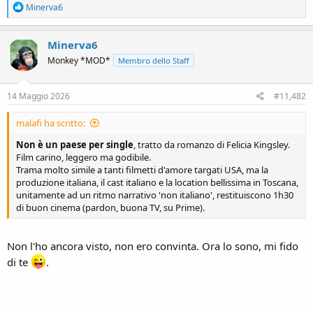
R
Minerva6
e
a
c
Minerva6
t
Monkey *MOD*
Membro dello Staff
i
o
n
s
14 Maggio 2026
#11,482
:
malafi ha scritto:
Non è un paese per single
, tratto da romanzo di Felicia Kingsley.
Film carino, leggero ma godibile.
Trama molto simile a tanti filmetti d'amore targati USA, ma la
produzione italiana, il cast italiano e la location bellissima in Toscana,
unitamente ad un ritmo narrativo 'non italiano', restituiscono 1h30
di buon cinema (pardon, buona TV, su Prime).
Non l'ho ancora visto, non ero convinta. Ora lo sono, mi fido
di te
.