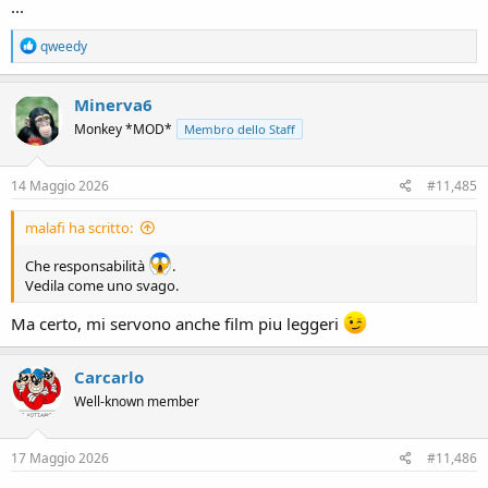
...
R
qweedy
e
a
c
Minerva6
t
Monkey *MOD*
Membro dello Staff
i
o
n
s
14 Maggio 2026
#11,485
:
malafi ha scritto:
Che responsabilità
.
Vedila come uno svago.
Ma certo, mi servono anche film piu leggeri
Carcarlo
Well-known member
17 Maggio 2026
#11,486