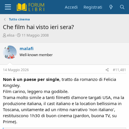
Accedi
Registrati
Tutto cinema
Che film hai visto ieri sera?
C
D
elisa
11 Maggio 2008
r
a
e
t
malafi
a
a
Well-known member
t
d
o
i
r
i
14 Maggio 2026
#11,481
e
n
D
i
Non è un paese per single
, tratto da romanzo di Felicia
i
z
Kingsley.
s
i
Film carino, leggero ma godibile.
c
o
Trama molto simile a tanti filmetti d'amore targati USA, ma la
u
s
produzione italiana, il cast italiano e la location bellissima in
s
Toscana, unitamente ad un ritmo narrativo 'non italiano',
i
restituiscono 1h30 di buon cinema (pardon, buona TV, su
o
Prime).
n
e