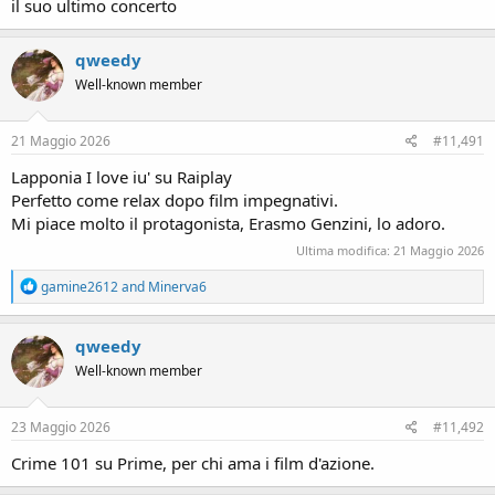
il suo ultimo concerto
qweedy
Well-known member
21 Maggio 2026
#11,491
Lapponia I love iu' su Raiplay
Perfetto come relax dopo film impegnativi.
Mi piace molto il protagonista, Erasmo Genzini, lo adoro.
Ultima modifica:
21 Maggio 2026
R
gamine2612
and
Minerva6
e
a
c
qweedy
t
Well-known member
i
o
n
s
23 Maggio 2026
#11,492
:
Crime 101 su Prime, per chi ama i film d'azione.