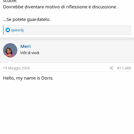
scuole.
Dovrebbe diventare motivo di riflessione e discussione .
...Se potete guardatelo.
R
qweedy
e
a
c
Meri
t
Viôt di viodi
i
o
n
s
19 Maggio 2026
#11,488
:
Hello, my name is Doris.