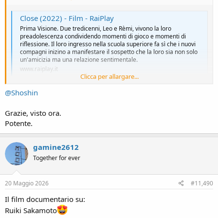
Close (2022) - Film - RaiPlay
Prima Visione. Due tredicenni, Leo e Rèmi, vivono la loro
preadolescenza condividendo momenti di gioco e momenti di
riflessione. Il loro ingresso nella scuola superiore fa sì che i nuovi
compagni inizino a manifestare il sospetto che la loro sia non solo
un'amicizia ma una relazione sentimentale.
www.raiplay.it
Clicca per allargare...
@Shoshin
Credo di aver sentito un dolore profondo dentro.
Come non fossi di fronte ad un film.
Grazie, visto ora.
Questo potente lavoro dovrebbe essere proiettato in tutte le
Potente.
scuole.
Dovrebbe diventare motivo di riflessione e discussione .
gamine2612
...Se potete guardatelo.
Together for ever
20 Maggio 2026
#11,490
Il film documentario su:
Ruiki Sakamoto