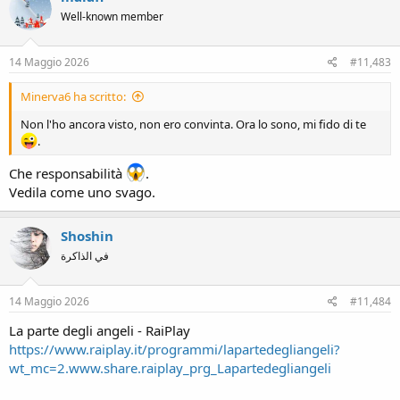
Well-known member
14 Maggio 2026
#11,483
Minerva6 ha scritto:
Non l'ho ancora visto, non ero convinta. Ora lo sono, mi fido di te
.
Che responsabilità
.
Vedila come uno svago.
Shoshin
في الذاكرة
14 Maggio 2026
#11,484
La parte degli angeli - RaiPlay
https://www.raiplay.it/programmi/lapartedegliangeli?
wt_mc=2.www.share.raiplay_prg_Lapartedegliangeli