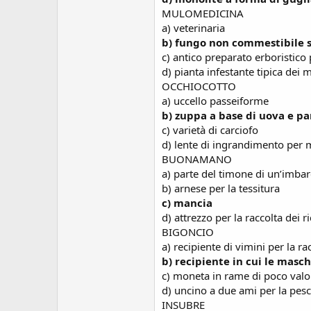
MULOMEDICINA
a) veterinaria
b) fungo non commestibile si
c) antico preparato erboristico p
d) pianta infestante tipica dei 
OCCHIOCOTTO
a) uccello passeiforme
b) zuppa a base di uova e p
c) varietà di carciofo
d) lente di ingrandimento per 
BUONAMANO
a) parte del timone di un’imba
b) arnese per la tessitura
c) mancia
d) attrezzo per la raccolta dei r
BIGONCIO
a) recipiente di vimini per la ra
b) recipiente in cui le masc
c) moneta in rame di poco valo
d) uncino a due ami per la pesc
INSUBRE