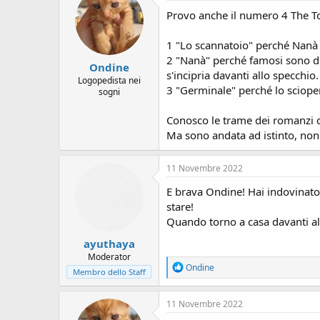
i
Provo anche il numero 4 The T
o
n
1 "Lo scannatoio" perché Nanà è
s
:
2 "Nanà" perché famosi sono due
Ondine
s'incipria davanti allo specchio.
Logopedista nei
3 "Germinale" perché lo scioper
sogni
Conosco le trame dei romanzi d
Ma sono andata ad istinto, non 
11 Novembre 2022
E brava Ondine! Hai indovinato a
stare!
Quando torno a casa davanti al 
ayuthaya
Moderator
R
Ondine
Membro dello Staff
e
a
c
11 Novembre 2022
t