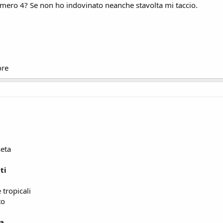
umero 4? Se non ho indovinato neanche stavolta mi taccio.
ore
seta
ti
 tropicali
to
ia