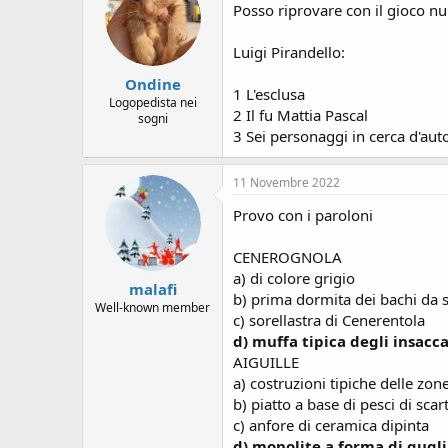
i
Posso riprovare con il gioco n
o
n
Luigi Pirandello:
s
:
Ondine
1 L'esclusa
Logopedista nei
2 Il fu Mattia Pascal
sogni
3 Sei personaggi in cerca d'aut
11 Novembre 2022
Provo con i paroloni
CENEROGNOLA
a) di colore grigio
malafi
b) prima dormita dei bachi da 
Well-known member
c) sorellastra di Cenerentola
d) muffa tipica degli insacca
AIGUILLE
a) costruzioni tipiche delle zone
b) piatto a base di pesci di scar
c) anfore di ceramica dipinta
d) monolite a forma di gugl