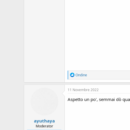
R
Ondine
e
a
c
11 Novembre 2022
t
i
Aspetto un po', semmai dò qual
o
n
s
:
ayuthaya
Moderator