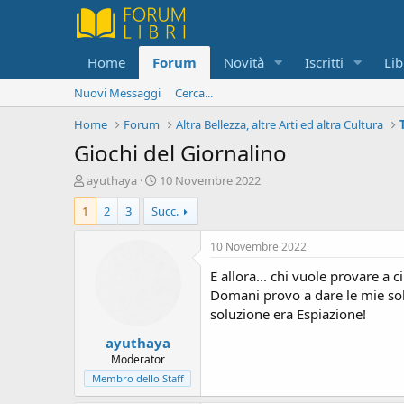
Home
Forum
Novità
Iscritti
Lib
Nuovi Messaggi
Cerca...
Home
Forum
Altra Bellezza, altre Arti ed altra Cultura
Giochi del Giornalino
C
D
ayuthaya
10 Novembre 2022
r
a
1
2
3
Succ.
e
t
a
a
t
d
10 Novembre 2022
o
i
E allora... chi vuole provare a
r
i
e
n
Domani provo a dare le mie solu
D
i
soluzione era Espiazione!
i
z
ayuthaya
s
i
c
o
Moderator
u
Membro dello Staff
s