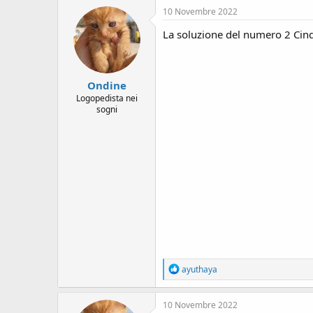
s
10 Novembre 2022
i
o
La soluzione del numero 2 Cinqu
n
e
Ondine
Logopedista nei
sogni
R
ayuthaya
e
a
c
10 Novembre 2022
t