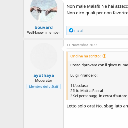
Non male Malafi! Ne hai azzecca
Non dico quali per non favorire 
bouvard
R
malafi
Well-known member
e
a
c
11 Novembre 2022
t
i
Ondine ha scritto:
o
n
Posso riprovare con il gioco nume
s
:
ayuthaya
Luigi Pirandello:
Moderator
1 L'esclusa
Membro dello Staff
2 Il fu Mattia Pascal
3 Sei personaggi in cerca d'autore
Letto solo ora! No, sbagliato an