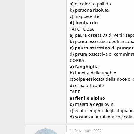
a) di colorito pallido
b) persona risoluta
c) inappetente
d) lombardo
TATOFOBIA
a) paura ossessiva di venir sep
b) paura ossessiva degli arcoba
c) paura ossessiva di punger
d) paura ossessiva di camminar
COPRA
a) fanghiglia
b) lunetta delle unghie
c)polpa essiccata della noce di
d) erba urticante
TABE
a) fienile alpino
b) malattia degli ovini
c) vento leggero degli altipiani 
d) sostanza purulenta che cola d
11 Novembre 2022