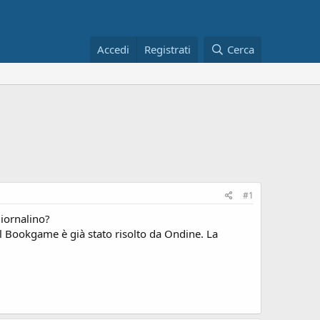
Accedi
Registrati
Cerca
#1
Giornalino?
el Bookgame è già stato risolto da Ondine. La