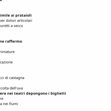
mile ai prataioli
er dolori articolari
muretti a secco
ane raffermo
miniature
rcazione
icci di castagna
ccolta dell’uva
here nei teatri depongono i biglietti
re
a nei fiumi