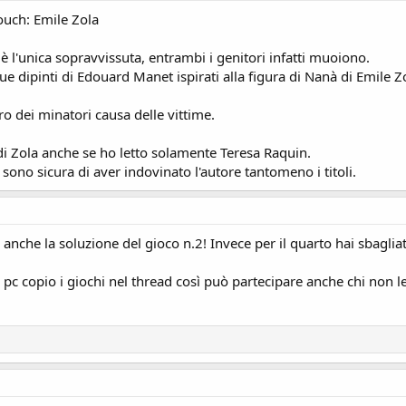
ouch: Emile Zola
 l'unica sopravvissuta, entrambi i genitori infatti muoiono.
 dipinti di Edouard Manet ispirati alla figura di Nanà di Emile Z
o dei minatori causa delle vittime.
i Zola anche se ho letto solamente Teresa Raquin.
sono sicura di aver indovinato l'autore tantomeno i titoli.
nche la soluzione del gioco n.2! Invece per il quarto hai sbagliato
pc copio i giochi nel thread così può partecipare anche chi non le