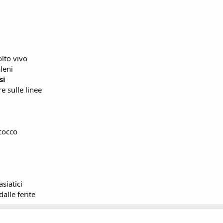
olto vivo
leni
si
e sulle linee
 cocco
asiatici
alle ferite