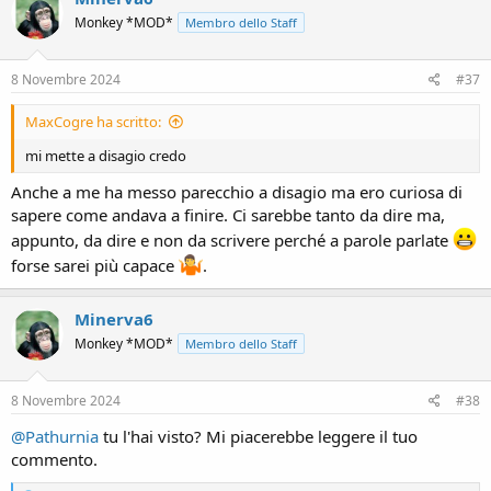
t
Monkey *MOD*
Membro dello Staff
i
o
n
s
8 Novembre 2024
#37
:
MaxCogre ha scritto:
mi mette a disagio credo
Anche a me ha messo parecchio a disagio ma ero curiosa di
sapere come andava a finire. Ci sarebbe tanto da dire ma,
appunto, da dire e non da scrivere perché a parole parlate
forse sarei più capace
.
Minerva6
Monkey *MOD*
Membro dello Staff
8 Novembre 2024
#38
@Pathurnia
tu l'hai visto? Mi piacerebbe leggere il tuo
commento.