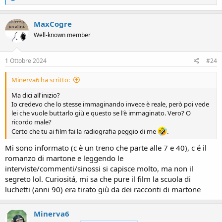
e
a
c
MaxCogre
t
Well-known member
i
o
n
s
1 Ottobre 2024
#24
:
Minerva6 ha scritto:
Ma dici all'inizio?
Io credevo che lo stesse immaginando invece è reale, però poi vede
lei che vuole buttarlo giù e questo se l'è immaginato. Vero? O
ricordo male?
Certo che tu ai film fai la radiografia peggio di me
.
Mi sono informato (c è un treno che parte alle 7 e 40), c é il
romanzo di martone e leggendo le
interviste/commenti/sinossi si capisce molto, ma non il
segreto lol. Curiositá, mi sa che pure il film la scuola di
luchetti (anni 90) era tirato giù da dei racconti di martone
Minerva6