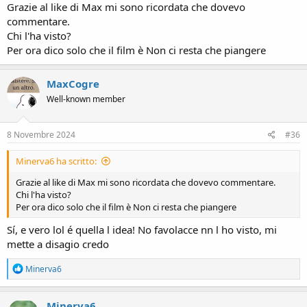
Grazie al like di Max mi sono ricordata che dovevo
commentare.
Chi l'ha visto?
Per ora dico solo che il film è Non ci resta che piangere
MaxCogre
Well-known member
8 Novembre 2024
#36
Minerva6 ha scritto:
Grazie al like di Max mi sono ricordata che dovevo commentare.
Chi l'ha visto?
Per ora dico solo che il film è Non ci resta che piangere
Sí, e vero lol é quella l idea! No favolacce nn l ho visto, mi
mette a disagio credo
R
Minerva6
e
a
c
Minerva6