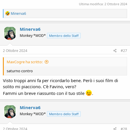
Ultima modifica:
2 Ottobre 2024
R
Minerva6
e
a
c
Minerva6
t
Monkey *MOD*
Membro dello Staff
i
o
n
s
2 Ottobre 2024
#27
:
MaxCogre ha scritto:
saturno contro
Visto troppi anni fa per ricordarlo bene. Però i suoi film di
solito mi piacciono. C'è Favino, vero?
Fammi un breve riassunto con il tuo stile
.
Minerva6
Monkey *MOD*
Membro dello Staff
2 Ottobre 2024
#28