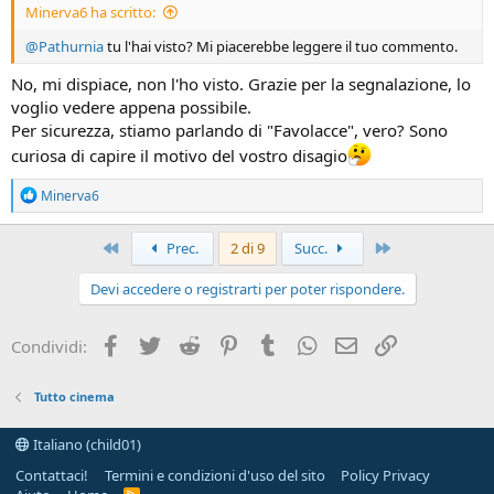
Minerva6 ha scritto:
@Pathurnia
tu l'hai visto? Mi piacerebbe leggere il tuo commento.
No, mi dispiace, non l'ho visto. Grazie per la segnalazione, lo
voglio vedere appena possibile.
Per sicurezza, stiamo parlando di "Favolacce", vero? Sono
curiosa di capire il motivo del vostro disagio
R
Minerva6
e
a
c
Primo
Ultimo
Prec.
2 di 9
Succ.
t
i
Devi accedere o registrarti per poter rispondere.
o
n
s
Facebook
Twitter
Reddit
Pinterest
Tumblr
WhatsApp
e-mail
Link
Condividi:
:
Tutto cinema
Italiano (child01)
Contattaci!
Termini e condizioni d'uso del sito
Policy Privacy
R