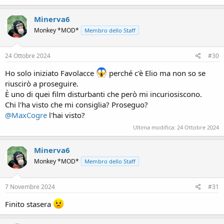
a
c
Minerva6
t
Monkey *MOD*
Membro dello Staff
i
o
n
s
24 Ottobre 2024
#30
:
Ho solo iniziato Favolacce
perché c'è Elio ma non so se
riuscirò a proseguire.
È uno di quei film disturbanti che però mi incuriosiscono.
Chi l'ha visto che mi consiglia? Proseguo?
@MaxCogre
l'hai visto?
Ultima modifica:
24 Ottobre 2024
Minerva6
Monkey *MOD*
Membro dello Staff
7 Novembre 2024
#31
Finito stasera