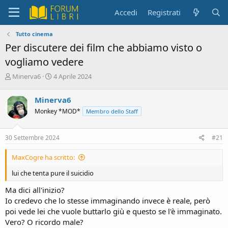
Accedi
Registrati
Tutto cinema
Per discutere dei film che abbiamo visto o
vogliamo vedere
C
D
Minerva6
4 Aprile 2024
r
a
e
t
Minerva6
a
a
Monkey *MOD*
Membro dello Staff
t
d
o
i
r
i
30 Settembre 2024
#21
e
n
D
i
MaxCogre ha scritto:
i
z
s
i
lui che tenta pure il suicidio
c
o
u
Ma dici all'inizio?
s
Io credevo che lo stesse immaginando invece è reale, però
s
poi vede lei che vuole buttarlo giù e questo se l'è immaginato.
i
Vero? O ricordo male?
o