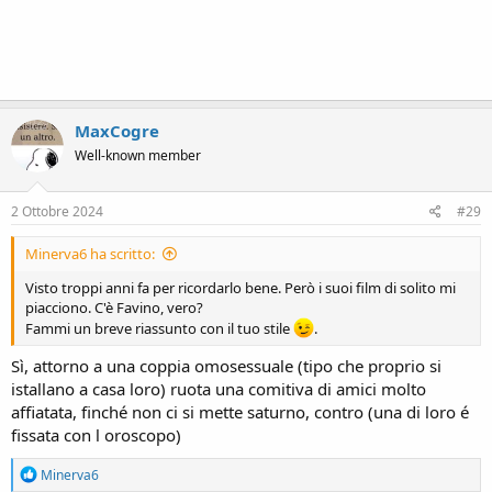
MaxCogre
Well-known member
2 Ottobre 2024
#29
Minerva6 ha scritto:
Visto troppi anni fa per ricordarlo bene. Però i suoi film di solito mi
piacciono. C'è Favino, vero?
Fammi un breve riassunto con il tuo stile
.
Sì, attorno a una coppia omosessuale (tipo che proprio si
istallano a casa loro) ruota una comitiva di amici molto
affiatata, finché non ci si mette saturno, contro (una di loro é
fissata con l oroscopo)
R
Minerva6
e