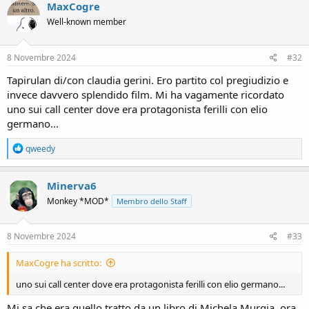
MaxCogre
Well-known member
8 Novembre 2024
#32
Tapirulan di/con claudia gerini. Ero partito col pregiudizio e
invece davvero splendido film. Mi ha vagamente ricordato
uno sui call center dove era protagonista ferilli con elio
germano...
R
qweedy
e
a
c
Minerva6
t
Monkey *MOD*
Membro dello Staff
i
o
n
s
8 Novembre 2024
#33
:
MaxCogre ha scritto:
uno sui call center dove era protagonista ferilli con elio germano...
Mi sa che era quello tratto da un libro di Michela Murgia, ora