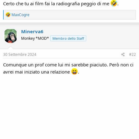
n
Certo che tu ai film fai la radiografia peggio di me
.
e
R
MaxCogre
e
a
c
Minerva6
t
Monkey *MOD*
Membro dello Staff
i
o
n
s
30 Settembre 2024
#22
:
Comunque un prof come lui mi sarebbe piaciuto. Però non ci
avrei mai iniziato una relazione
.