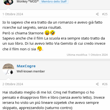
Monkey *MOD*
Membro dello Staff
1 Ottobre 2024
#25
Io lo sapevo che era tratto da un romanzo e avevo già fatto
ricerche sul segreto, senza risultati.
Però si chiama Starnone
Sapevo anche che il film La scuola era sempre stato tratto da
un suo libro. Di lui avevo letto Via Gemito di cui credo invece
che il film non ci sia
.
Ultima modifica:
1 Ottobre 2024
MaxCogre
Well-known member
2 Ottobre 2024
#26
Hai studiato meglio di me lol. Cmq nel frattempo ci ho
pensato e disapprovo film e libro (senza averlo letto). Invece
iersera ho visto un piú lineare ozpetek che avevo sempre
skippato, apprezzandolo (saturno contro)