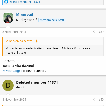
R
Deleted member 11371
e
a
c
Minerva6
t
Monkey *MOD*
Membro dello Staff
i
o
n
s
8 Novembre 2024
#39
:
Minerva6 ha scritto:
Mi sa che era quello tratto da un libro di Michela Murgia, ora non
ricordo il titolo
Cercato.
Tutta la vita davanti
@MaxCogre
dicevi questo?
Deleted member 11371
D
Guest
8 Novembre 2024
#40