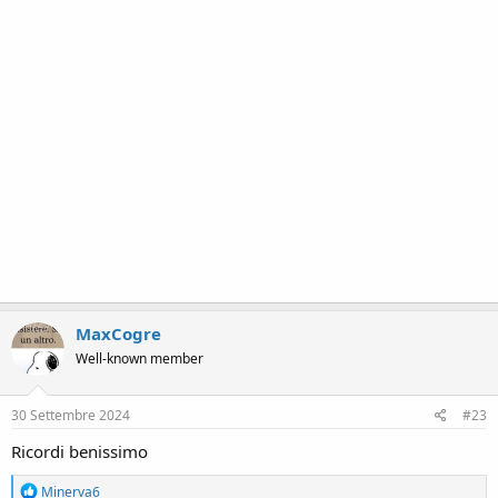
MaxCogre
Well-known member
30 Settembre 2024
#23
Ricordi benissimo
R
Minerva6