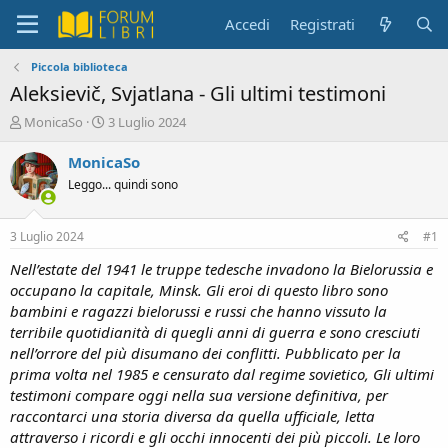
Accedi
Registrati
Piccola biblioteca
Aleksievič, Svjatlana - Gli ultimi testimoni
C
D
MonicaSo
3 Luglio 2024
r
a
e
t
MonicaSo
a
a
Leggo... quindi sono
t
d
o
i
r
i
3 Luglio 2024
#1
e
n
D
i
Nell’estate del 1941 le truppe tedesche invadono la Bielorussia e
i
z
occupano la capitale, Minsk. Gli eroi di questo libro sono
s
i
bambini e ragazzi bielorussi e russi che hanno vissuto la
c
o
terribile quotidianità di quegli anni di guerra e sono cresciuti
u
nell’orrore del più disumano dei conflitti. Pubblicato per la
s
prima volta nel 1985 e censurato dal regime sovietico, Gli ultimi
s
i
testimoni compare oggi nella sua versione definitiva, per
o
raccontarci una storia diversa da quella ufficiale, letta
n
attraverso i ricordi e gli occhi innocenti dei più piccoli. Le loro
e