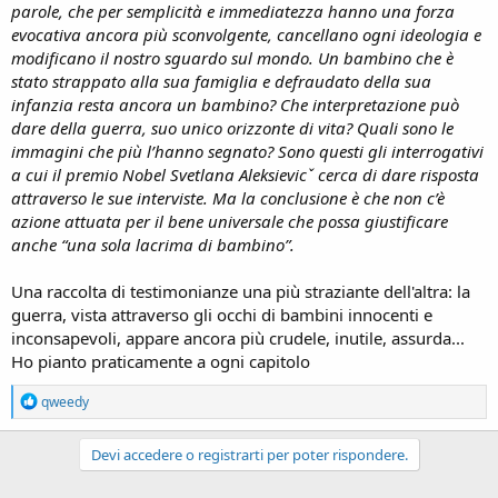
parole, che per semplicità e immediatezza hanno una forza
evocativa ancora più sconvolgente, cancellano ogni ideologia e
modificano il nostro sguardo sul mondo. Un bambino che è
stato strappato alla sua famiglia e defraudato della sua
infanzia resta ancora un bambino? Che interpretazione può
dare della guerra, suo unico orizzonte di vita? Quali sono le
immagini che più l’hanno segnato? Sono questi gli interrogativi
a cui il premio Nobel Svetlana Aleksievicˇ cerca di dare risposta
attraverso le sue interviste. Ma la conclusione è che non c’è
azione attuata per il bene universale che possa giustificare
anche “una sola lacrima di bambino”.
Una raccolta di testimonianze una più straziante dell'altra: la
guerra, vista attraverso gli occhi di bambini innocenti e
inconsapevoli, appare ancora più crudele, inutile, assurda...
Ho pianto praticamente a ogni capitolo
R
qweedy
e
a
c
Devi accedere o registrarti per poter rispondere.
t
i