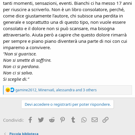
tanti momenti, sensazioni, eventi. Bianchi ci ha messo 17 anni
per riuscire a scriverlo. Non è un libro consolatore, perché,
come dice giustamente l’autore, chi subisce una perdita in
generale e soprattutto una di questo tipo, non vuole essere
consolato e il dolore non si può scansare, ma bisogna
attraversarlo. Aiuta però a capire che questo dolore rimarrà
per sempre e piano piano diventerà una parte di noi con cui
imparemo a convivere.
“Non si guarisce.
Non si smette di soffrire.
Non ci si perdona.
Non ci si salva.
Si sceglie di.”
R
gamine2612
,
Minerva6
,
alessandra
and 3 others
e
a
c
Devi accedere o registrarti per poter rispondere.
t
i
o
Facebook
Twitter
Reddit
Pinterest
Tumblr
WhatsApp
e-mail
Link
Condividi:
n
s
:
Piccola biblioteca