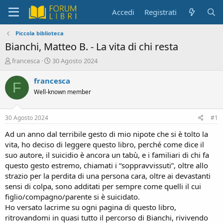
Accedi
Registrati
Piccola biblioteca
Bianchi, Matteo B. - La vita di chi resta
C
D
francesca
30 Agosto 2024
r
a
e
t
francesca
F
a
a
Well-known member
t
d
o
i
r
i
30 Agosto 2024
#1
e
n
D
i
Ad un anno dal terribile gesto di mio nipote che si è tolto la
i
z
vita, ho deciso di leggere questo libro, perché come dice il
s
i
suo autore, il suicidio è ancora un tabù, e i familiari di chi fa
c
o
questo gesto estremo, chiamati i “soppravvissuti”, oltre allo
u
strazio per la perdita di una persona cara, oltre ai devastanti
s
sensi di colpa, sono additati per sempre come quelli il cui
s
i
figlio/compagno/parente si è suicidato.
o
Ho versato lacrime su ogni pagina di questo libro,
n
ritrovandomi in quasi tutto il percorso di Bianchi, rivivendo
e