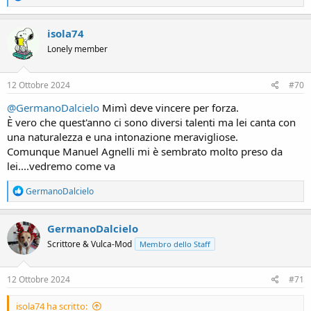
e
a
c
isola74
t
Lonely member
i
o
n
s
12 Ottobre 2024
#70
:
@GermanoDalcielo
Mimì deve vincere per forza.
È vero che quest'anno ci sono diversi talenti ma lei canta con
una naturalezza e una intonazione meravigliose.
Comunque Manuel Agnelli mi è sembrato molto preso da
lei....vedremo come va
R
GermanoDalcielo
e
a
c
GermanoDalcielo
t
Scrittore & Vulca-Mod
Membro dello Staff
i
o
n
s
12 Ottobre 2024
#71
:
isola74 ha scritto: