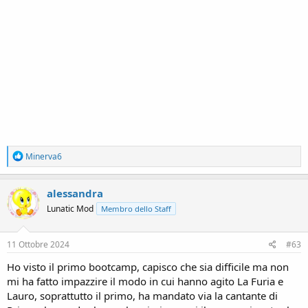
R
Minerva6
e
a
c
alessandra
t
Lunatic Mod
Membro dello Staff
i
o
n
s
11 Ottobre 2024
#63
:
Ho visto il primo bootcamp, capisco che sia difficile ma non
mi ha fatto impazzire il modo in cui hanno agito La Furia e
Lauro, soprattutto il primo, ha mandato via la cantante di