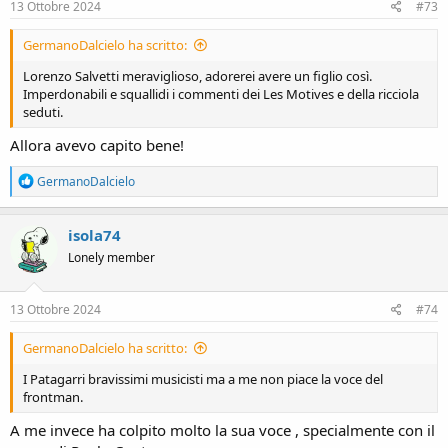
13 Ottobre 2024
#73
GermanoDalcielo ha scritto:
Lorenzo Salvetti meraviglioso, adorerei avere un figlio così.
Imperdonabili e squallidi i commenti dei Les Motives e della ricciola
seduti.
Allora avevo capito bene!
R
GermanoDalcielo
e
a
c
isola74
t
Lonely member
i
o
n
s
13 Ottobre 2024
#74
:
GermanoDalcielo ha scritto:
I Patagarri bravissimi musicisti ma a me non piace la voce del
frontman.
A me invece ha colpito molto la sua voce , specialmente con il