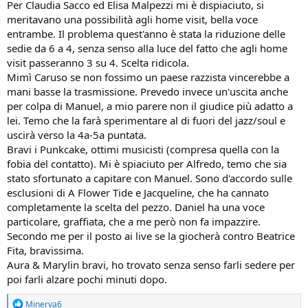
Per Claudia Sacco ed Elisa Malpezzi mi è dispiaciuto, si
meritavano una possibilità agli home visit, bella voce
entrambe. Il problema quest'anno è stata la riduzione delle
sedie da 6 a 4, senza senso alla luce del fatto che agli home
visit passeranno 3 su 4. Scelta ridicola.
Mimì Caruso se non fossimo un paese razzista vincerebbe a
mani basse la trasmissione. Prevedo invece un'uscita anche
per colpa di Manuel, a mio parere non il giudice più adatto a
lei. Temo che la farà sperimentare al di fuori del jazz/soul e
uscirà verso la 4a-5a puntata.
Bravi i Punkcake, ottimi musicisti (compresa quella con la
fobia del contatto). Mi è spiaciuto per Alfredo, temo che sia
stato sfortunato a capitare con Manuel. Sono d'accordo sulle
esclusioni di A Flower Tide e Jacqueline, che ha cannato
completamente la scelta del pezzo. Daniel ha una voce
particolare, graffiata, che a me però non fa impazzire.
Secondo me per il posto ai live se la giocherà contro Beatrice
Fita, bravissima.
Aura & Marylin bravi, ho trovato senza senso farli sedere per
poi farli alzare pochi minuti dopo.
R
Minerva6