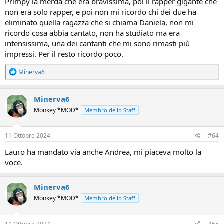
Primpy la merda che era bravissima, poi il rapper gigante che
non era solo rapper, e poi non mi ricordo chi dei due ha
eliminato quella ragazza che si chiama Daniela, non mi
ricordo cosa abbia cantato, non ha studiato ma era
intensissima, una dei cantanti che mi sono rimasti più
impressi. Per il resto ricordo poco.
R
Minerva6
e
a
c
Minerva6
t
Monkey *MOD*
Membro dello Staff
i
o
n
s
11 Ottobre 2024
#64
:
Lauro ha mandato via anche Andrea, mi piaceva molto la
voce.
Minerva6
Monkey *MOD*
Membro dello Staff