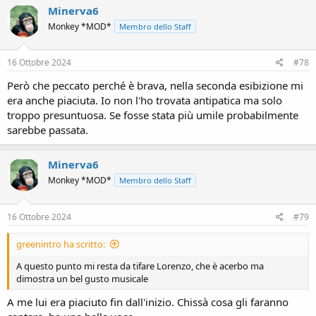
c
Minerva6
t
Monkey *MOD*
Membro dello Staff
i
o
n
s
16 Ottobre 2024
#78
:
Però che peccato perché è brava, nella seconda esibizione mi
era anche piaciuta. Io non l'ho trovata antipatica ma solo
troppo presuntuosa. Se fosse stata più umile probabilmente
sarebbe passata.
Minerva6
Monkey *MOD*
Membro dello Staff
16 Ottobre 2024
#79
greenintro ha scritto:
A questo punto mi resta da tifare Lorenzo, che è acerbo ma
dimostra un bel gusto musicale
A me lui era piaciuto fin dall'inizio. Chissà cosa gli faranno