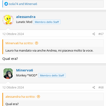
R
isola74
and
Minerva6
e
a
c
alessandra
t
Lunatic Mod
Membro dello Staff
i
o
n
s
12 Ottobre 2024
#67
:
Minerva6 ha scritto:
Lauro ha mandato via anche Andrea, mi piaceva molto la voce.
Qual era?
Minerva6
Monkey *MOD*
Membro dello Staff
12 Ottobre 2024
#68
alessandra ha scritto:
Qual era?