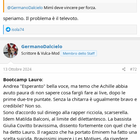
@GermanoDalcielo
Mimì deve vincere per forza.
speriamo. Il problema è il televoto.
R
isola74
e
a
c
GermanoDalcielo
t
Scrittore & Vulca-Mod
Membro dello Staff
i
o
n
s
13 Ottobre 2024
#72
:
Bootcamp Lauro
:
Andrea "Esperanto" bella voce, ma temo che Achille abbia
avuto paura di non sapere cosa fargli fare ai live, dopo le
prime due-tre puntate. Senza la chitarra è ugualmente bravo e
credibile? Non so.
Sono d'accordo sul diniego alla rapper ricciola, scarserella.
Idem Matilda Balconi, al limite del dilettantesco. La bassista
Giulia Covitto bravissima, dissento fortemente con quel che le
ha detto Lauro. Il ragazzo che ha portato Eminem ha fatto una
scelta suicida. Bravissimi invece i Les Motives, da rivedere