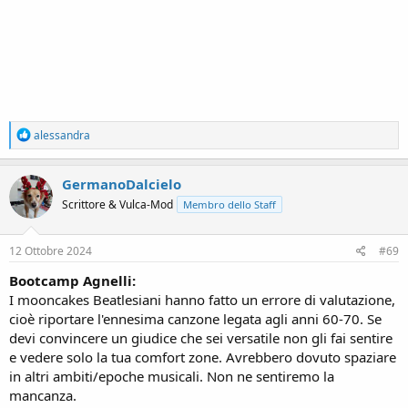
R
alessandra
e
a
c
GermanoDalcielo
t
Scrittore & Vulca-Mod
Membro dello Staff
i
o
n
s
12 Ottobre 2024
#69
:
Bootcamp Agnelli:
I mooncakes Beatlesiani hanno fatto un errore di valutazione,
cioè riportare l'ennesima canzone legata agli anni 60-70. Se
devi convincere un giudice che sei versatile non gli fai sentire
e vedere solo la tua comfort zone. Avrebbero dovuto spaziare
in altri ambiti/epoche musicali. Non ne sentiremo la
mancanza.