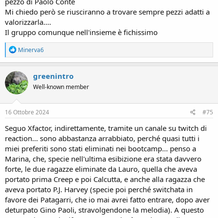
pezzo di Paolo Conte
Mi chiedo però se riusciranno a trovare sempre pezzi adatti a
valorizzarla....
Il gruppo comunque nell'insieme è fichissimo
R
Minerva6
e
a
c
greenintro
t
Well-known member
i
o
n
s
16 Ottobre 2024
#75
:
Seguo Xfactor, indirettamente, tramite un canale su twitch di
reaction... sono abbastanza arrabbiato, perché quasi tutti i
miei preferiti sono stati eliminati nei bootcamp... penso a
Marina, che, specie nell'ultima esibizione era stata davvero
forte, le due ragazze eliminate da Lauro, quella che aveva
portato prima Creep e poi Calcutta, e anche alla ragazza che
aveva portato P.J. Harvey (specie poi perché switchata in
favore dei Patagarri, che io mai avrei fatto entrare, dopo aver
deturpato Gino Paoli, stravolgendone la melodia). A questo