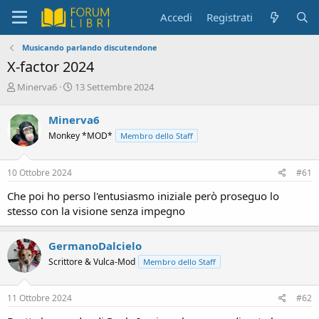
Accedi
Registrati
Musicando parlando discutendone
X-factor 2024
C
D
Minerva6
13 Settembre 2024
r
a
e
t
Minerva6
a
a
Monkey *MOD*
Membro dello Staff
t
d
o
i
r
i
10 Ottobre 2024
#61
e
n
D
i
Che poi ho perso l'entusiasmo iniziale però proseguo lo
i
z
stesso con la visione senza impegno
s
i
c
o
u
GermanoDalcielo
s
Scrittore & Vulca-Mod
Membro dello Staff
s
i
o
11 Ottobre 2024
#62
n
e