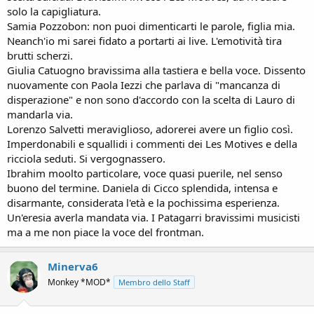
solo la capigliatura.
Samia Pozzobon: non puoi dimenticarti le parole, figlia mia.
Neanch'io mi sarei fidato a portarti ai live. L'emotività tira
brutti scherzi.
Giulia Catuogno bravissima alla tastiera e bella voce. Dissento
nuovamente con Paola Iezzi che parlava di "mancanza di
disperazione" e non sono d'accordo con la scelta di Lauro di
mandarla via.
Lorenzo Salvetti meraviglioso, adorerei avere un figlio così.
Imperdonabili e squallidi i commenti dei Les Motives e della
ricciola seduti. Si vergognassero.
Ibrahim moolto particolare, voce quasi puerile, nel senso
buono del termine. Daniela di Cicco splendida, intensa e
disarmante, considerata l'età e la pochissima esperienza.
Un'eresia averla mandata via. I Patagarri bravissimi musicisti
ma a me non piace la voce del frontman.
Minerva6
Monkey *MOD*
Membro dello Staff