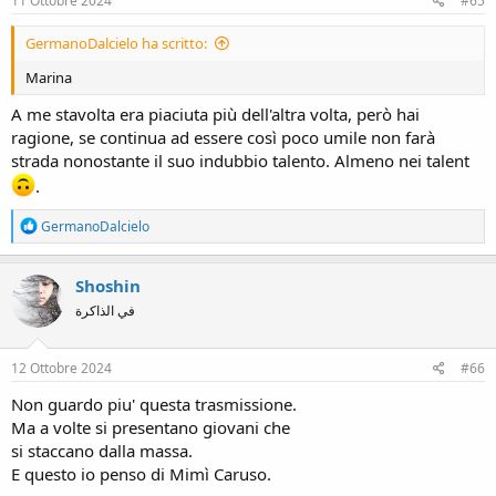
11 Ottobre 2024
#65
GermanoDalcielo ha scritto:
Marina
A me stavolta era piaciuta più dell'altra volta, però hai
ragione, se continua ad essere così poco umile non farà
strada nonostante il suo indubbio talento. Almeno nei talent
.
R
GermanoDalcielo
e
a
c
Shoshin
t
في الذاكرة
i
o
n
s
12 Ottobre 2024
#66
:
Non guardo piu' questa trasmissione.
Ma a volte si presentano giovani che
si staccano dalla massa.
E questo io penso di Mimì Caruso.