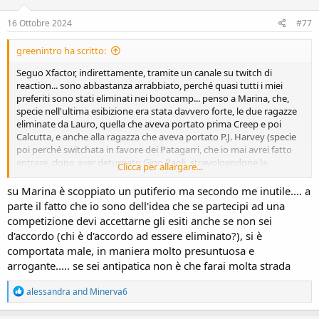
16 Ottobre 2024
#77
greenintro ha scritto:
Seguo Xfactor, indirettamente, tramite un canale su twitch di
reaction... sono abbastanza arrabbiato, perché quasi tutti i miei
preferiti sono stati eliminati nei bootcamp... penso a Marina, che,
specie nell'ultima esibizione era stata davvero forte, le due ragazze
eliminate da Lauro, quella che aveva portato prima Creep e poi
Calcutta, e anche alla ragazza che aveva portato P.J. Harvey (specie
poi perché switchata in favore dei Patagarri, che io mai avrei fatto
entrare, dopo aver deturpato Gino Paoli, stravolgendone la
Clicca per allargare...
melodia). A questo punto mi resta da tifare Lorenzo, che è acerbo
ma dimostra un bel gusto musicale, e Beatrice, molto particolare,
su Marina è scoppiato un putiferio ma secondo me inutile.... a
che si presentò con Billie Eilish. Tendenzialmente amo soprattutto le
parte il fatto che io sono dell'idea che se partecipi ad una
voci leggere, delicate, eteree, alla Kate Bush, per far capire.
competizione devi accettarne gli esiti anche se non sei
d'accordo (chi è d'accordo ad essere eliminato?), si è
comportata male, in maniera molto presuntuosa e
arrogante..... se sei antipatica non è che farai molta strada
R
alessandra
and
Minerva6
e
a