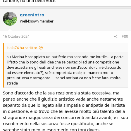
cantare, ha una bella voce.
greenintro
Well-known member
16 Ottobre 2024
#80
isola74 ha scritto:
su Marina è scoppiato un putiferio ma secondo me inutile.... a parte
il fatto che io sono dell'idea che se partecipi ad una competizione
devi accettarne gli esiti anche se non sei d'accordo (chi è d'accordo
ad essere eliminato?), si è comportata male, in maniera molto
presuntuosa e arrogante..... se sei antipatica non è che farai molta
strada
Sono d'accordo che la sua reazione sia stata eccessiva, ma
penso anche che il giudizio artistico vada anche nettamente
separato da quello legato alla simpatia o antipatia dell'artista
in questione, e io trovo che lei avesse molto più talento della
stragrande maggioranza dei concorrenti andati avanti, e il suo
risentimento nella sostanza fosse giustificato, anche se
sarebbe stato meglio esprimerlo con toni diversi.