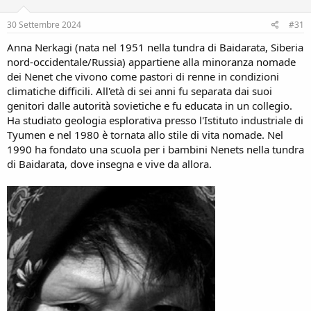
o
n
s
30 Settembre 2024
#31
:
Anna Nerkagi (nata nel 1951 nella tundra di Baidarata, Siberia
nord-occidentale/Russia) appartiene alla minoranza nomade
dei Nenet che vivono come pastori di renne in condizioni
climatiche difficili. All'età di sei anni fu separata dai suoi
genitori dalle autorità sovietiche e fu educata in un collegio.
Ha studiato geologia esplorativa presso l'Istituto industriale di
Tyumen e nel 1980 è tornata allo stile di vita nomade. Nel
1990 ha fondato una scuola per i bambini Nenets nella tundra
di Baidarata, dove insegna e vive da allora.