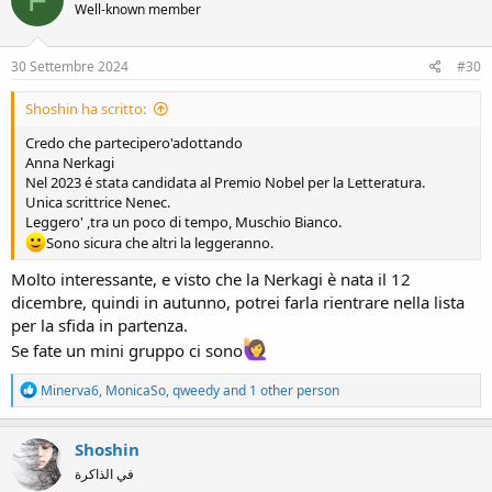
Well-known member
i
o
n
s
30 Settembre 2024
#30
:
Shoshin ha scritto:
Credo che partecipero'adottando
Anna Nerkagi
Nel 2023 é stata candidata al Premio Nobel per la Letteratura.
Unica scrittrice Nenec.
Leggero' ,tra un poco di tempo, Muschio Bianco.
Sono sicura che altri la leggeranno.
Molto interessante, e visto che la Nerkagi è nata il 12
dicembre, quindi in autunno, potrei farla rientrare nella lista
per la sfida in partenza.
Se fate un mini gruppo ci sono
R
Minerva6
,
MonicaSo
,
qweedy
and 1 other person
e
a
c
Shoshin
t
في الذاكرة
i