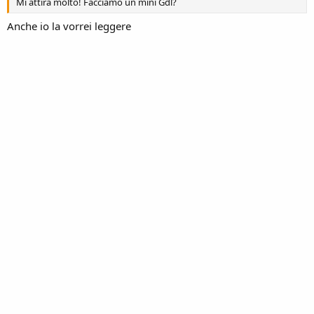
Mi attira molto! Facciamo un mini Gdl?
Anche io la vorrei leggere