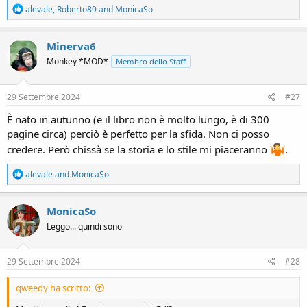
R
alevale
,
Roberto89
and
MonicaSo
e
a
c
Minerva6
t
Monkey *MOD*
Membro dello Staff
i
o
n
s
29 Settembre 2024
#27
:
È nato in autunno (e il libro non è molto lungo, è di 300
pagine circa) perciò è perfetto per la sfida. Non ci posso
credere. Però chissà se la storia e lo stile mi piaceranno
.
R
alevale
and
MonicaSo
e
a
c
MonicaSo
t
Leggo... quindi sono
i
o
n
s
29 Settembre 2024
#28
:
qweedy ha scritto: