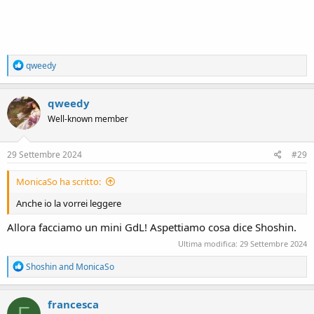
R
qweedy
e
a
c
qweedy
t
Well-known member
i
o
n
s
29 Settembre 2024
#29
:
MonicaSo ha scritto:
Anche io la vorrei leggere
Allora facciamo un mini GdL! Aspettiamo cosa dice Shoshin.
Ultima modifica:
29 Settembre 2024
R
Shoshin
and
MonicaSo
e
a
c
francesca
F
t