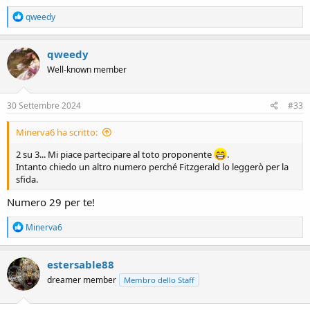
R
qweedy
e
a
c
qweedy
t
Well-known member
i
o
n
s
30 Settembre 2024
#33
:
Minerva6 ha scritto:
2 su 3... Mi piace partecipare al toto proponente
.
Intanto chiedo un altro numero perché Fitzgerald lo leggerò per la
sfida.
Numero 29 per te!
R
Minerva6
e
a
c
estersable88
t
dreamer member
Membro dello Staff
i
o
n