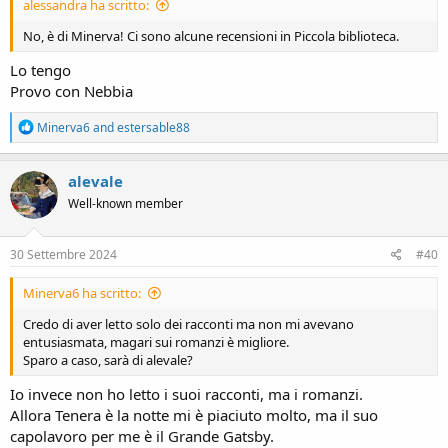
alessandra ha scritto:
No, è di Minerva! Ci sono alcune recensioni in Piccola biblioteca.
Lo tengo
Provo con Nebbia
R
Minerva6
and
estersable88
e
a
c
alevale
t
Well-known member
i
o
n
s
30 Settembre 2024
#40
:
Minerva6 ha scritto:
Credo di aver letto solo dei racconti ma non mi avevano
entusiasmata, magari sui romanzi è migliore.
Sparo a caso, sarà di alevale?
Io invece non ho letto i suoi racconti, ma i romanzi.
Allora Tenera è la notte mi è piaciuto molto, ma il suo
capolavoro per me è il Grande Gatsby.