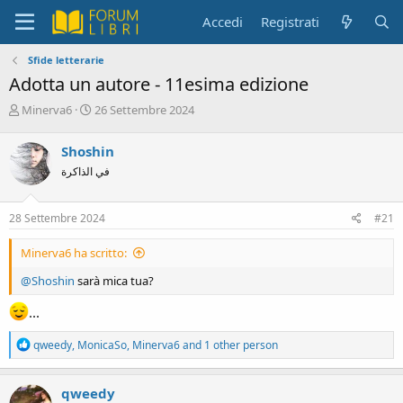
Accedi
Registrati
Sfide letterarie
Adotta un autore - 11esima edizione
C
D
Minerva6
26 Settembre 2024
r
a
e
t
Shoshin
a
a
في الذاكرة
t
d
o
i
r
i
28 Settembre 2024
#21
e
n
D
i
Minerva6 ha scritto:
i
z
s
i
@Shoshin
sarà mica tua?
c
o
u
...
s
s
R
qweedy
,
MonicaSo
,
Minerva6
and 1 other person
i
e
o
a
n
c
qweedy
e
t