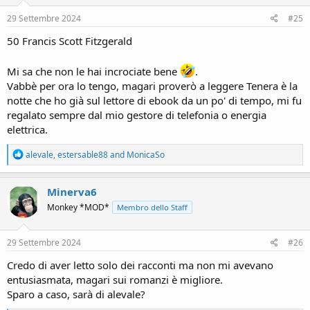
n
s
29 Settembre 2024
#25
:
50 Francis Scott Fitzgerald
Mi sa che non le hai incrociate bene
.
Vabbè per ora lo tengo, magari proverò a leggere Tenera è la
notte che ho già sul lettore di ebook da un po' di tempo, mi fu
regalato sempre dal mio gestore di telefonia o energia
elettrica.
R
alevale
,
estersable88
and
MonicaSo
e
a
c
Minerva6
t
Monkey *MOD*
Membro dello Staff
i
o
n
s
29 Settembre 2024
#26
:
Credo di aver letto solo dei racconti ma non mi avevano
entusiasmata, magari sui romanzi è migliore.
Sparo a caso, sarà di alevale?