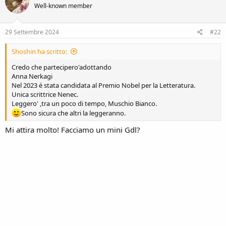
Well-known member
i
o
n
s
29 Settembre 2024
#22
:
Shoshin ha scritto:
Credo che partecipero'adottando
Anna Nerkagi
Nel 2023 é stata candidata al Premio Nobel per la Letteratura.
Unica scrittrice Nenec.
Leggero' ,tra un poco di tempo, Muschio Bianco.
Sono sicura che altri la leggeranno.
Mi attira molto! Facciamo un mini Gdl?