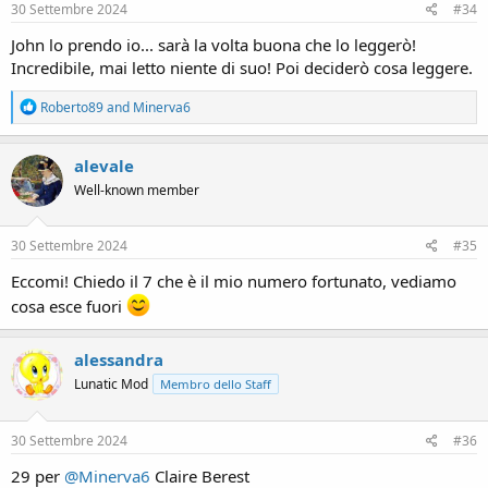
s
30 Settembre 2024
#34
:
John lo prendo io... sarà la volta buona che lo leggerò!
Incredibile, mai letto niente di suo! Poi deciderò cosa leggere.
R
Roberto89
and
Minerva6
e
a
c
alevale
t
Well-known member
i
o
n
s
30 Settembre 2024
#35
:
Eccomi! Chiedo il 7 che è il mio numero fortunato, vediamo
cosa esce fuori
alessandra
Lunatic Mod
Membro dello Staff
30 Settembre 2024
#36
29 per
@Minerva6
Claire Berest