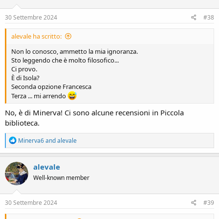
30 Settembre 2024
#38
alevale ha scritto:
Non lo conosco, ammetto la mia ignoranza.
Sto leggendo che è molto filosofico...
Ci provo.
È di Isola?
Seconda opzione Francesca
Terza ... mi arrendo
No, è di Minerva! Ci sono alcune recensioni in Piccola
biblioteca.
R
Minerva6
and
alevale
e
a
c
alevale
t
Well-known member
i
o
n
s
30 Settembre 2024
#39
: