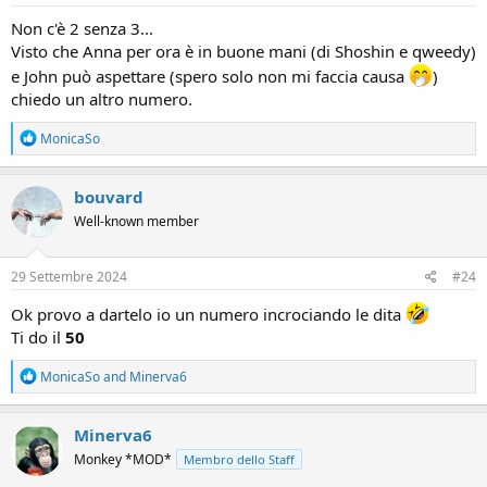
:
Non c'è 2 senza 3...
Visto che Anna per ora è in buone mani (di Shoshin e qweedy)
e John può aspettare (spero solo non mi faccia causa
)
chiedo un altro numero.
R
MonicaSo
e
a
c
bouvard
t
Well-known member
i
o
n
s
29 Settembre 2024
#24
:
Ok provo a dartelo io un numero incrociando le dita
Ti do il
50
R
MonicaSo
and
Minerva6
e
a
c
Minerva6
t
Monkey *MOD*
Membro dello Staff
i
o