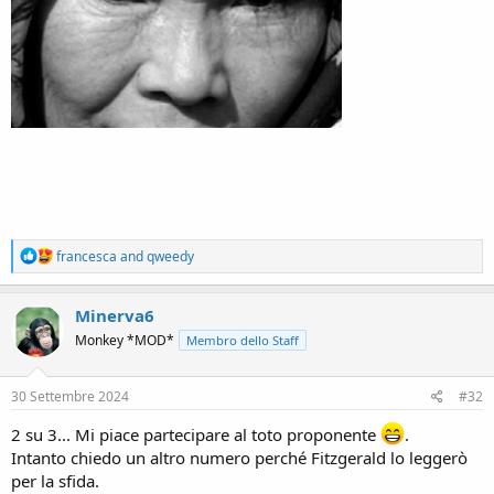
R
francesca
and
qweedy
e
a
c
Minerva6
t
Monkey *MOD*
Membro dello Staff
i
o
n
s
30 Settembre 2024
#32
:
2 su 3... Mi piace partecipare al toto proponente
.
Intanto chiedo un altro numero perché Fitzgerald lo leggerò
per la sfida.