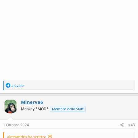
R
alevale
e
a
c
Minerva6
t
Monkey *MOD*
Membro dello Staff
i
o
n
s
1 Ottobre 2024
#43
:
alessandra ha scritto: