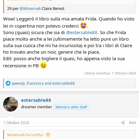
29 per
@Minerva6
Claire Berest
Wow! Leggerò il libro sulla mia amata Frida. Quando ho visto
lei in copertina non potevo crederci
.
Sono (quasi) sicura che sia di
@estersable88
. So che Frida
piace molto anche a lei (ultimamente ha letto pure un libro
sulla sua cuoca che mi ha incuriosita) e poi tra i libri di Claire
ho trovato anche un noir, genere che le piace.
Edit: posso anche togliere il quasi, ho appena visto la sua
recensione in PB
Ultima modifica:
1 Ottobre 2024
R
qweedy
,
francesca
and
estersable88
e
a
c
estersable88
t
dreamer member
Membro dello Staff
i
o
n
s
1 Ottobre 2024
#44
:
Minerva6 ha scritto: