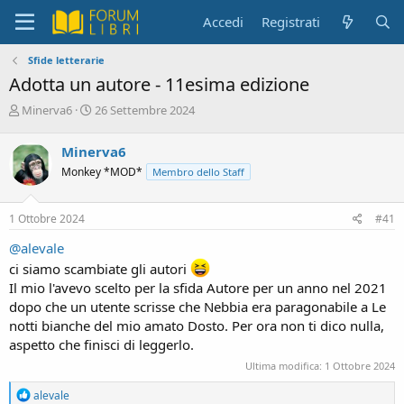
Accedi
Registrati
Sfide letterarie
Adotta un autore - 11esima edizione
C
D
Minerva6
26 Settembre 2024
r
a
e
t
Minerva6
a
a
Monkey *MOD*
Membro dello Staff
t
d
o
i
r
i
1 Ottobre 2024
#41
e
n
D
i
@alevale
i
z
ci siamo scambiate gli autori
s
i
Il mio l'avevo scelto per la sfida Autore per un anno nel 2021
c
o
u
dopo che un utente scrisse che Nebbia era paragonabile a Le
s
notti bianche del mio amato Dosto. Per ora non ti dico nulla,
s
aspetto che finisci di leggerlo.
i
Ultima modifica:
1 Ottobre 2024
o
n
R
alevale
e