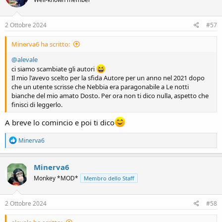
i
o
n
s
2 Ottobre 2024
#57
:
Minerva6 ha scritto:
@alevale
ci siamo scambiate gli autori
Il mio l'avevo scelto per la sfida Autore per un anno nel 2021 dopo
che un utente scrisse che Nebbia era paragonabile a Le notti
bianche del mio amato Dosto. Per ora non ti dico nulla, aspetto che
finisci di leggerlo.
A breve lo comincio e poi ti dico
R
Minerva6
e
a
c
Minerva6
t
Monkey *MOD*
Membro dello Staff
i
o
n
s
2 Ottobre 2024
#58
: