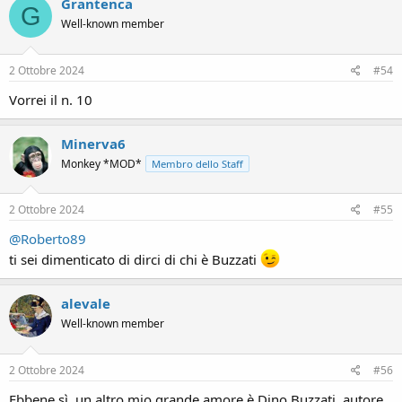
Grantenca
G
Well-known member
2 Ottobre 2024
#54
Vorrei il n. 10
Minerva6
Monkey *MOD*
Membro dello Staff
2 Ottobre 2024
#55
@Roberto89
ti sei dimenticato di dirci di chi è Buzzati
alevale
Well-known member
2 Ottobre 2024
#56
Ebbene sì, un altro mio grande amore è Dino Buzzati, autore