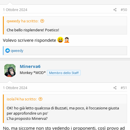
1 Ottobre 2024
#50
qweedy ha scritto:
Che bello risplendere! Poetico!
Volevo scrivere rispondete
R
qweedy
e
a
c
Minerva6
t
Monkey *MOD*
Membro dello Staff
i
o
n
s
1 Ottobre 2024
#51
:
isola74 ha scritto:
OK! ho già letto qualcosa di Buzzati, ma poco, è l'occasione giusta
per approfondire un po'
L'ha proposto Minerva?
No, ma siccome non sto vedendo i proponenti, così provo ad