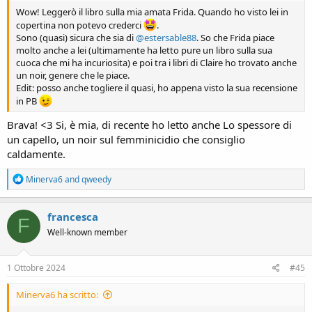
Wow! Leggerò il libro sulla mia amata Frida. Quando ho visto lei in
copertina non potevo crederci
.
Sono (quasi) sicura che sia di
@estersable88
. So che Frida piace
molto anche a lei (ultimamente ha letto pure un libro sulla sua
cuoca che mi ha incuriosita) e poi tra i libri di Claire ho trovato anche
un noir, genere che le piace.
Edit: posso anche togliere il quasi, ho appena visto la sua recensione
in PB
Brava! <3 Si, è mia, di recente ho letto anche Lo spessore di
un capello, un noir sul femminicidio che consiglio
caldamente.
R
Minerva6
and
qweedy
e
a
c
francesca
F
t
Well-known member
i
o
n
s
1 Ottobre 2024
#45
:
Minerva6 ha scritto: