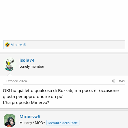
R
Minerva6
e
a
c
isola74
t
Lonely member
i
o
n
s
1 Ottobre 2024
#49
:
OK! ho già letto qualcosa di Buzzati, ma poco, è l'occasione
giusta per approfondire un po'
L'ha proposto Minerva?
Minerva6
Monkey *MOD*
Membro dello Staff