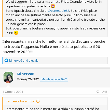
Wow! Leggerò il libro sulla mia amata Frida. Quando ho visto lei in
copertina non potevo crederci
.
Sono (quasi) sicura che sia di
@estersable88
. So che Frida piace
molto anche a lei (ultimamente ha letto pure un libro sulla sua
cuoca che mi ha incuriosita) e poi tra i libri di Claire ho trovato anche
un noir, genere che le piace.
Edit: posso anche togliere il quasi, ho appena visto la sua recensione
in PB
Interessante, mi sa che lo metto nella sfida d'autunno perchè
ho trovato l'aggancio: Nulla è nero è stato pubblicato il 20
novembre 2020!!!
R
Minerva6
and
alevale
e
a
c
Minerva6
t
Monkey *MOD*
Membro dello Staff
i
o
n
s
1 Ottobre 2024
#46
:
francesca ha scritto:
Interessante, mi sa che lo metto nella sfida d'autunno perchè ho