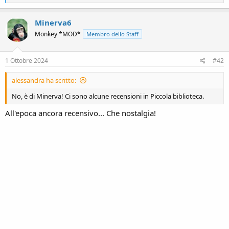
e
a
c
Minerva6
t
Monkey *MOD*
Membro dello Staff
i
o
n
s
1 Ottobre 2024
#42
:
alessandra ha scritto:
No, è di Minerva! Ci sono alcune recensioni in Piccola biblioteca.
All'epoca ancora recensivo... Che nostalgia!