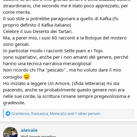
straordinario, che secondo me è stato poco apprezzato, per
come merita.
Il suo stile si potrebbe paragonare a quello di Kafka (fu
proprio definito il Kafka italiano)
Celebre il suo Deserto dei Tartari.
Ma, a parer mio, i suoi 60 racconti e la Botique del mistero
sono geniali.
In particolar modo i racconti Sette piani e i Topi.
sono superlativi, anche per i non amanti del genere, perché
hanno una tecnica narrativa meravigliosa!
Non ricordo chi l'ha "pescato" , ma ho voluto dare il mio
consiglio
Ho iniziato a leggere Un Amore, (sfida letteraria) mi sta
piacendo, anche se probabilmente questo genere non era
nelle sue corde, la scrittura rimane sempre pregevolissima e
gradevole.
R
Grantenca
,
francesca
,
MonicaSo
and 1 other person
e
a
c
alevale
t
Well-known member