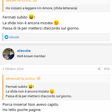
alevale ha scritto:
Ho iniziato a leggere Un Amore, (sfida letteraria)
Fermati subito
!
La sfida non è ancora iniziata
.
Passa di là per metterci d'accordo sul giorno.
R
alevale
e
a
c
alevale
t
Well-known member
i
o
n
s
2 Ottobre 2024
#59
:
Minerva6 ha scritto:
Fermati subito
!
La sfida non è ancora iniziata
.
Passa di là per metterci d'accordo sul giorno.
Porca miseria! Non avevo capito.
Ho letto poche pagine.