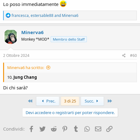
Lo poso immediatamente
R
francesca
,
estersable88
and
Minerva6
e
a
c
Minerva6
t
Monkey *MOD*
Membro dello Staff
i
o
n
s
2 Ottobre 2024
#60
:
Minerva6 ha scritto:
10.
Jung Chang
Di chi sarà?
Primo
Ultimo
Prec.
3 di 25
Succ.
Devi accedere o registrarti per poter rispondere.
Facebook
Twitter
Reddit
Pinterest
Tumblr
WhatsApp
e-mail
Link
Condividi: