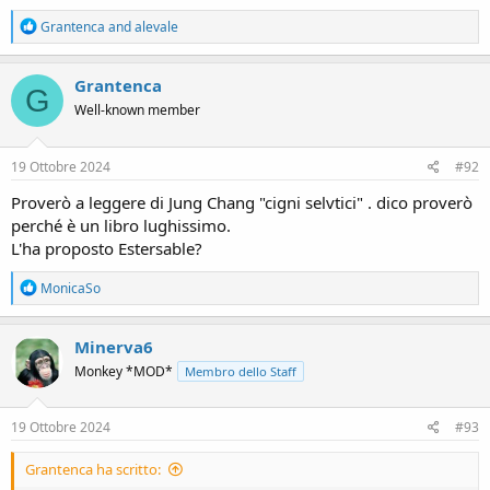
R
Grantenca
and
alevale
e
a
c
Grantenca
G
t
Well-known member
i
o
n
s
19 Ottobre 2024
#92
:
Proverò a leggere di Jung Chang "cigni selvtici" . dico proverò
perché è un libro lughissimo.
L'ha proposto Estersable?
R
MonicaSo
e
a
c
Minerva6
t
Monkey *MOD*
Membro dello Staff
i
o
n
s
19 Ottobre 2024
#93
:
Grantenca ha scritto: