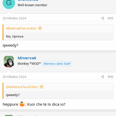
G
t
Well-known member
i
o
n
s
20 Ottobre 2024
#95
:
Minerva6 ha scritto:
No, riprova
qweedy?
Minerva6
Monkey *MOD*
Membro dello Staff
20 Ottobre 2024
#96
Grantenca ha scritto:
qweedy?
Neppure
. Vuoi che te lo dica io?