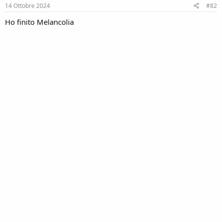
s
14 Ottobre 2024
#82
:
Ho finito Melancolia