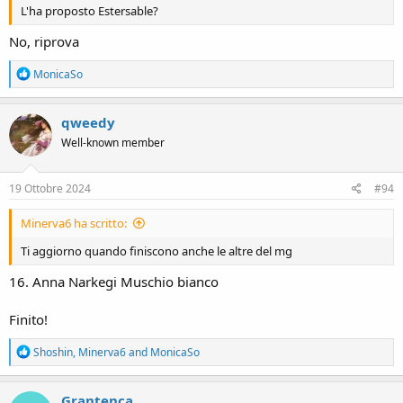
L'ha proposto Estersable?
No, riprova
R
MonicaSo
e
a
c
qweedy
t
Well-known member
i
o
n
s
19 Ottobre 2024
#94
:
Minerva6 ha scritto:
Ti aggiorno quando finiscono anche le altre del mg
16. Anna Narkegi Muschio bianco
Finito!
R
Shoshin
,
Minerva6
and
MonicaSo
e
a
c
Grantenca