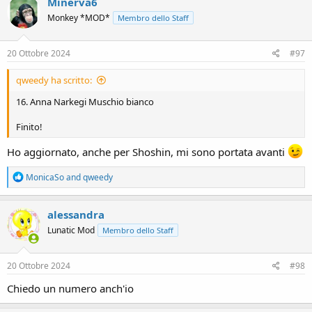
Minerva6
Monkey *MOD*
Membro dello Staff
20 Ottobre 2024
#97
qweedy ha scritto:
16. Anna Narkegi Muschio bianco
Finito!
Ho aggiornato, anche per Shoshin, mi sono portata avanti
R
MonicaSo
and
qweedy
e
a
c
alessandra
t
Lunatic Mod
Membro dello Staff
i
o
n
s
20 Ottobre 2024
#98
:
Chiedo un numero anch'io