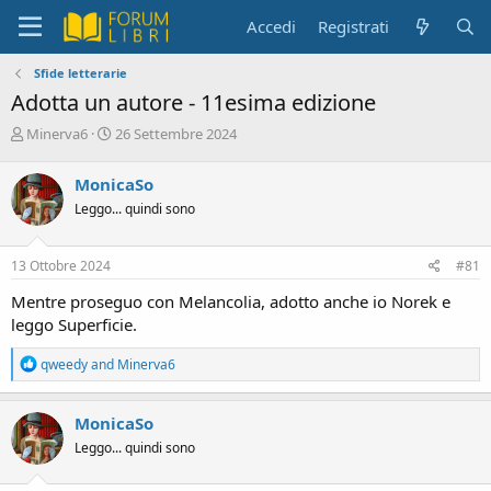
Accedi
Registrati
Sfide letterarie
Adotta un autore - 11esima edizione
C
D
Minerva6
26 Settembre 2024
r
a
e
t
MonicaSo
a
a
Leggo... quindi sono
t
d
o
i
r
i
13 Ottobre 2024
#81
e
n
D
i
Mentre proseguo con Melancolia, adotto anche io Norek e
i
z
leggo Superficie.
s
i
c
o
R
qweedy
and
Minerva6
u
e
s
a
s
c
MonicaSo
i
t
Leggo... quindi sono
o
i
o
n
n
e