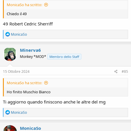
MonicaSo ha scritto:
Chiedo il 49
49 Robert Cedric Sherriff
R
MonicaSo
e
a
c
Minerva6
t
Monkey *MOD*
Membro dello Staff
i
o
n
s
15 Ottobre 2024
#85
:
MonicaSo ha scritto:
Ho finito Muschio Bianco
Ti aggiorno quando finiscono anche le altre del mg
R
MonicaSo
e
a
c
MonicaSo
t