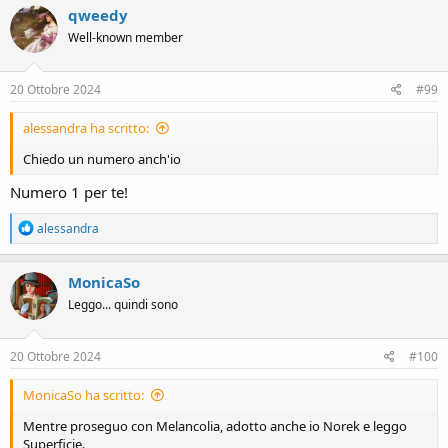
qweedy
Well-known member
20 Ottobre 2024
#99
alessandra ha scritto:
Chiedo un numero anch'io
Numero 1 per te!
R
alessandra
e
a
c
MonicaSo
t
Leggo... quindi sono
i
o
n
s
20 Ottobre 2024
#100
:
MonicaSo ha scritto:
Mentre proseguo con Melancolia, adotto anche io Norek e leggo
Superficie.