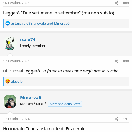
s
16 Ottobre 2024
#89
:
Leggerò "Due settimane in settembre" (ma non subito)
R
estersable88
,
alevale
and
Minerva6
e
a
c
isola74
t
Lonely member
i
o
n
s
17 Ottobre 2024
#90
:
Di Buzzati leggerò
La famosa invasione degli orsi in Sicilia
R
alevale
e
a
c
Minerva6
t
Monkey *MOD*
Membro dello Staff
i
o
n
s
17 Ottobre 2024
#91
:
Ho iniziato Tenera è la notte di Fitzgerald