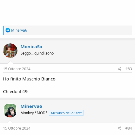
R
Minerva6
e
a
c
MonicaSo
t
Leggo... quindi sono
i
o
n
s
15 Ottobre 2024
#83
:
Ho finito Muschio Bianco.
Chiedo il 49
Minerva6
Monkey *MOD*
Membro dello Staff
15 Ottobre 2024
#84