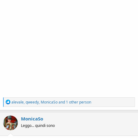
R
alevale
,
qweedy
,
MonicaSo
and 1 other person
e
a
c
MonicaSo
t
Leggo... quindi sono
i
o
n