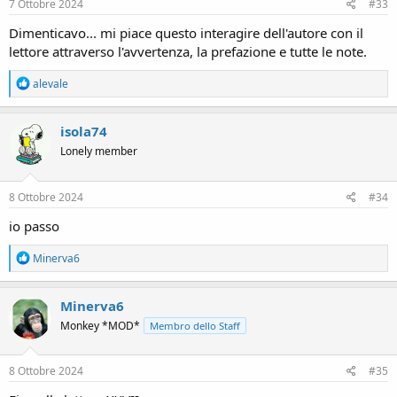
s
7 Ottobre 2024
#33
:
Dimenticavo... mi piace questo interagire dell'autore con il
lettore attraverso l'avvertenza, la prefazione e tutte le note.
R
alevale
e
a
c
isola74
t
Lonely member
i
o
n
s
8 Ottobre 2024
#34
:
io passo
R
Minerva6
e
a
c
Minerva6
t
Monkey *MOD*
Membro dello Staff
i
o
n
s
8 Ottobre 2024
#35
: