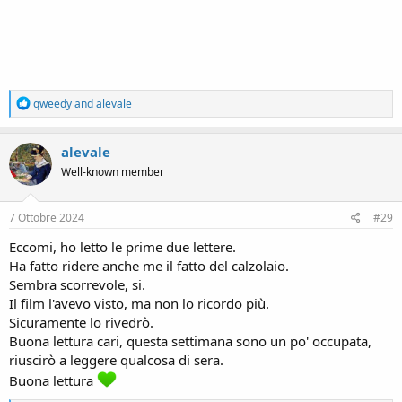
R
qweedy
and
alevale
e
a
c
alevale
t
Well-known member
i
o
n
s
7 Ottobre 2024
#29
:
Eccomi, ho letto le prime due lettere.
Ha fatto ridere anche me il fatto del calzolaio.
Sembra scorrevole, si.
Il film l'avevo visto, ma non lo ricordo più.
Sicuramente lo rivedrò.
Buona lettura cari, questa settimana sono un po' occupata,
riuscirò a leggere qualcosa di sera.
Buona lettura