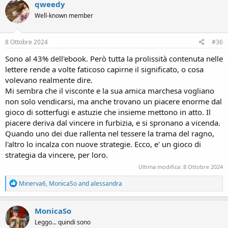
c
qweedy
t
Well-known member
i
o
n
s
8 Ottobre 2024
#36
:
Sono al 43% dell'ebook. Però tutta la prolissità contenuta nelle
lettere rende a volte faticoso capirne il significato, o cosa
volevano realmente dire.
Mi sembra che il visconte e la sua amica marchesa vogliano
non solo vendicarsi, ma anche trovano un piacere enorme dal
gioco di sotterfugi e astuzie che insieme mettono in atto. Il
piacere deriva dal vincere in furbizia, e si spronano a vicenda.
Quando uno dei due rallenta nel tessere la trama del ragno,
l'altro lo incalza con nuove strategie. Ecco, e' un gioco di
strategia da vincere, per loro.
Ultima modifica:
8 Ottobre 2024
R
Minerva6
,
MonicaSo
and
alessandra
e
a
c
MonicaSo
t
Leggo... quindi sono
i