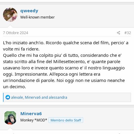
qweedy
Well-known member
7 Ottobre 2024
#32
L'ho iniziato anch'io. Ricordo qualche scena del film, percio' a
volte mi fa ridere.
Quello che mi ha colpito piu' di tutto, considerando che e'
stato scritto alla fine del Millesettecento, e' quante parole
usavano loro e invece quanto scarno e' il nostro linguaggio
oggi. Impressionante. All'epoca ogni lettera era
un'inondazione di parole. Noi oggi non ne usiamo neanche
un decimo.
R
alevale
,
Minerva6
and
alessandra
e
a
c
Minerva6
t
Monkey *MOD*
Membro dello Staff
i
o
n