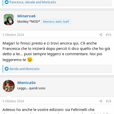
R
francesca
,
alevale
and
MonicaSo
e
a
c
Minerva6
t
Monkey *MOD*
Membro dello Staff
i
o
n
s
5 Ottobre 2024
#25
:
Magari lo finisci presto e ci trovi ancora qui. C'è anche
Francesca che lo inizierà dopo perciò ti dico quello che ho già
detto a lei... puoi sempre leggerci e commentare. Noi poi
leggeremo te
.
R
darida
and
MonicaSo
e
a
c
MonicaSo
t
Leggo... quindi sono
i
o
n
s
5 Ottobre 2024
#26
:
Adesso ho anche le vostre edizioni: sia Feltrinelli che