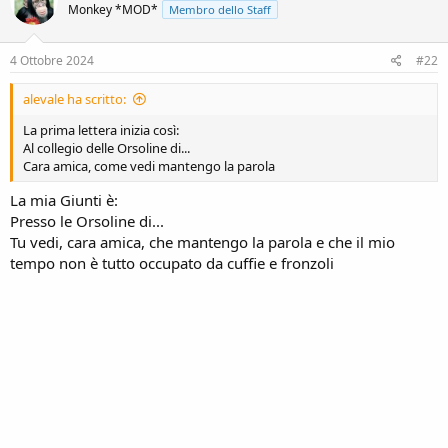
n
Monkey *MOD*
Membro dello Staff
i
e
o
n
s
4 Ottobre 2024
#22
:
alevale ha scritto:
La prima lettera inizia così:
Al collegio delle Orsoline di...
Cara amica, come vedi mantengo la parola
La mia Giunti è:
Presso le Orsoline di...
Tu vedi, cara amica, che mantengo la parola e che il mio
tempo non è tutto occupato da cuffie e fronzoli