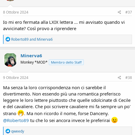
o
n
s
8 Ottobre 2024
#37
:
Io mi ero fermata alla LXIX lettera ... mi avvisato quando vi
avvicinate? Così provo a riprendere
R
Roberto89
and
Minerva6
e
a
c
Minerva6
t
Monkey *MOD*
Membro dello Staff
i
o
n
s
9 Ottobre 2024
#38
:
Ma senza la loro corrispondenza non ci sarebbe il
divertimento. Non essendo più una romantica preferisco
leggere le loro lettere piuttosto che quelle sdolcinate di Cecile
e del cavaliere. Che poi scrivere cavaliere mi fa sempre un po'
strano
. Ma non ricordo il nome, forse Danceny.
@Roberto89
tu che lo sei ancora invece le preferirai
R
qweedy