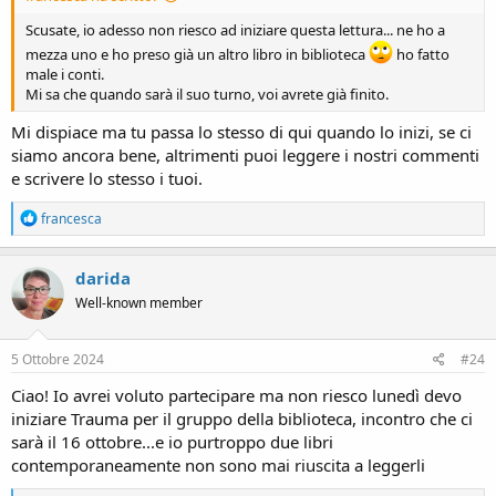
Scusate, io adesso non riesco ad iniziare questa lettura... ne ho a
mezza uno e ho preso già un altro libro in biblioteca
ho fatto
male i conti.
Mi sa che quando sarà il suo turno, voi avrete già finito.
Mi dispiace ma tu passa lo stesso di qui quando lo inizi, se ci
siamo ancora bene, altrimenti puoi leggere i nostri commenti
e scrivere lo stesso i tuoi.
R
francesca
e
a
c
darida
t
Well-known member
i
o
n
s
5 Ottobre 2024
#24
:
Ciao! Io avrei voluto partecipare ma non riesco lunedì devo
iniziare Trauma per il gruppo della biblioteca, incontro che ci
sarà il 16 ottobre...e io purtroppo due libri
contemporaneamente non sono mai riuscita a leggerli