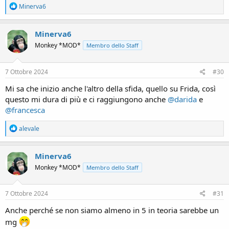
R
Minerva6
e
a
c
Minerva6
t
Monkey *MOD*
Membro dello Staff
i
o
n
s
7 Ottobre 2024
#30
:
Mi sa che inizio anche l'altro della sfida, quello su Frida, così
questo mi dura di più e ci raggiungono anche
@darida
e
@francesca
R
alevale
e
a
c
Minerva6
t
Monkey *MOD*
Membro dello Staff
i
o
n
s
7 Ottobre 2024
#31
:
Anche perché se non siamo almeno in 5 in teoria sarebbe un
mg