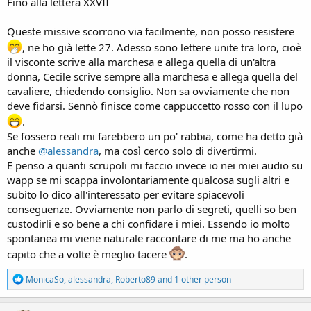
Fino alla lettera XXVII
Queste missive scorrono via facilmente, non posso resistere
, ne ho già lette 27. Adesso sono lettere unite tra loro, cioè
il visconte scrive alla marchesa e allega quella di un'altra
donna, Cecile scrive sempre alla marchesa e allega quella del
cavaliere, chiedendo consiglio. Non sa ovviamente che non
deve fidarsi. Sennò finisce come cappuccetto rosso con il lupo
.
Se fossero reali mi farebbero un po' rabbia, come ha detto già
anche
@alessandra
, ma così cerco solo di divertirmi.
E penso a quanti scrupoli mi faccio invece io nei miei audio su
wapp se mi scappa involontariamente qualcosa sugli altri e
subito lo dico all'interessato per evitare spiacevoli
conseguenze. Ovviamente non parlo di segreti, quelli so ben
custodirli e so bene a chi confidare i miei. Essendo io molto
spontanea mi viene naturale raccontare di me ma ho anche
capito che a volte è meglio tacere
.
R
MonicaSo
,
alessandra
,
Roberto89
and 1 other person
e
a