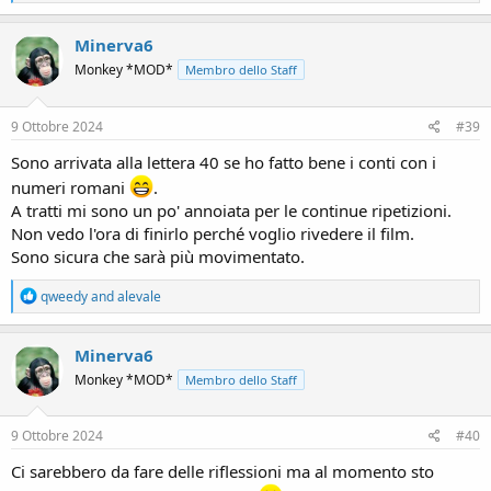
e
a
c
Minerva6
t
Monkey *MOD*
Membro dello Staff
i
o
n
s
9 Ottobre 2024
#39
:
Sono arrivata alla lettera 40 se ho fatto bene i conti con i
numeri romani
.
A tratti mi sono un po' annoiata per le continue ripetizioni.
Non vedo l'ora di finirlo perché voglio rivedere il film.
Sono sicura che sarà più movimentato.
R
qweedy
and
alevale
e
a
c
Minerva6
t
Monkey *MOD*
Membro dello Staff
i
o
n
s
9 Ottobre 2024
#40
:
Ci sarebbero da fare delle riflessioni ma al momento sto