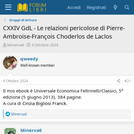
Accedi
Registrati
Gruppi di lettura
CXXIV GdL - Le relazioni pericolose di Pierre-
Ambroise-François Choderlos de Laclos
C
D
Minerva6
3 Ottobre 2024
r
a
e
t
qweedy
a
a
Well-known member
t
d
o
i
r
i
4 Ottobre 2024
#21
e
n
D
i
Il mio ebook è Universale Economica Feltrinelli/Classici, 5°
i
z
edizione (5 giugno 2013). 384 pagine.
s
i
A cura di
Cinzia Bigliosi Franck
.
c
o
u
R
Minerva6
s
e
s
a
i
c
Minerva6
o
t