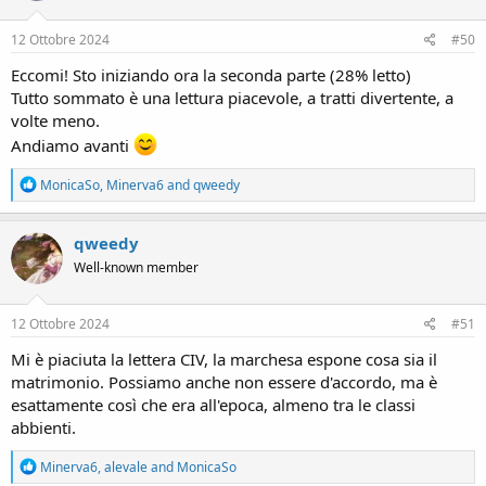
o
n
s
12 Ottobre 2024
#50
:
Eccomi! Sto iniziando ora la seconda parte (28% letto)
Tutto sommato è una lettura piacevole, a tratti divertente, a
volte meno.
Andiamo avanti
R
MonicaSo
,
Minerva6
and
qweedy
e
a
c
qweedy
t
Well-known member
i
o
n
s
12 Ottobre 2024
#51
:
Mi è piaciuta la lettera CIV, la marchesa espone cosa sia il
matrimonio. Possiamo anche non essere d'accordo, ma è
esattamente così che era all'epoca, almeno tra le classi
abbienti.
R
Minerva6
,
alevale
and
MonicaSo
e