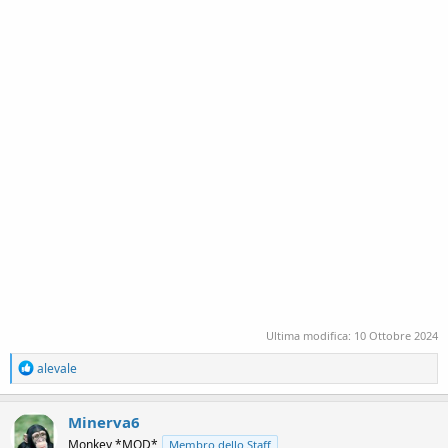
Ultima modifica:
10 Ottobre 2024
R
alevale
e
a
c
Minerva6
t
Monkey *MOD*
Membro dello Staff
i