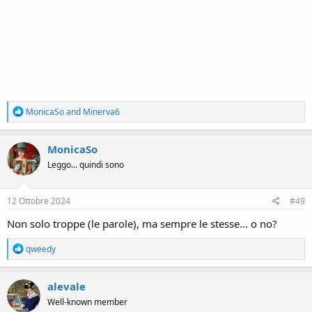
R
MonicaSo
and
Minerva6
e
a
c
MonicaSo
t
Leggo... quindi sono
i
o
n
s
12 Ottobre 2024
#49
:
Non solo troppe (le parole), ma sempre le stesse... o no?
R
qweedy
e
a
c
alevale
t
Well-known member
i