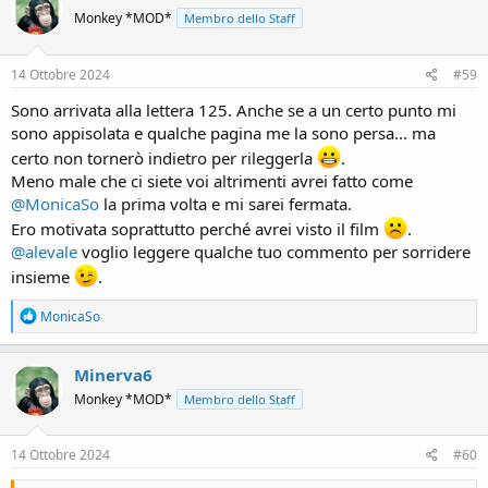
t
Monkey *MOD*
Membro dello Staff
i
o
n
s
14 Ottobre 2024
#59
:
Sono arrivata alla lettera 125. Anche se a un certo punto mi
sono appisolata e qualche pagina me la sono persa... ma
certo non tornerò indietro per rileggerla
.
Meno male che ci siete voi altrimenti avrei fatto come
@MonicaSo
la prima volta e mi sarei fermata.
Ero motivata soprattutto perché avrei visto il film
.
@alevale
voglio leggere qualche tuo commento per sorridere
insieme
.
R
MonicaSo
e
a
c
Minerva6
t
Monkey *MOD*
Membro dello Staff
i
o
n
s
14 Ottobre 2024
#60
: