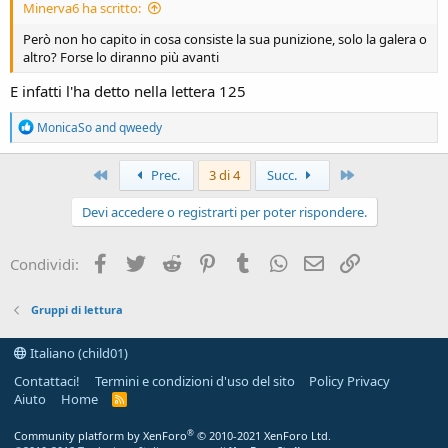
Minerva6 ha scritto:
Però non ho capito in cosa consiste la sua punizione, solo la galera o
altro? Forse lo diranno più avanti
E infatti l'ha detto nella lettera 125
R
MonicaSo
and
qweedy
e
a
c
Primo
Ultimo
Prec.
3 di 4
Succ.
t
i
Devi accedere o registrarti per poter rispondere.
o
n
s
Facebook
Twitter
Reddit
Pinterest
Tumblr
WhatsApp
e-mail
Link
Condividi:
:
Gruppi di lettura
Italiano (child01)
Contattaci!
Termini e condizioni d'uso del sito
Policy Privacy
Aiuto
Home
R
S
S
®
Community platform by XenForo
© 2010-2021 XenForo Ltd.