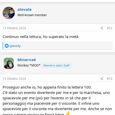
a
c
alevale
t
Well-known member
i
o
n
s
13 Ottobre 2024
#52
:
Continuo nella lettura, ho superato la metà
R
qweedy
e
a
c
Minerva6
t
Monkey *MOD*
Membro dello Staff
i
o
n
s
13 Ottobre 2024
#53
:
Proseguo anche io, ho appena finito la lettera 100.
C'è stato un evento divertente per me e per la marchesa, uno
spiacevole per me (più per l'evento in sé che per il
personaggio) ma piacevole per il visconte. E infine uno
spiacevole per il visconte ma divertente per me. Anche se non
posso sapere ancora se finirà bene
.