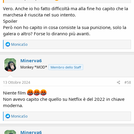
Vero. Anche io ho fatto difficoltà ma alla fine ho capito che la
marchesa è riuscita nel suo intento.
Spoiler
Però non ho capito in cosa consiste la sua punizione, solo la
galera o altro? Forse lo diranno più avanti.
R
MonicaSo
e
a
c
Minerva6
t
Monkey *MOD*
Membro dello Staff
i
o
n
s
13 Ottobre 2024
#58
:
Niente film
Non avevo capito che quello su Netflix è del 2022 in chiave
moderna.
R
MonicaSo
e
a
c
Minerva6