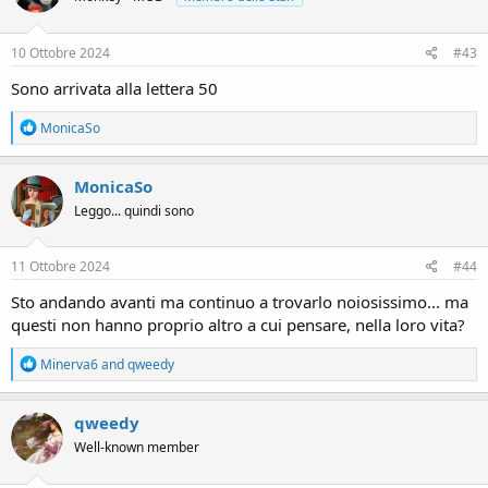
o
n
s
10 Ottobre 2024
#43
:
Sono arrivata alla lettera 50
R
MonicaSo
e
a
c
MonicaSo
t
Leggo... quindi sono
i
o
n
s
11 Ottobre 2024
#44
:
Sto andando avanti ma continuo a trovarlo noiosissimo... ma
questi non hanno proprio altro a cui pensare, nella loro vita?
R
Minerva6
and
qweedy
e
a
c
qweedy
t
Well-known member
i
o
n