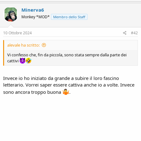
n
a
c
e
Minerva6
t
Monkey *MOD*
Membro dello Staff
i
o
n
s
10 Ottobre 2024
#42
:
alevale ha scritto:
Vi confesso che, fin da piccola, sono stata sempre dalla parte dei
cattivi
Invece io ho iniziato da grande a subire il loro fascino
letterario. Vorrei saper essere cattiva anche io a volte. Invece
sono ancora troppo buona
.