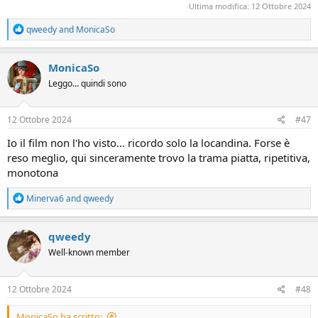
Ultima modifica:
12 Ottobre 2024
R
qweedy
and
MonicaSo
e
a
c
MonicaSo
t
Leggo... quindi sono
i
o
n
s
12 Ottobre 2024
#47
:
Io il film non l'ho visto... ricordo solo la locandina. Forse è
reso meglio, qui sinceramente trovo la trama piatta, ripetitiva,
monotona
R
Minerva6
and
qweedy
e
a
c
qweedy
t
Well-known member
i
o
n
s
12 Ottobre 2024
#48
:
MonicaSo ha scritto: