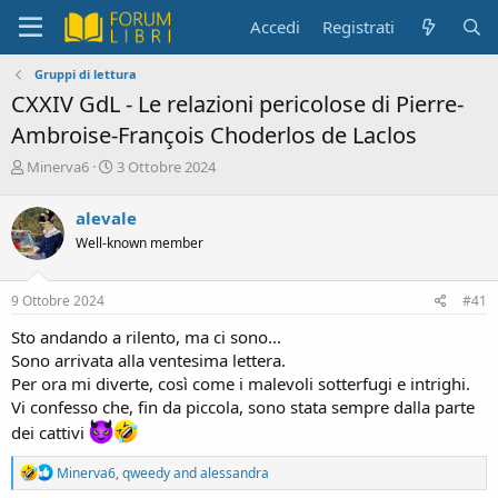
Accedi
Registrati
Gruppi di lettura
CXXIV GdL - Le relazioni pericolose di Pierre-
Ambroise-François Choderlos de Laclos
C
D
Minerva6
3 Ottobre 2024
r
a
e
t
alevale
a
a
Well-known member
t
d
o
i
r
i
9 Ottobre 2024
#41
e
n
D
i
Sto andando a rilento, ma ci sono...
i
z
Sono arrivata alla ventesima lettera.
s
i
Per ora mi diverte, così come i malevoli sotterfugi e intrighi.
c
o
Vi confesso che, fin da piccola, sono stata sempre dalla parte
u
s
dei cattivi
s
i
R
Minerva6
,
qweedy
and
alessandra
o
e