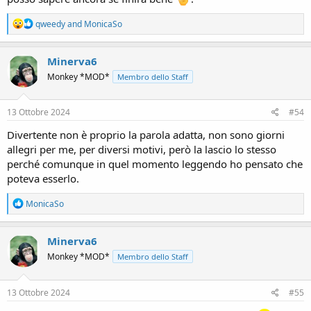
R
qweedy
and
MonicaSo
e
a
c
Minerva6
t
Monkey *MOD*
Membro dello Staff
i
o
n
s
13 Ottobre 2024
#54
:
Divertente non è proprio la parola adatta, non sono giorni
allegri per me, per diversi motivi, però la lascio lo stesso
perché comunque in quel momento leggendo ho pensato che
poteva esserlo.
R
MonicaSo
e
a
c
Minerva6
t
Monkey *MOD*
Membro dello Staff
i
o
n
s
13 Ottobre 2024
#55
: