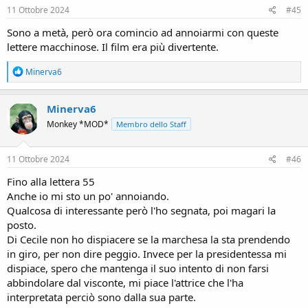
s
11 Ottobre 2024
#45
:
Sono a metà, però ora comincio ad annoiarmi con queste
lettere macchinose. Il film era più divertente.
R
Minerva6
e
a
c
Minerva6
t
Monkey *MOD*
Membro dello Staff
i
o
n
s
11 Ottobre 2024
#46
:
Fino alla lettera 55
Anche io mi sto un po' annoiando.
Qualcosa di interessante però l'ho segnata, poi magari la
posto.
Di Cecile non ho dispiacere se la marchesa la sta prendendo
in giro, per non dire peggio. Invece per la presidentessa mi
dispiace, spero che mantenga il suo intento di non farsi
abbindolare dal visconte, mi piace l'attrice che l'ha
interpretata perciò sono dalla sua parte.