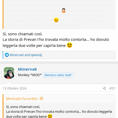
Prevan, quello del visconte riguarda ciò che ha fatto a Cecile e infine
l'altro sempre del visconte riguarda la fuga della presidentessa che
però ora so che è innamorata di lui
, speravo non cadesse nella
sua trappola, sono curiosa di sapere come andrà a finire, quasi
quasi stasera mi guardo il film
. Non so se da voi riporta queste
traduzioni, marchesa, visconte e presidentessa
.
Sì, sono chiamati così.
La storia di Prevan l'ho trovata molto contorta... ho dovuto
leggerla due volte per capirla bene
R
Minerva6
and
qweedy
e
a
c
Minerva6
t
Monkey *MOD*
Membro dello Staff
i
o
n
s
13 Ottobre 2024
#57
:
MonicaSo ha scritto:
Sì, sono chiamati così.
La storia di Prevan l'ho trovata molto contorta... ho dovuto leggerla
due volte per capirla bene