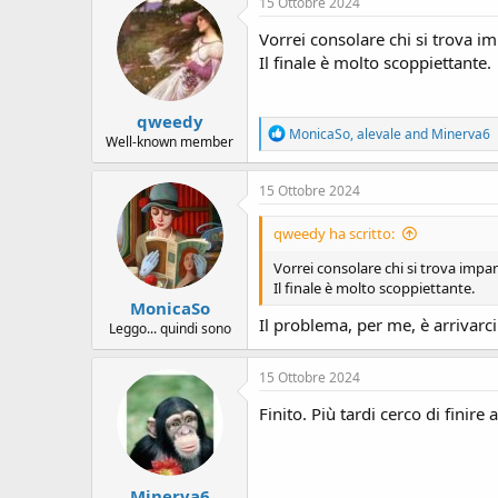
15 Ottobre 2024
t
i
Vorrei consolare chi si trova im
o
Il finale è molto scoppiettante.
n
s
:
qweedy
R
MonicaSo
,
alevale
and
Minerva6
Well-known member
e
a
c
15 Ottobre 2024
t
i
qweedy ha scritto:
o
n
Vorrei consolare chi si trova impant
s
Il finale è molto scoppiettante.
:
MonicaSo
Il problema, per me, è arrivarc
Leggo... quindi sono
15 Ottobre 2024
Finito. Più tardi cerco di finire 
Minerva6