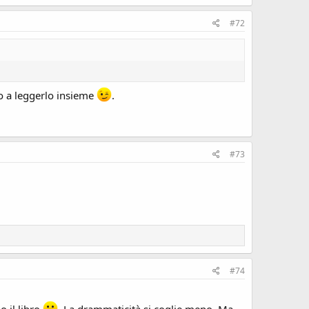
#72
mo a leggerlo insieme
.
#73
#74
 il libro
. La drammaticità si coglie meno. Ma