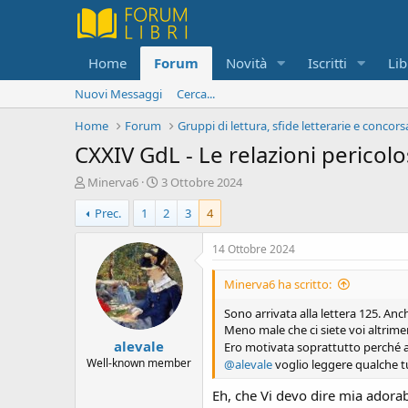
Home
Forum
Novità
Iscritti
Lib
Nuovi Messaggi
Cerca...
Home
Forum
Gruppi di lettura, sfide letterarie e concors
CXXIV GdL - Le relazioni pericol
C
D
Minerva6
3 Ottobre 2024
r
a
Prec.
1
2
3
4
e
t
a
a
t
d
14 Ottobre 2024
o
i
r
i
Minerva6 ha scritto:
e
n
D
i
Sono arrivata alla lettera 125. An
i
z
Meno male che ci siete voi altrime
alevale
s
i
Ero motivata soprattutto perché av
c
o
Well-known member
@alevale
voglio leggere qualche 
u
Eh, che Vi devo dire mia adorab
s