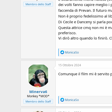
dei volti fanno capire meglio i
Membro dello Staff
faccenda di Prevan. Il futuro m
Non è proprio fedelissimo al li
Di Cecile e Danceny si parla p
Questa attrice cmq non mi è ma
preferisco.
Vi dirò altro quando lo finirò. 
R
MonicaSo
e
a
c
15 Ottobre 2024
t
i
Comunque il film mi è servito p
o
n
s
:
Minerva6
Monkey *MOD*
R
MonicaSo
Membro dello Staff
e
a
c