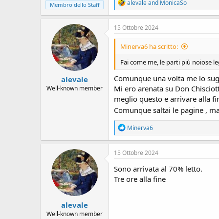
R
alevale
and
MonicaSo
Membro dello Staff
e
a
c
15 Ottobre 2024
t
i
Minerva6 ha scritto:
o
n
Fai come me, le parti più noiose 
s
:
Comunque una volta me lo sugge
alevale
Mi ero arenata su Don Chisciott
Well-known member
meglio questo e arrivare alla fi
Comunque saltai le pagine , m
R
Minerva6
e
a
c
15 Ottobre 2024
t
i
Sono arrivata al 70% letto.
o
Tre ore alla fine
n
s
:
alevale
Well-known member