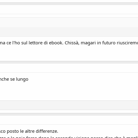
 ma ce l'ho sul lettore di ebook. Chissà, magari in futuro riuscire
anche se lungo
sco posto le altre differenze.
a e la noia forse dopo la seconda visione posso dire che è meglio