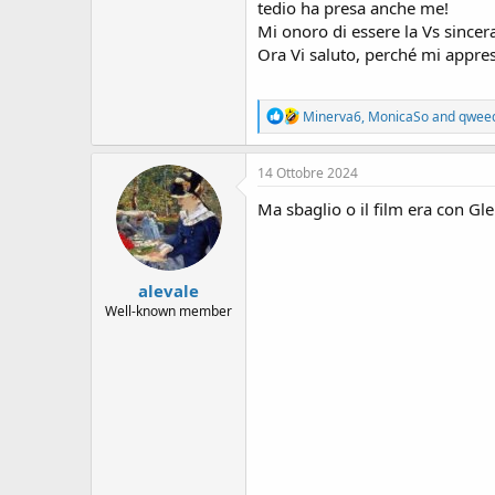
s
tedio ha presa anche me!
i
Mi onoro di essere la Vs since
o
Ora Vi saluto, perché mi appre
n
e
R
Minerva6
,
MonicaSo
and
qwee
e
a
c
14 Ottobre 2024
t
i
Ma sbaglio o il film era con Gl
o
n
s
:
alevale
Well-known member