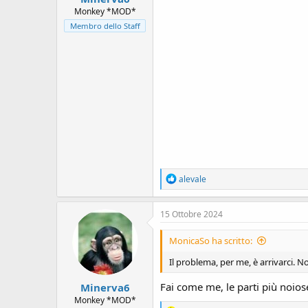
Monkey *MOD*
Membro dello Staff
R
alevale
e
a
c
15 Ottobre 2024
t
i
MonicaSo ha scritto:
o
n
Il problema, per me, è arrivarci. N
s
:
Fai come me, le parti più noio
Minerva6
Monkey *MOD*