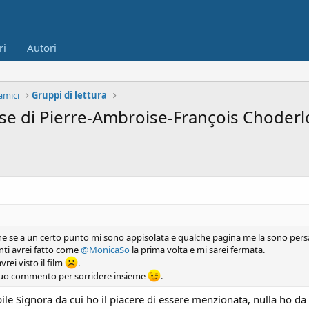
ri
Autori
amici
Gruppi di lettura
ose di Pierre-Ambroise-François Choderl
che se a un certo punto mi sono appisolata e qualche pagina me la sono persa
nti avrei fatto come
@MonicaSo
la prima volta e mi sarei fermata.
rei visto il film
.
tuo commento per sorridere insieme
.
ile Signora da cui ho il piacere di essere menzionata, nulla ho da 