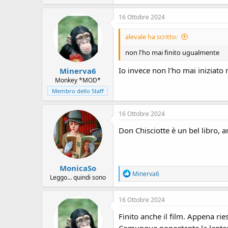
16 Ottobre 2024
alevale ha scritto:
non l'ho mai finito ugualmente
Io invece non l'ho mai iniziato
Minerva6
Monkey *MOD*
Membro dello Staff
16 Ottobre 2024
Don Chisciotte è un bel libro, 
MonicaSo
R
Minerva6
Leggo... quindi sono
e
a
c
16 Ottobre 2024
t
i
Finito anche il film. Appena rie
o
Comunque nonostante la lentezz