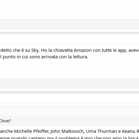
detto che è su Sky. Ho la chiavetta Amazon con tutte le app, ave
l punto in cui sono arrivata con la lettura.
 Close?
'è anche Michelle Pfeiffer, John Malkovich, Uma Thurman e Keanu R
anne quando cantano ma il problema è mio che non amo la liric