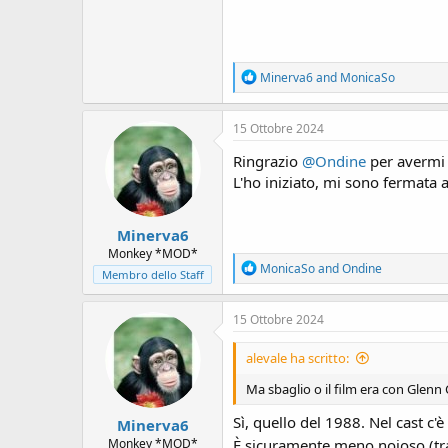
R
Minerva6
and
MonicaSo
e
a
c
15 Ottobre 2024
t
i
Ringrazio
@Ondine
per avermi 
o
L'ho iniziato, mi sono fermata a
n
s
:
Minerva6
Monkey *MOD*
R
MonicaSo
and
Ondine
Membro dello Staff
e
a
c
15 Ottobre 2024
t
i
alevale ha scritto:
o
n
Ma sbaglio o il film era con Glenn
s
:
Sì, quello del 1988. Nel cast c
Minerva6
Monkey *MOD*
È sicuramente meno noioso (tr