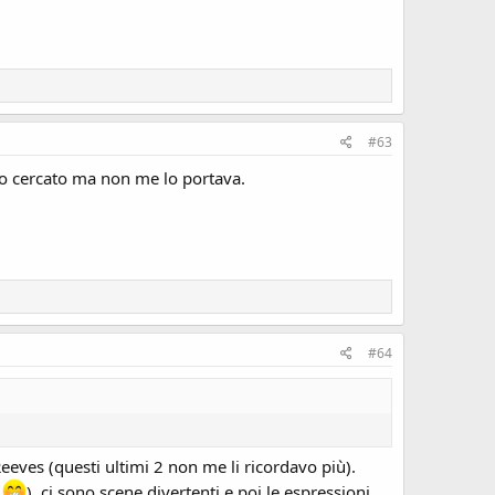
#63
vo cercato ma non me lo portava.
#64
eeves (questi ultimi 2 non me li ricordavo più).
a
), ci sono scene divertenti e poi le espressioni