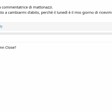
ra commentatrice di mattonazzi.
sto a cambiarmi d'abito, perché il lunedì è il mio giorno di rice
dy
enn Close?