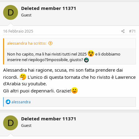
a
c
Deleted member 11371
D
t
Guest
i
o
n
s
16 Febbraio 2025
#71
:
alessandra ha scritto:
Non ho capito, ma li hai rivisti tutti nel 2025
e li dobbiamo
inserire nel riepilogo?Impossibile, giusto?
Alessandra hai ragione, scusa, mi son fatta prendere dai
ricordi.
L'unico di questa tornata che ho rivisto è Lawrence
d'Arabia su youtube.
Gli altri puoi depennarli. Grazie!
R
alessandra
e
a
c
Deleted member 11371
D
t
Guest
i
o
n