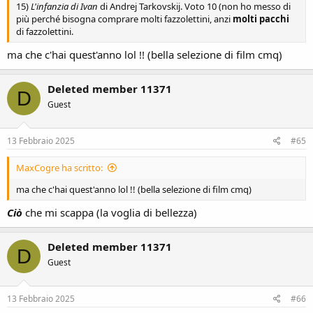
15)
L'infanzia di Ivan
di Andrej Tarkovskij. Voto 10 (non ho messo di
più perché bisogna comprare molti fazzolettini, anzi
molti pacchi
di fazzolettini.
ma che c'hai quest'anno lol !! (bella selezione di film cmq)
Deleted member 11371
D
Guest
13 Febbraio 2025
#65
MaxCogre ha scritto:
ma che c'hai quest'anno lol !! (bella selezione di film cmq)
Ciò
che mi scappa (la voglia di bellezza)
Deleted member 11371
D
Guest
13 Febbraio 2025
#66