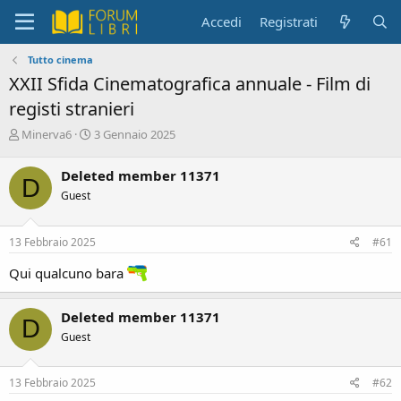
Accedi
Registrati
Tutto cinema
XXII Sfida Cinematografica annuale - Film di
registi stranieri
C
D
Minerva6
3 Gennaio 2025
r
a
e
t
Deleted member 11371
D
a
a
Guest
t
d
o
i
r
i
13 Febbraio 2025
#61
e
n
D
i
Qui qualcuno bara
i
z
s
i
c
o
Deleted member 11371
D
u
Guest
s
s
i
13 Febbraio 2025
#62
o