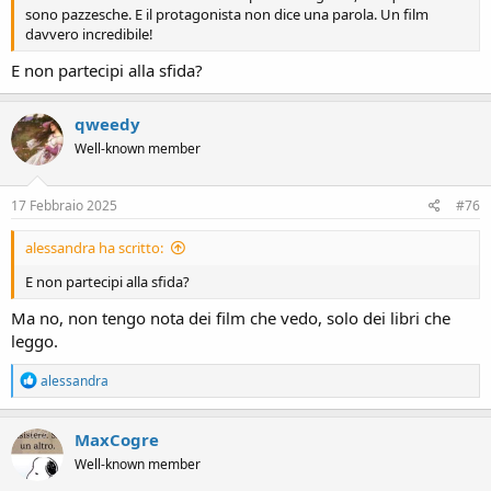
sono pazzesche. E il protagonista non dice una parola. Un film
davvero incredibile!
E non partecipi alla sfida?
qweedy
Well-known member
17 Febbraio 2025
#76
alessandra ha scritto:
E non partecipi alla sfida?
Ma no, non tengo nota dei film che vedo, solo dei libri che
leggo.
R
alessandra
e
a
c
MaxCogre
t
Well-known member
i
o