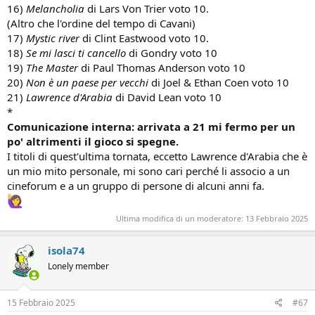
16)
Melancholia
di Lars Von Trier voto 10.
(Altro che l'ordine del tempo di Cavani)
17)
Mystic river
di Clint Eastwood voto 10.
18)
Se mi lasci ti cancello
di Gondry voto 10
19)
The Master
di Paul Thomas Anderson voto 10
20)
Non è un paese per vecchi
di Joel & Ethan Coen voto 10
21)
Lawrence d'Arabia
di David Lean voto 10
*
Comunicazione interna: arrivata a 21 mi fermo per un
po' altrimenti il gioco si spegne.
I titoli di quest'ultima tornata, eccetto Lawrence d'Arabia che è
un mio mito personale, mi sono cari perché li associo a un
cineforum e a un gruppo di persone di alcuni anni fa.
Ultima modifica di un moderatore:
13 Febbraio 2025
isola74
Lonely member
15 Febbraio 2025
#67