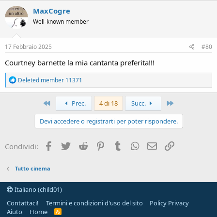
MaxCogre
Well-known member
17 Febbraio 2025
#80
Courtney barnette la mia cantanta preferita!!!
R
Deleted member 11371
e
a
c
Primo
Ultimo
Prec.
4 di 18
Succ.
t
i
Devi accedere o registrarti per poter rispondere.
o
n
s
Facebook
Twitter
Reddit
Pinterest
Tumblr
WhatsApp
e-mail
Link
Condividi:
:
Tutto cinema
Italiano (child01)
Contattaci!
Termini e condizioni d'uso del sito
Policy Privacy
Aiuto
Home
R