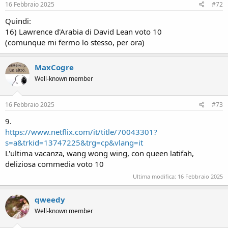
s
16 Febbraio 2025
#72
:
Quindi:
16) Lawrence d'Arabia di David Lean voto 10
(comunque mi fermo lo stesso, per ora)
MaxCogre
Well-known member
16 Febbraio 2025
#73
9.
https://www.netflix.com/it/title/70043301?
s=a&trkid=13747225&trg=cp&vlang=it
L'ultima vacanza, wang wong wing, con queen latifah,
deliziosa commedia voto 10
Ultima modifica:
16 Febbraio 2025
qweedy
Well-known member