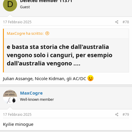
Deleted member 11371
D
t
Guest
i
o
n
s
17 Febbraio 2025
#78
:
MaxCogre ha scritto:
e basta sta storia che dall'australia
vengono solo i canguri, per esempio
dall'australia vengono ....​
Julian Assange, Nicole Kidman, gli AC/DC
MaxCogre
Well-known member
17 Febbraio 2025
#79
Kyilie minogue