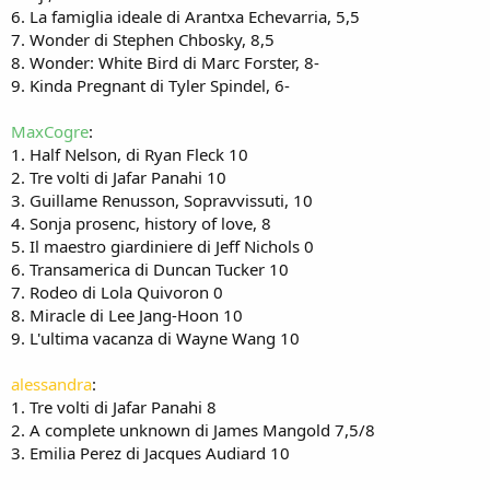
6. La famiglia ideale di Arantxa Echevarria, 5,5
7. Wonder di Stephen Chbosky, 8,5
8. Wonder: White Bird di Marc Forster, 8-
9. Kinda Pregnant di Tyler Spindel, 6-
MaxCogre
:
1. Half Nelson, di Ryan Fleck 10
2. Tre volti di Jafar Panahi 10
3. Guillame Renusson, Sopravvissuti, 10
4. Sonja prosenc, history of love, 8
5. Il maestro giardiniere di Jeff Nichols 0
6. Transamerica di Duncan Tucker 10
7. Rodeo di Lola Quivoron 0
8. Miracle di Lee Jang-Hoon 10
9. L'ultima vacanza di Wayne Wang 10
alessandra
:
1. Tre volti di Jafar Panahi 8
2. A complete unknown di James Mangold 7,5/8
3. Emilia Perez di Jacques Audiard 10