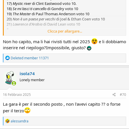
17)
Mystic river
di Clint Eastwood voto 10.
18)
Se mi lasci ti cancello
di Gondry voto 10
19)
The Master
di Paul Thomas Anderson voto 10
20)
Non è un paese per vecchi
di Joel & Ethan Coen voto 10
21)
Lawrence d'Arabia
di David Lean voto 10
*
Clicca per allargare...
Comunicazione interna: arrivata a 21 mi fermo per un po'
altrimenti il gioco si spegne.
Non ho capito, ma li hai rivisti tutti nel 2025
e li dobbiamo
I titoli di quest'ultima tornata, eccetto Lawrence d'Arabia che è un
inserire nel riepilogo?Impossibile, giusto?
mio mito personale, mi sono cari perché li associo a un cineforum e
a un gruppo di persone di alcuni anni fa.
R
Deleted member 11371
e
a
c
isola74
t
Lonely member
i
o
n
s
16 Febbraio 2025
#70
:
La gara è per il secondo posto , non l'avevi capito ?? o forse
per il terzo
R
alessandra
e