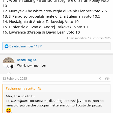
11. Women talking - il diritto di scegliere di Sarah Polley voto
10
12. Nureyev -The white crow regia di Ralph Fiennes voto 7,5
13. Il Paradiso probabilmente di Elia Suleiman voto 10,5
14. Nostalghia di Andrej Tarkovskij. Voto 10
15. L'infanzia di Ivan di Andrej Tarkovskij voto 10
16. Lawrence d'Arabia di David Lean voto 10
Ultima modifica:
17 Febbraio 2025
R
Deleted member 11371
e
a
c
MaxCogre
t
Well-known member
i
o
n
s
13 Febbraio 2025
#64
:
Pathurnia ha scritto:
Max, l'hai voluto tu.
14)
Nostalghia
(Ностальгия) di Andrej Tarkovskij. Voto 10 (non ho
messo di più perché bisogna mettere in conto il costo del prozac
)