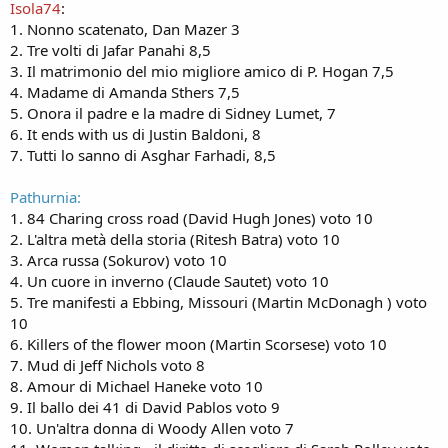
Isola74
:
1. Nonno scatenato, Dan Mazer 3
2. Tre volti di Jafar Panahi 8,5
3. Il matrimonio del mio migliore amico di P. Hogan 7,5
4. Madame di Amanda Sthers 7,5
5. Onora il padre e la madre di Sidney Lumet, 7
6. It ends with us di Justin Baldoni, 8
7. Tutti lo sanno di Asghar Farhadi, 8,5
Pathurnia:
1. 84 Charing cross road (David Hugh Jones) voto 10
2. L'altra metà della storia (Ritesh Batra) voto 10
3. Arca russa (Sokurov) voto 10
4. Un cuore in inverno (Claude Sautet) voto 10
5. Tre manifesti a Ebbing, Missouri (Martin McDonagh ) voto
10
6. Killers of the flower moon (Martin Scorsese) voto 10
7. Mud di Jeff Nichols voto 8
8. Amour di Michael Haneke voto 10
9. Il ballo dei 41 di David Pablos voto 9
10. Un'altra donna di Woody Allen voto 7