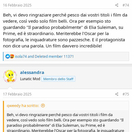
16 Febbraio 2025
#74
Beh, vi devo ringraziare perché pesco dai vostri titoli i film da
vedere, così vedo solo film belli. Ora per esempio sto
guardando "Il paradiso probabilmente" di Elia Suleiman, su
Prime, ed è straordinario. Meriterebbe l'Oscar per la
fotografia, le inquadrature sono pazzesche. E il protagonista
non dice una parola. Un film davvero incredibile!
R
isola74
and
Deleted member 11371
e
a
c
alessandra
t
Lunatic Mod
Membro dello Staff
i
o
n
s
17 Febbraio 2025
#75
:
qweedy ha scritto:
Beh, vi devo ringraziare perché pesco dai vostri titoli i film da
vedere, così vedo solo film belli. Ora per esempio sto guardando "Il
paradiso probabilmente" di Elia Suleiman, su Prime, ed è
straordinario. Meriterebbe l'Oscar per la fotografia, le inquadrature