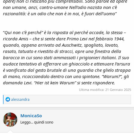
opere) non ci riescano più comprensibili. Sono parole ed opere
non umane, anzi, contro-umane Nell’odio nazista non c’è
razionalità: è un odio che non è in noi, è fuori dell’uomo”
“
Qui non c’è perché” è la risposta al perché accade, la stessa –
ricorda Amis – che si sente dare Primo Levi nel febbraio 1944,
quando, appena arrivato ad Auschwitz, spogliato, lavato,
rasato, tatuato e rivestito di stracci, apre una finestra della
baracca in cui sono stati ammassati i prigionieri italiani. Il suo
audace tentativo di afferrare un ghiacciolo e attenuare l’arsura
è vanificato dal gesto brutale di una guardia che glielo strappa
di mano, ricacciandolo dentro con uno spintone. “Warum?”, gli
domanda Levi. “Hier ist kein Warum” si sente rispondere.
Ultima modifica:
21 Gennaio 2025
R
alessandra
e
a
c
MonicaSo
t
Leggo... quindi sono
i
o
n