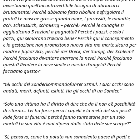
avvertiamo quell’incontrovertibile bisogno di ubriacarci
brutalmente? Perchè abbiamo fatto ribollire e sfrigolare il
prato? Le mosche grosse quanto more, i parassiti, le malattie,
ach, scheusslich, schmierig – perchè? Perchè le canaglie si
aggiudicano 5 razioni a pagnotta? Perchè i pazzi, e solo i
pazzi, qui sembrano trovarsi bene? Perchè qui il concepimento
e la gestazione non promettono nuova vita ma morte sicura per
madre e figlio? Ach, perchè der Dreck, der Sumpf, der Schleim?
Perchè facciamo diventare marrone la neve? Perchè facciamo
questo? Rendere la neve simile a merda d’angelo? Perchè
facciamo questo?”
“Gli occhi del Sonderkommandofuhrer Szmul. I suoi occhi sono
andati, morti, defunti, estinti. Ha gli occhi di un Sonder.”
“Solo una vittima ha il diritto di dire che da lì non c’è possibilità
di ritorno… Lei ha forse perso i capelli e la metà del suo peso?
Ride forse ai funerali perché fanno tante storie per un solo
morto? La sua vita è mai dipesa dallo stato delle sue scarpe?”
“Sí, pensavo, come ha potuto «un sonnolento paese di poeti e