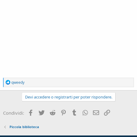
R
qweedy
e
a
c
Devi accedere o registrarti per poter rispondere.
t
i
o
Facebook
Twitter
Reddit
Pinterest
Tumblr
WhatsApp
e-mail
Link
Condividi:
n
s
:
Piccola biblioteca