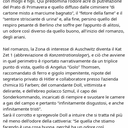
con mogli e figli. Qui predomina l’odore acre di putrefazione
del Prato di Primavera e quello diffuso dalle ciminiere “di
cartone misto a marciume bagnato”, il “fetore della fame” e il
“sentore strisciante di urina” e, alla fine, persino quello del
respiro pesante di Berlino che soffre per l’appunto di alitosi,
un odore così diverso da quello buono, all’inizio del romanzo,
degli ariani.
Nel romanzo, la Zona di interesse di Auschwitz diventa il Kat
Zet 1 (abbreviazione di
Konzentrationslager
), e ciò che avviene
in quel perimetro è riportato narrativamente da un triplice
punto di vista, quello di Angelus “Golo” Thomsen,
raccomandato di ferro e gigolo impenitente, nipote del
segretario privato di Hitler e collaboratore presso l’azienda
chimica IG Farben; del comandante Doll, vittimista e
delirante, e dell'ebreo polacco Szmul, il capo dei
Sonderkommando, incaricati di riempire e svuotare le camere
a gas del campo e pertanto “infinitamente disgustosi, e anche
infinitamente tristi”.
Sarà il corrotto e spregevole Doll a intuire che si tratta né più
né meno dell’odore della cattiveria: “Se quella che stiamo
facendo è una cosa buona, perché ha un odore così