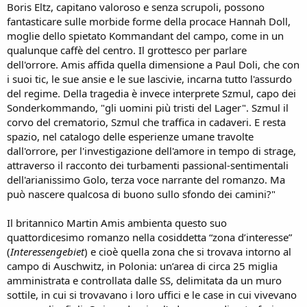
Boris Eltz, capitano valoroso e senza scrupoli, possono
fantasticare sulle morbide forme della procace Hannah Doll,
moglie dello spietato Kommandant del campo, come in un
qualunque caffè del centro. Il grottesco per parlare
dell'orrore. Amis affida quella dimensione a Paul Doli, che con
i suoi tic, le sue ansie e le sue lascivie, incarna tutto l'assurdo
del regime. Della tragedia è invece interprete Szmul, capo dei
Sonderkommando, "gli uomini più tristi del Lager". Szmul il
corvo del crematorio, Szmul che traffica in cadaveri. E resta
spazio, nel catalogo delle esperienze umane travolte
dall'orrore, per l'investigazione dell'amore in tempo di strage,
attraverso il racconto dei turbamenti passional-sentimentali
dell'arianissimo Golo, terza voce narrante del romanzo. Ma
può nascere qualcosa di buono sullo sfondo dei camini?"
Il britannico Martin Amis ambienta questo suo
quattordicesimo romanzo nella cosiddetta “zona d’interesse”
(
Interessengebiet
) e cioè quella zona che si trovava intorno al
campo di Auschwitz, in Polonia: un’area di circa 25 miglia
amministrata e controllata dalle SS, delimitata da un muro
sottile, in cui si trovavano i loro uffici e le case in cui vivevano