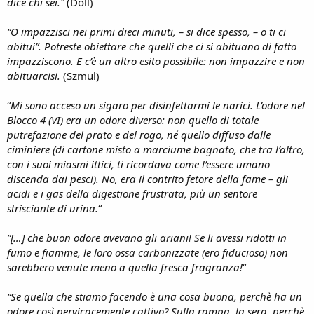
dice chi sei.”
(Doll)
“O impazzisci nei primi dieci minuti, – si dice spesso, – o ti ci
abitui”. Potreste obiettare che quelli che ci si abituano di fatto
impazziscono. E c’è un altro esito possibile: non impazzire e non
abituarcisi.
(Szmul)
“
Mi sono acceso un sigaro per disinfettarmi le narici. L’odore nel
Blocco 4 (VI) era un odore diverso: non quello di totale
putrefazione del prato e del rogo, né quello diffuso dalle
ciminiere (di cartone misto a marciume bagnato, che tra l’altro,
con i suoi miasmi ittici, ti ricordava come l’essere umano
discenda dai pesci). No, era il contrito fetore della fame – gli
acidi e i gas della digestione frustrata, più un sentore
strisciante di urina.
“
”[…] che buon odore avevano gli ariani! Se li avessi ridotti in
fumo e fiamme, le loro ossa carbonizzate (ero fiducioso) non
sarebbero venute meno a quella fresca fragranza!
“
“Se quella che stiamo facendo è una cosa buona, perchè ha un
odore così pervicacemente cattivo? Sulla rampa, la sera, perchè