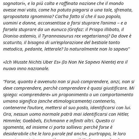
sognatori», e la piú colta e raffinata nazione che il mondo
avesse mai visto, come ha potuto piegarsi a una tale, sfrenata,
spropositata ignominia? Cos’ha fatto sí che il suo popolo,
uomini e donne, acconsentisse a farsi stuprare l’anima – e a
farsela stuprare da un eunuco (Grofaz: il Priapo illibato, il
Dioniso astemio, il Tyrannosaurus rex vegetariano)? Da dove è
scaturito, il bisogno di un’esplorazione del bestiale tanto
metodica, pedante, letterale? Io naturalmente non lo sapevo”
«Ich Wusste Nichts Uber Es» (Io Non Ne Sapevo Niente) era il
nuovo inno nazionale.
“Forse, quanto è avvenuto non si può comprendere, anzi, non si
deve comprendere, perchè comprendere è quasi giustificare. Mi
spiego: «comprendere» un proponimento o un comportamento
umano significa (anche etimologicamente) contenerlo,
contenerne l’autore, mettersi al suo posto, identificarsi con lui.
Ora, nessun uomo normale potrà mai identificarsi con Hitler,
Himmler, Goebbels, Eichmann e infiniti altri. Questo ci
sgomenta, ed insieme ci porta sollievo: perchè forse è
desiderabile che le loro parole (ed anche, purtroppo, le loro