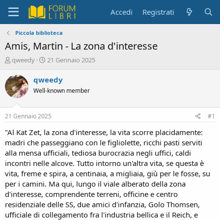
Accedi
Registrati
Piccola biblioteca
Amis, Martin - La zona d'interesse
C
D
qweedy
21 Gennaio 2025
r
a
e
t
qweedy
a
a
Well-known member
t
d
o
i
r
i
21 Gennaio 2025
#1
e
n
D
i
"Al Kat Zet, la zona d'interesse, la vita scorre placidamente:
i
z
madri che passeggiano con le figliolette, ricchi pasti serviti
s
i
alla mensa ufficiali, tediosa burocrazia negli uffici, caldi
c
o
incontri nelle alcove. Tutto intorno un'altra vita, se questa è
u
vita, freme e spira, a centinaia, a migliaia, giù per le fosse, su
s
per i camini. Ma qui, lungo il viale alberato della zona
s
i
d'interesse, comprendente terreni, officine e centro
o
residenziale delle SS, due amici d'infanzia, Golo Thomsen,
n
ufficiale di collegamento fra l'industria bellica e il Reich, e
e