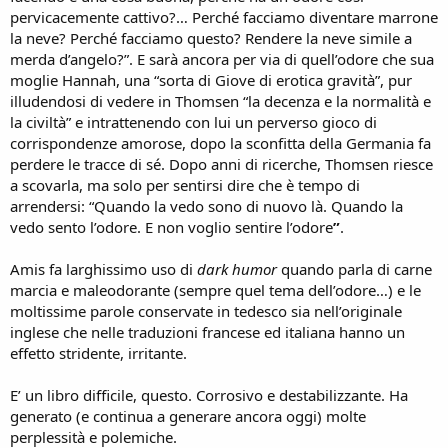
pervicacemente cattivo?… Perché facciamo diventare marrone
la neve? Perché facciamo questo? Rendere la neve simile a
merda d’angelo?”. E sarà ancora per via di quell’odore che sua
moglie Hannah, una “sorta di Giove di erotica gravità”, pur
illudendosi di vedere in Thomsen “la decenza e la normalità e
la civiltà” e intrattenendo con lui un perverso gioco di
corrispondenze amorose, dopo la sconfitta della Germania fa
perdere le tracce di sé. Dopo anni di ricerche, Thomsen riesce
a scovarla, ma solo per sentirsi dire che è tempo di
arrendersi: “Quando la vedo sono di nuovo là. Quando la
vedo sento l’odore. E non voglio sentire l’odore
”
.
Amis fa larghissimo uso di
dark humor
quando parla di carne
marcia e maleodorante (sempre quel tema dell’odore…) e le
moltissime parole conservate in tedesco sia nell’originale
inglese che nelle traduzioni francese ed italiana hanno un
effetto stridente, irritante.
E’ un libro difficile, questo. Corrosivo e destabilizzante. Ha
generato (e continua a generare ancora oggi) molte
perplessità e polemiche.