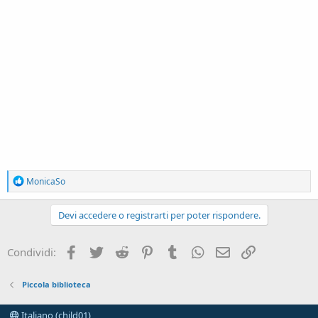
R
MonicaSo
e
a
c
Devi accedere o registrarti per poter rispondere.
t
i
o
Facebook
Twitter
Reddit
Pinterest
Tumblr
WhatsApp
e-mail
Link
Condividi:
n
s
:
Piccola biblioteca
Italiano (child01)