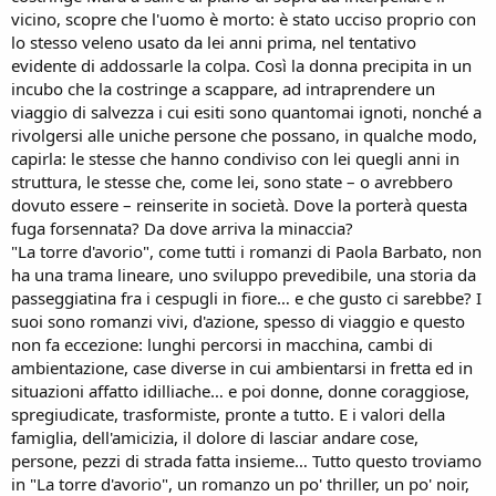
vicino, scopre che l'uomo è morto: è stato ucciso proprio con
lo stesso veleno usato da lei anni prima, nel tentativo
evidente di addossarle la colpa. Così la donna precipita in un
incubo che la costringe a scappare, ad intraprendere un
viaggio di salvezza i cui esiti sono quantomai ignoti, nonché a
rivolgersi alle uniche persone che possano, in qualche modo,
capirla: le stesse che hanno condiviso con lei quegli anni in
struttura, le stesse che, come lei, sono state – o avrebbero
dovuto essere – reinserite in società. Dove la porterà questa
fuga forsennata? Da dove arriva la minaccia?
"La torre d'avorio", come tutti i romanzi di Paola Barbato, non
ha una trama lineare, uno sviluppo prevedibile, una storia da
passeggiatina fra i cespugli in fiore… e che gusto ci sarebbe? I
suoi sono romanzi vivi, d'azione, spesso di viaggio e questo
non fa eccezione: lunghi percorsi in macchina, cambi di
ambientazione, case diverse in cui ambientarsi in fretta ed in
situazioni affatto idilliache… e poi donne, donne coraggiose,
spregiudicate, trasformiste, pronte a tutto. E i valori della
famiglia, dell'amicizia, il dolore di lasciar andare cose,
persone, pezzi di strada fatta insieme… Tutto questo troviamo
in "La torre d'avorio", un romanzo un po' thriller, un po' noir,