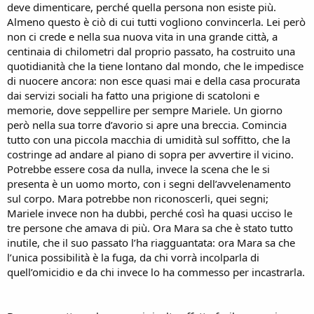
deve dimenticare, perché quella persona non esiste più.
Almeno questo è ciò di cui tutti vogliono convincerla. Lei però
non ci crede e nella sua nuova vita in una grande città, a
centinaia di chilometri dal proprio passato, ha costruito una
quotidianità che la tiene lontano dal mondo, che le impedisce
di nuocere ancora: non esce quasi mai e della casa procurata
dai servizi sociali ha fatto una prigione di scatoloni e
memorie, dove seppellire per sempre Mariele. Un giorno
però nella sua torre d’avorio si apre una breccia. Comincia
tutto con una piccola macchia di umidità sul soffitto, che la
costringe ad andare al piano di sopra per avvertire il vicino.
Potrebbe essere cosa da nulla, invece la scena che le si
presenta è un uomo morto, con i segni dell’avvelenamento
sul corpo. Mara potrebbe non riconoscerli, quei segni;
Mariele invece non ha dubbi, perché così ha quasi ucciso le
tre persone che amava di più. Ora Mara sa che è stato tutto
inutile, che il suo passato l’ha riagguantata: ora Mara sa che
l’unica possibilità è la fuga, da chi vorrà incolparla di
quell’omicidio e da chi invece lo ha commesso per incastrarla.