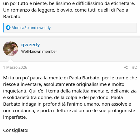
un po' tutto e niente, bellissimo e difficilissimo da etichettare.
Un romanzo da leggere, è ovvio, come tutti quelli di Paola
Barbato.
R
MonicaSo
and
qweedy
e
a
c
qweedy
t
Well-known member
i
o
n
s
1 Marzo 2026
#2
:
Mi fa un po' paura la mente di Paola Barbato, per le trame che
riesce a inventare, assolutamente originalissime e molto
inquietanti. Qui c'è il tema della malattia mentale, dell'amicizia
e solidarietà tra donne, della colpa e del perdono. Paola
Barbato indaga in profondità l'animo umano, non assolve e
non condanna, e porta il lettore ad amare le sue protagoniste
imperfette.
Consigliato!