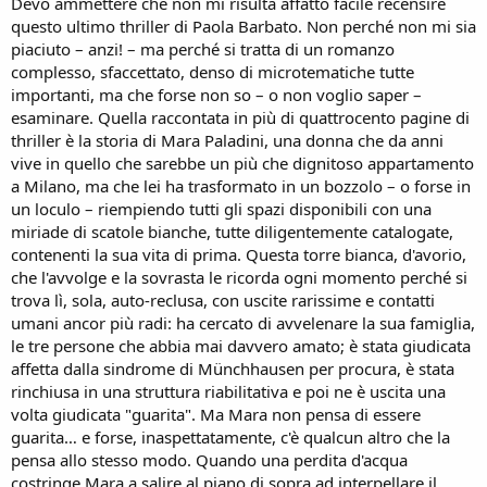
Devo ammettere che non mi risulta affatto facile recensire
questo ultimo thriller di Paola Barbato. Non perché non mi sia
piaciuto – anzi! – ma perché si tratta di un romanzo
complesso, sfaccettato, denso di microtematiche tutte
importanti, ma che forse non so – o non voglio saper –
esaminare. Quella raccontata in più di quattrocento pagine di
thriller è la storia di Mara Paladini, una donna che da anni
vive in quello che sarebbe un più che dignitoso appartamento
a Milano, ma che lei ha trasformato in un bozzolo – o forse in
un loculo – riempiendo tutti gli spazi disponibili con una
miriade di scatole bianche, tutte diligentemente catalogate,
contenenti la sua vita di prima. Questa torre bianca, d'avorio,
che l'avvolge e la sovrasta le ricorda ogni momento perché si
trova lì, sola, auto-reclusa, con uscite rarissime e contatti
umani ancor più radi: ha cercato di avvelenare la sua famiglia,
le tre persone che abbia mai davvero amato; è stata giudicata
affetta dalla sindrome di Münchhausen per procura, è stata
rinchiusa in una struttura riabilitativa e poi ne è uscita una
volta giudicata "guarita". Ma Mara non pensa di essere
guarita… e forse, inaspettatamente, c'è qualcun altro che la
pensa allo stesso modo. Quando una perdita d'acqua
costringe Mara a salire al piano di sopra ad interpellare il