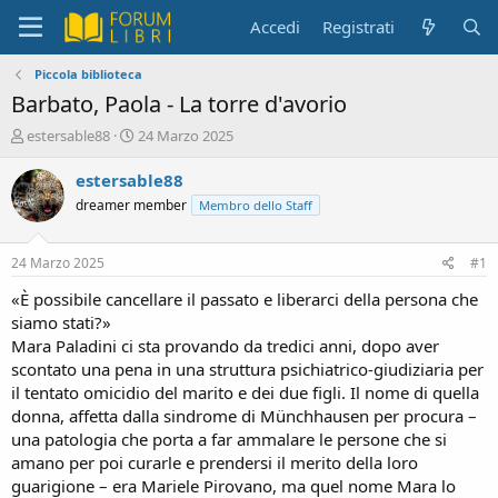
Accedi
Registrati
Piccola biblioteca
Barbato, Paola - La torre d'avorio
C
D
estersable88
24 Marzo 2025
r
a
e
t
estersable88
a
a
dreamer member
Membro dello Staff
t
d
o
i
r
i
24 Marzo 2025
#1
e
n
D
i
«È possibile cancellare il passato e liberarci della persona che
i
z
siamo stati?»
s
i
Mara Paladini ci sta provando da tredici anni, dopo aver
c
o
scontato una pena in una struttura psichiatrico-giudiziaria per
u
il tentato omicidio del marito e dei due figli. Il nome di quella
s
donna, affetta dalla sindrome di Münchhausen per procura –
s
i
una patologia che porta a far ammalare le persone che si
o
amano per poi curarle e prendersi il merito della loro
n
guarigione – era Mariele Pirovano, ma quel nome Mara lo
e