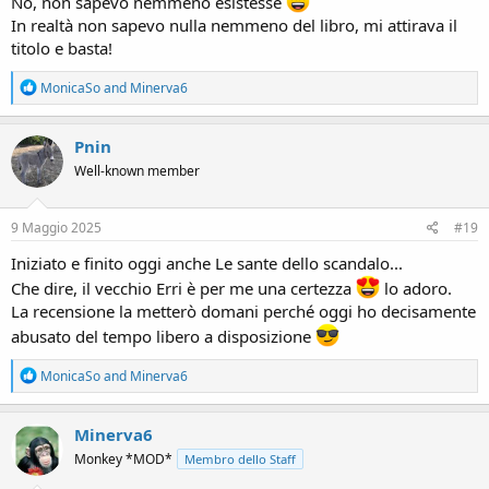
No, non sapevo nemmeno esistesse
In realtà non sapevo nulla nemmeno del libro, mi attirava il
titolo e basta!
R
MonicaSo
and
Minerva6
e
a
c
Pnin
t
Well-known member
i
o
n
s
9 Maggio 2025
#19
:
Iniziato e finito oggi anche Le sante dello scandalo...
Che dire, il vecchio Erri è per me una certezza
lo adoro.
La recensione la metterò domani perché oggi ho decisamente
abusato del tempo libero a disposizione
R
MonicaSo
and
Minerva6
e
a
c
Minerva6
t
Monkey *MOD*
Membro dello Staff
i
o