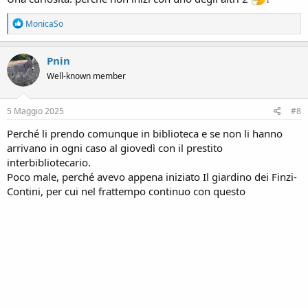
R
MonicaSo
e
a
c
Pnin
t
Well-known member
i
o
n
s
5 Maggio 2025
#8
:
Perché li prendo comunque in biblioteca e se non li hanno
arrivano in ogni caso al giovedì con il prestito
interbibliotecario.
Poco male, perché avevo appena iniziato Il giardino dei Finzi-
Contini, per cui nel frattempo continuo con questo