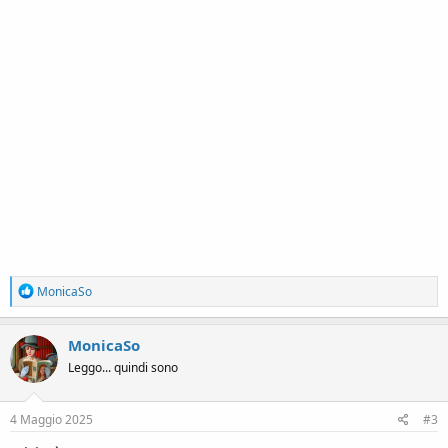
R
MonicaSo
e
a
c
MonicaSo
t
Leggo... quindi sono
i
o
n
s
4 Maggio 2025
#3
: