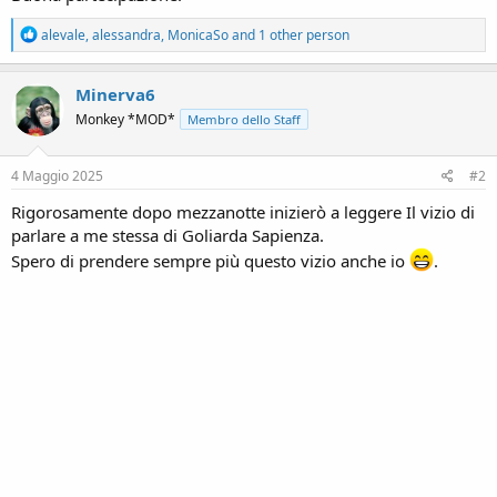
R
alevale
,
alessandra
,
MonicaSo
and 1 other person
e
a
c
Minerva6
t
Monkey *MOD*
Membro dello Staff
i
o
n
s
4 Maggio 2025
#2
:
Rigorosamente dopo mezzanotte inizierò a leggere Il vizio di
parlare a me stessa di Goliarda Sapienza.
Spero di prendere sempre più questo vizio anche io
.