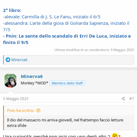
2° libro:
-alevale: Carmilla di J. S. Le Fanu, iniziato il 6/5
-alessandra: L'arte della gioia di Goliarda Sapienza, iniziato il
7/5
- Pnin: Le sante dello scandalo di Erri De Luca, iniziato e
finito il 9/5
Ultima modifica di un moderatore:
9 Maggio 2025
R
Minerva6
e
a
c
Minerva6
t
Monkey *MOD*
Membro dello Staff
i
o
n
s
5 Maggio 2025
#7
:
Pnin ha scritto:
Il dio del massacro mi arriva giovedì, nel frattempo faccio letture
extra sfide
Una curiosità: perché non inizi con uno degli altri 2
?