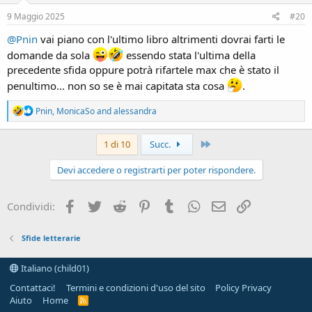
n
s
9 Maggio 2025
#20
:
@Pnin
vai piano con l'ultimo libro altrimenti dovrai farti le
domande da sola
essendo stata l'ultima della
precedente sfida oppure potrà rifartele max che è stato il
penultimo... non so se è mai capitata sta cosa
.
R
Pnin
,
MonicaSo
and
alessandra
e
a
c
Ultimo
1 di 10
Succ.
t
i
Devi accedere o registrarti per poter rispondere.
o
n
s
Facebook
Twitter
Reddit
Pinterest
Tumblr
WhatsApp
e-mail
Link
Condividi:
:
Sfide letterarie
Italiano (child01)
Contattaci!
Termini e condizioni d'uso del sito
Policy Privacy
Aiuto
Home
R
S