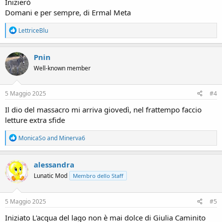
Inizierò
Domani e per sempre, di Ermal Meta
R
LettriceBlu
e
a
c
Pnin
t
Well-known member
i
o
n
s
5 Maggio 2025
#4
:
Il dio del massacro mi arriva giovedì, nel frattempo faccio
letture extra sfide
R
MonicaSo
and
Minerva6
e
a
c
alessandra
t
Lunatic Mod
Membro dello Staff
i
o
n
s
5 Maggio 2025
#5
:
Iniziato L'acqua del lago non è mai dolce di Giulia Caminito