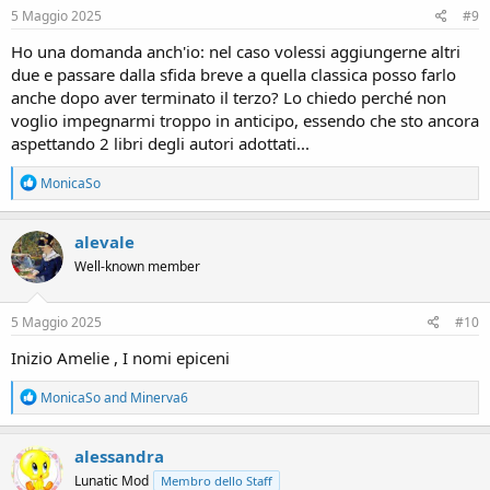
s
5 Maggio 2025
#9
:
Ho una domanda anch'io: nel caso volessi aggiungerne altri
due e passare dalla sfida breve a quella classica posso farlo
anche dopo aver terminato il terzo? Lo chiedo perché non
voglio impegnarmi troppo in anticipo, essendo che sto ancora
aspettando 2 libri degli autori adottati...
R
MonicaSo
e
a
c
alevale
t
Well-known member
i
o
n
s
5 Maggio 2025
#10
:
Inizio Amelie , I nomi epiceni
R
MonicaSo
and
Minerva6
e
a
c
alessandra
t
Lunatic Mod
Membro dello Staff
i