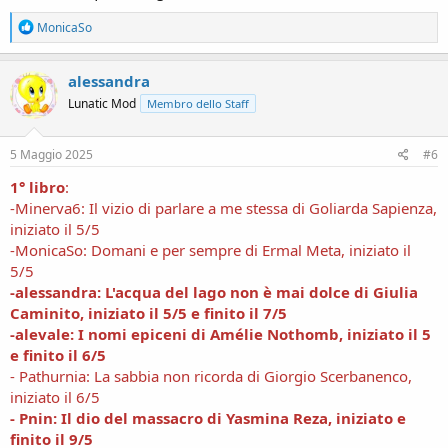
R
MonicaSo
e
a
c
alessandra
t
Lunatic Mod
Membro dello Staff
i
o
n
s
5 Maggio 2025
#6
:
1° libro
:
-Minerva6: Il vizio di parlare a me stessa di Goliarda Sapienza,
iniziato il 5/5
-MonicaSo: Domani e per sempre di Ermal Meta, iniziato il
5/5
-alessandra: L'acqua del lago non è mai dolce di Giulia
Caminito, iniziato il 5/5 e finito il 7/5
-alevale: I nomi epiceni di Amélie Nothomb, iniziato il 5
e finito il 6/5
- Pathurnia: La sabbia non ricorda di Giorgio Scerbanenco,
iniziato il 6/5
- Pnin: Il dio del massacro di Yasmina Reza, iniziato e
finito il 9/5