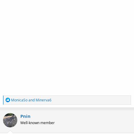
R
MonicaSo
and
Minerva6
e
a
c
Pnin
t
Well-known member
i
o
n