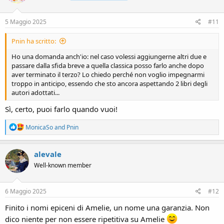
o
n
s
5 Maggio 2025
#11
:
Pnin ha scritto:
Ho una domanda anch'io: nel caso volessi aggiungerne altri due e
passare dalla sfida breve a quella classica posso farlo anche dopo
aver terminato il terzo? Lo chiedo perché non voglio impegnarmi
troppo in anticipo, essendo che sto ancora aspettando 2 libri degli
autori adottati...
Sì, certo, puoi farlo quando vuoi!
R
MonicaSo
and
Pnin
e
a
c
alevale
t
Well-known member
i
o
n
s
6 Maggio 2025
#12
:
Finito i nomi epiceni di Amelie, un nome una garanzia. Non
dico niente per non essere ripetitiva su Amelie