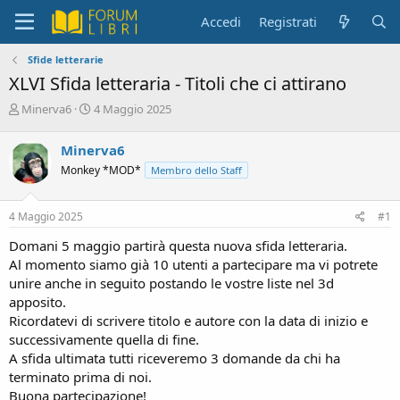
Accedi
Registrati
Sfide letterarie
XLVI Sfida letteraria - Titoli che ci attirano
C
D
Minerva6
4 Maggio 2025
r
a
e
t
Minerva6
a
a
Monkey *MOD*
Membro dello Staff
t
d
o
i
r
i
4 Maggio 2025
#1
e
n
D
i
Domani 5 maggio partirà questa nuova sfida letteraria.
i
z
Al momento siamo già 10 utenti a partecipare ma vi potrete
s
i
unire anche in seguito postando le vostre liste nel 3d
c
o
apposito.
u
s
Ricordatevi di scrivere titolo e autore con la data di inizio e
s
successivamente quella di fine.
i
A sfida ultimata tutti riceveremo 3 domande da chi ha
o
terminato prima di noi.
n
Buona partecipazione!
e