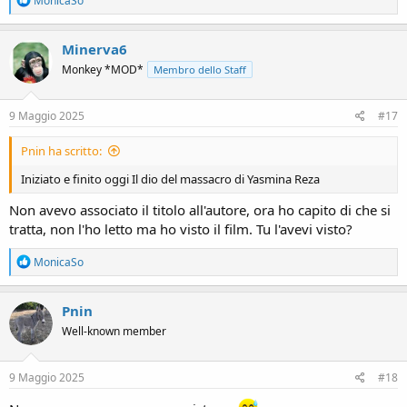
MonicaSo
e
a
c
Minerva6
t
Monkey *MOD*
Membro dello Staff
i
o
n
s
9 Maggio 2025
#17
:
Pnin ha scritto:
Iniziato e finito oggi Il dio del massacro di Yasmina Reza
Non avevo associato il titolo all'autore, ora ho capito di che si
tratta, non l'ho letto ma ho visto il film. Tu l'avevi visto?
R
MonicaSo
e
a
c
Pnin
t
Well-known member
i
o
n
s
9 Maggio 2025
#18
: