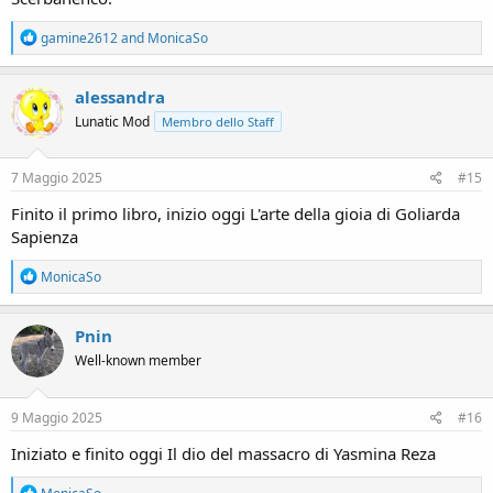
R
gamine2612
and
MonicaSo
e
a
c
alessandra
t
Lunatic Mod
Membro dello Staff
i
o
n
s
7 Maggio 2025
#15
:
Finito il primo libro, inizio oggi L'arte della gioia di Goliarda
Sapienza
R
MonicaSo
e
a
c
Pnin
t
Well-known member
i
o
n
s
9 Maggio 2025
#16
:
Iniziato e finito oggi Il dio del massacro di Yasmina Reza
R