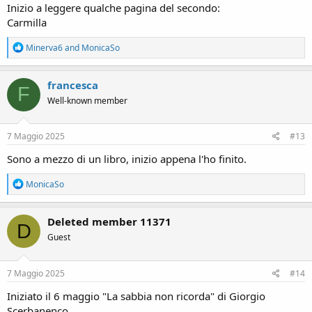
Inizio a leggere qualche pagina del secondo:
Carmilla
R
Minerva6
and
MonicaSo
e
a
c
francesca
F
t
Well-known member
i
o
n
s
7 Maggio 2025
#13
:
Sono a mezzo di un libro, inizio appena l'ho finito.
R
MonicaSo
e
a
c
Deleted member 11371
D
t
Guest
i
o
n
s
7 Maggio 2025
#14
:
Iniziato il 6 maggio "La sabbia non ricorda" di Giorgio
Scerbanenco.