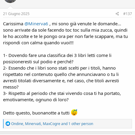
o
n
s
21 Giugno 2025
#137
:
Carissima
@Minerva6
, mi sono già venute le domande...
sono arrivate da sole facendo toc toc sulla mia zucca, quindi
le ho accolte e te le pongo ora per non farle scappare, ma tu
rispondi con calma quando vuoi!!!
1- Dovendo fare una classifica dei 3 libri letti come li
posizioneresti sul podio e perché?
2- Essendo che i libri sono stati scelti per i titoli, hanno
rispettato nel contenuto quello che annunciavano o tu li
avresti titolati diversamente e, nel caso, che titoli avresti
messo?
3- Rispetto al periodo che stai vivendo cosa ti ha portato,
emotivamente, ognuno di loro?
Detto questo, buonanotte a tutti
R
Ondine
,
Minerva6
,
MaxCogre
and 1 other person
e
a