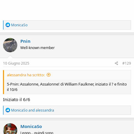
R
MonicaSo
e
a
c
Pnin
t
Well-known member
i
o
n
s
10 Giugno 2025
#129
:
alessandra ha scritto:
5-Pnin: Assalonne, Assalonne! di William Faulkner, iniziato il ? e finito
il 10/6
Iniziato il 6/6
R
MonicaSo
and
alessandra
e
a
c
MonicaSo
t
Leggo... quindi sono
i