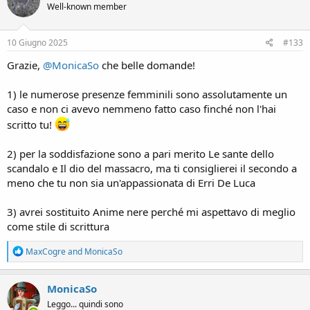
Well-known member
i
o
n
s
10 Giugno 2025
#133
:
Grazie,
@MonicaSo
che belle domande!
1) le numerose presenze femminili sono assolutamente un
caso e non ci avevo nemmeno fatto caso finché non l'hai
scritto tu!
2) per la soddisfazione sono a pari merito Le sante dello
scandalo e Il dio del massacro, ma ti consiglierei il secondo a
meno che tu non sia un'appassionata di Erri De Luca
3) avrei sostituito Anime nere perché mi aspettavo di meglio
come stile di scrittura
R
MaxCogre
and
MonicaSo
e
a
c
MonicaSo
t
Leggo... quindi sono
i