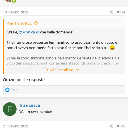
o
n
s
10 Giugno 2025
#134
:
Pnin ha scritto:
Grazie,
@MonicaSo
che belle domande!
1) le numerose presenze femminili sono assolutamente un caso e
non ci avevo nemmeno fatto caso finché non l'hai scritto tu!
2) per la soddisfazione sono a pari merito Le sante dello scandalo e
Il dio del massacro, ma ti consiglierei il secondo a meno che tu non
sia un'appassionata di Erri De Luca
Clicca per allargare...
3) avrei sostituito Anime nere perché mi aspettavo di meglio come
Grazie per le risposte
stile di scrittura
R
Pnin
e
a
c
francesca
F
t
Well-known member
i
o
n
s
21 Giugno 2025
#135