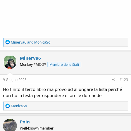
R
Minerva6
and
MonicaSo
e
a
c
Minerva6
t
Monkey *MOD*
Membro dello Staff
i
o
n
s
9 Giugno 2025
#123
:
Ho finito il terzo libro ma provo ad allungare la lista perché
non ho la testa per rispondere e fare le domande.
R
MonicaSo
e
a
c
Pnin
t
Well-known member
i