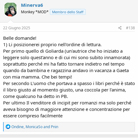
c
Minerva6
t
Monkey *MOD*
Membro dello Staff
i
o
n
s
22 Giugno 2025
#138
:
Belle domande!
1) Li posizionerei proprio nell'ordine di lettura.
Per primo quello di Goliarda (un'autrice che ho iniziato a
leggere solo quest'anno e di cui mi sono subito innamorata)
soprattutto perché mi ha fatto tornare indietro nel tempo
quando da bambina e ragazzina andavo in vacanza a Gaeta
con mia mamma. Che bei tempi!
Per secondo L'uomo che portava a spasso i libri perché è stato
il libro giusto al momento giusto, una coccola per l'anima,
come qualcuno ha detto in PB.
Per ultimo Il venditore di incipit per romanzi ma solo perché
aveva bisogno di maggiore attenzione e concentrazione per
essere compreso facilmente
R
Ondine
,
MonicaSo
and
Pnin
e
a