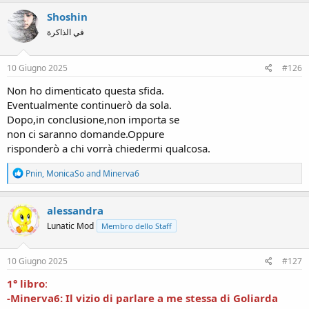
a
c
Shoshin
t
في الذاكرة
i
o
n
s
10 Giugno 2025
#126
:
Non ho dimenticato questa sfida.
Eventualmente continuerò da sola.
Dopo,in conclusione,non importa se
non ci saranno domande.Oppure
risponderò a chi vorrà chiedermi qualcosa.
R
Pnin
,
MonicaSo
and
Minerva6
e
a
c
alessandra
t
Lunatic Mod
Membro dello Staff
i
o
n
s
10 Giugno 2025
#127
:
1° libro
:
-Minerva6: Il vizio di parlare a me stessa di Goliarda