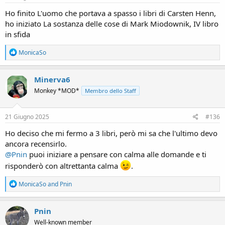
:
Ho finito L'uomo che portava a spasso i libri di Carsten Henn,
ho iniziato La sostanza delle cose di Mark Miodownik, IV libro
in sfida
R
MonicaSo
e
a
c
Minerva6
t
Monkey *MOD*
Membro dello Staff
i
o
n
s
21 Giugno 2025
#136
:
Ho deciso che mi fermo a 3 libri, però mi sa che l'ultimo devo
ancora recensirlo.
@Pnin
puoi iniziare a pensare con calma alle domande e ti
risponderò con altrettanta calma
.
R
MonicaSo
and
Pnin
e
a
c
Pnin
t
Well-known member
i