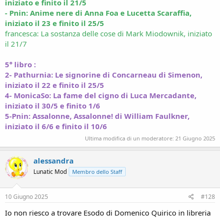
iniziato e finito il 21/5
- Pnin: Anime nere di Anna Foa e Lucetta Scaraffia,
i
niziato il 23 e finito il 25/5
francesca: La sostanza delle cose di Mark Miodownik, iniziato
il 21/7
5° libro :
2- Pathurnia: Le signorine di Concarneau di Simenon,
iniziato il 22 e finito il 25/5
4- MonicaSo: La fame del cigno di Luca Mercadante,
iniziato il 30/5 e finito 1/6
5-Pnin: Assalonne, Assalonne! di William Faulkner,
iniziato il 6/6 e finito il 10/6
Ultima modifica di un moderatore:
21 Giugno 2025
alessandra
Lunatic Mod
Membro dello Staff
10 Giugno 2025
#128
Io non riesco a trovare Esodo di Domenico Quirico in libreria