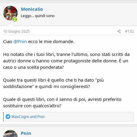
a
c
MonicaSo
t
Leggo... quindi sono
i
o
n
s
10 Giugno 2025
#132
:
Ciao
@Pnin
ecco le mie domande.
Ho notato che i tuoi libri, tranne l'ultimo, sono stati scritti da
autrici donne o hanno come protagoniste delle donne. È un
caso o una scelta ponderata?
Quale tra questi libri è quello che ti ha dato "più
soddisfazione" e quindi mi consiglieresti?
Quale di questi libri, con il senno di poi, avresti preferito
sostituire con qualcos'altro?
R
MaxCogre
and
Pnin
e
a
c
Pnin
t