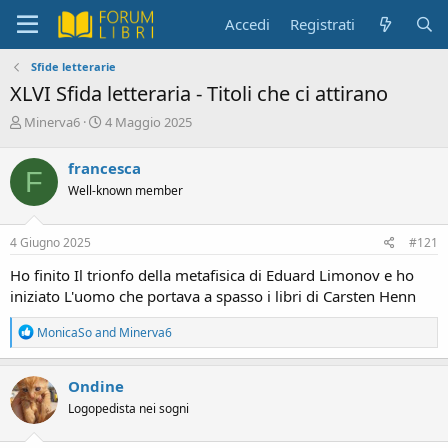
Accedi
Registrati
Sfide letterarie
XLVI Sfida letteraria - Titoli che ci attirano
C
D
Minerva6
4 Maggio 2025
r
a
e
t
francesca
F
a
a
Well-known member
t
d
o
i
r
i
4 Giugno 2025
#121
e
n
D
i
Ho finito Il trionfo della metafisica di Eduard Limonov e ho
i
z
iniziato L'uomo che portava a spasso i libri di Carsten Henn
s
i
c
o
R
MonicaSo
and
Minerva6
u
e
s
a
s
c
Ondine
i
t
Logopedista nei sogni
o
i
o
n
n
e