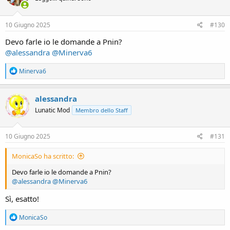
o
n
s
10 Giugno 2025
#130
:
Devo farle io le domande a Pnin?
@alessandra
@Minerva6
R
Minerva6
e
a
c
alessandra
t
Lunatic Mod
Membro dello Staff
i
o
n
s
10 Giugno 2025
#131
:
MonicaSo ha scritto:
Devo farle io le domande a Pnin?
@alessandra
@Minerva6
Sì, esatto!
R
MonicaSo
e