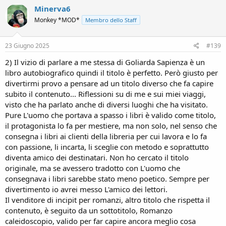
c
Minerva6
t
Monkey *MOD*
Membro dello Staff
i
o
n
s
23 Giugno 2025
#139
:
2) Il vizio di parlare a me stessa di Goliarda Sapienza è un
libro autobiografico quindi il titolo è perfetto. Però giusto per
divertirmi provo a pensare ad un titolo diverso che fa capire
subito il contenuto... Riflessioni su di me e sui miei viaggi,
visto che ha parlato anche di diversi luoghi che ha visitato.
Pure L'uomo che portava a spasso i libri è valido come titolo,
il protagonista lo fa per mestiere, ma non solo, nel senso che
consegna i libri ai clienti della libreria per cui lavora e lo fa
con passione, li incarta, li sceglie con metodo e soprattutto
diventa amico dei destinatari. Non ho cercato il titolo
originale, ma se avessero tradotto con L'uomo che
consegnava i libri sarebbe stato meno poetico. Sempre per
divertimento io avrei messo L'amico dei lettori.
Il venditore di incipit per romanzi, altro titolo che rispetta il
contenuto, è seguito da un sottotitolo, Romanzo
caleidoscopio, valido per far capire ancora meglio cosa