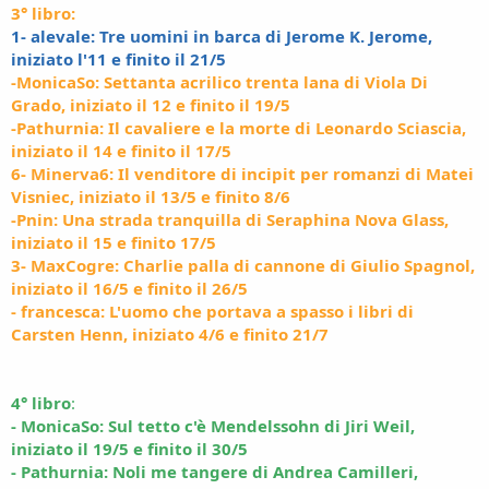
3° libro:
1- alevale: Tre uomini in barca di Jerome K. Jerome,
iniziato l'11 e finito il 21/5
-MonicaSo: Settanta acrilico trenta lana di Viola Di
Grado, iniziato il 12 e finito il 19/5
-Pathurnia: Il cavaliere e la morte di Leonardo Sciascia,
iniziato il 14 e finito il 17/5
6- Minerva6: Il venditore di incipit per romanzi di Matei
Visniec, iniziato il 13/5 e finito 8/6
-Pnin: Una strada tranquilla di Seraphina Nova Glass,
iniziato il 15 e finito 17/5
3- MaxCogre: Charlie palla di cannone di Giulio Spagnol,
iniziato il 16/5 e finito il 26/5
- francesca: L'uomo che portava a spasso i libri di
Carsten Henn, iniziato 4/6 e finito 21/7
4° libro
:
- MonicaSo: Sul tetto c'è Mendelssohn di Jiri Weil,
iniziato il 19/5 e finito il 30/5
- Pathurnia: Noli me tangere di Andrea Camilleri,