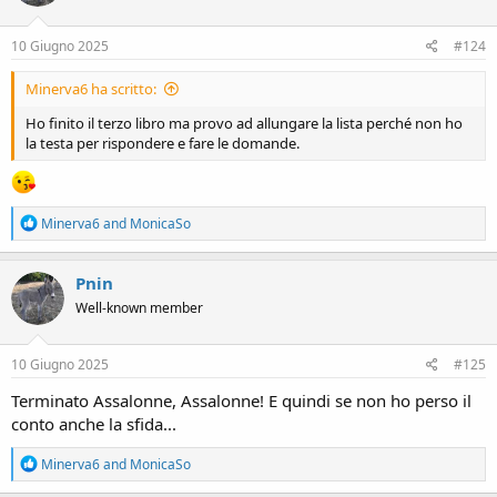
o
n
s
10 Giugno 2025
#124
:
Minerva6 ha scritto:
Ho finito il terzo libro ma provo ad allungare la lista perché non ho
la testa per rispondere e fare le domande.
R
Minerva6
and
MonicaSo
e
a
c
Pnin
t
Well-known member
i
o
n
s
10 Giugno 2025
#125
:
Terminato Assalonne, Assalonne! E quindi se non ho perso il
conto anche la sfida...
R
Minerva6
and
MonicaSo
e