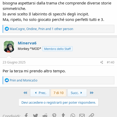
bisogna aspettarsi dalla trama che comprende diverse storie
simmetriche.
Io avrei scelto Il labirinto di specchi degli incipit.
Ma, ripeto, ho solo giocato perché sono perfetti tutti e 3.
R
MaxCogre
,
Ondine
,
Pnin
and 1 other person
e
a
c
Minerva6
t
Monkey *MOD*
Membro dello Staff
i
o
n
s
23 Giugno 2025
#140
:
Per la terza mi prendo altro tempo.
R
Pnin
and
MonicaSo
e
a
c
Primo
Ultimo
Prec.
7 di 10
Succ.
t
i
Devi accedere o registrarti per poter rispondere.
o
n
s
Facebook
Twitter
Reddit
Pinterest
Tumblr
WhatsApp
e-mail
Link
Condividi: